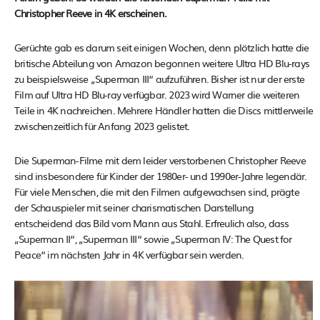
Christopher Reeve in 4K erscheinen.
Gerüchte gab es darum seit einigen Wochen, denn plötzlich hatte die
britische Abteilung von Amazon begonnen weitere Ultra HD Blu-rays
zu beispielsweise „Superman III“ aufzuführen. Bisher ist nur der erste
Film auf Ultra HD Blu-ray verfügbar. 2023 wird Warner die weiteren
Teile in 4K nachreichen. Mehrere Händler hatten die Discs mittlerweile
zwischenzeitlich für Anfang 2023 gelistet.
Die Superman-Filme mit dem leider verstorbenen Christopher Reeve
sind insbesondere für Kinder der 1980er- und 1990er-Jahre legendär.
Für viele Menschen, die mit den Filmen aufgewachsen sind, prägte
der Schauspieler mit seiner charismatischen Darstellung
entscheidend das Bild vom Mann aus Stahl. Erfreulich also, dass
„Superman II“, „Superman III“ sowie „Superman IV: The Quest for
Peace“ im nächsten Jahr in 4K verfügbar sein werden.