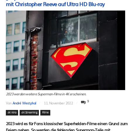
mit Christopher Reeve auf Ultra HD Blu-ray
2023 werden weitere Superman-Filme in 4K erscheinen.
9
Von
André Westphal
11. November 2022
4K Kino
4K Streaming
Filme
2023 wird es für Fans klassischer Superhelden-Filme einen Grund zum
Feiern geben. So werden die fehlenden Superman-Teile mit