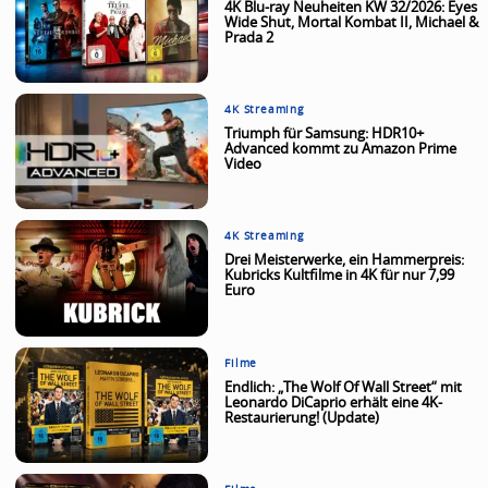
4K Blu-ray Neuheiten KW 32/2026: Eyes
Wide Shut, Mortal Kombat II, Michael &
Prada 2
4K Streaming
Triumph für Samsung: HDR10+
Advanced kommt zu Amazon Prime
Video
4K Streaming
Drei Meisterwerke, ein Hammerpreis:
Kubricks Kultfilme in 4K für nur 7,99
Euro
Filme
Endlich: „The Wolf Of Wall Street“ mit
Leonardo DiCaprio erhält eine 4K-
Restaurierung! (Update)