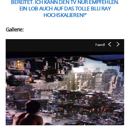
EREITET. ICH KANN DEN TV NUR EMPFEHLEN. E
IN LOB AUCH AUF DAS TOLLE BLU RAY H
OCHSKALIEREN!“
Gallerie:
1
von 8