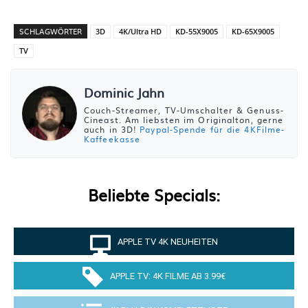
SCHLAGWÖRTER
3D
4K/Ultra HD
KD-55X9005
KD-65X9005
TV
Dominic Jahn
Couch-Streamer, TV-Umschalter & Genuss-
Cineast. Am liebsten im Originalton, gerne
auch in 3D!
Paypal-Spende für die 4KFilme-
Kaffeekasse
Beliebte Specials:
APPLE TV 4K NEUHEITEN
APPLE TV: 4K FILME AB 3.99€