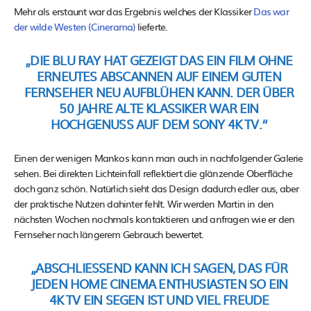
Mehr als erstaunt war das Ergebnis welches der Klassiker
Das war
der wilde Westen (Cinerama)
lieferte.
„DIE BLU RAY HAT GEZEIGT DAS EIN FILM OHNE
ERNEUTES ABSCANNEN AUF EINEM GUTEN
FERNSEHER NEU AUFBLÜHEN KANN. DER ÜBER
50 JAHRE ALTE KLASSIKER WAR EIN
HOCHGENUSS AUF DEM SONY 4K TV.“
Einen der wenigen Mankos kann man auch in nachfolgender Galerie
sehen. Bei direkten Lichteinfall reflektiert die glänzende Oberfläche
doch ganz schön. Natürlich sieht das Design dadurch edler aus, aber
der praktische Nutzen dahinter fehlt. Wir werden Martin in den
nächsten Wochen nochmals kontaktieren und anfragen wie er den
Fernseher nach längerem Gebrauch bewertet.
„ABSCHLIESSEND KANN ICH SAGEN, DAS FÜR J
EDEN HOME CINEMA ENTHUSIASTEN SO EIN 4
K TV EIN SEGEN IST UND VIEL FREUDE B