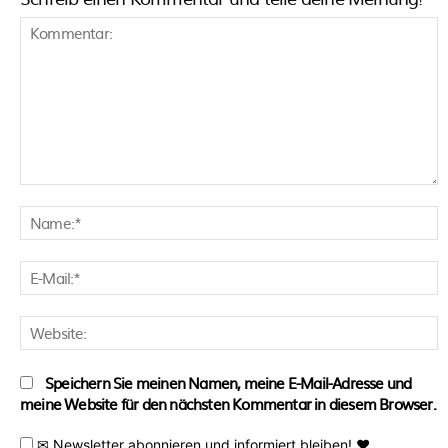
Kommentar:
N
E
M
W
Speichern Sie meinen Namen, meine E-Mail-Adresse und
meine Website für den nächsten Kommentar in diesem Browser.
✉ Newsletter abonnieren und informiert bleiben! ♥