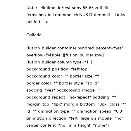
Unter : 4kfilme.de/test-sony-55-65-zoll-4k-
fernseher/ bekommme ich NUR Datenmüll – Links
gelifert s. u.
Gallerie:
[fusion_builder_container hundred_percent=“yes“
overflow=“visible“][fusion_builder_row]
[fusion_builder_column type=“1_1″
background_position=“left top“
background_color=““ border_size=““
border_color=““ border_style=“solid“
spacing=“yes“ background_image=““
background_repeat=“no-repeat“ padding=““
margin_top=“0px“ margin_bottom=“0px“ class=““
id=““ animation_type=““ animation_speed=“0.3″
animation_direction=“left“ hide_on_mobile=“no“
center_content=“no“ min_height=“none“]