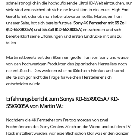
schnellstmöglich in die hochauflösende UltraHD-Welt eintauchen, nur
viele sind verunsichert ob sich eine Investition in ein teures High-End
Gerät lohnt, oder ob man lieber abwarten sollte. Martin, ein Fan
unserer Seite, hat sich bereits für zwei
Sony 4K Fernseher mit 65 Zoll
(KD-65X9005A) und 55 Zoll (KD-55X9005A)
entschieden und sich
bereit erklärt seine Erfahrungen und ersten Eindrücke mit uns zu
teilen.
Martin ist bereits seit den 80ern ein großer Fan von Sony und wurde
von den hochwertigen Produkten des japanischen Herstellers noch
nie enttäuscht. Des weiteren ist er natürlich ein Filmfan und somit
stellte sich gar nicht die Frage für welchen Hersteller er sich
entscheiden würde.
Erfahrungsbericht zum Sonys KD-65X9005A / KD-
55X9005A von Martin W.:
Nachdem die 4K Fernseher am Freitag morgen von zwei
Fachmännern des Sony Centers Zürich an die Wand und auf dem TV-
Rack installiert wurden, war eigentlich schon klar was er den ganzen