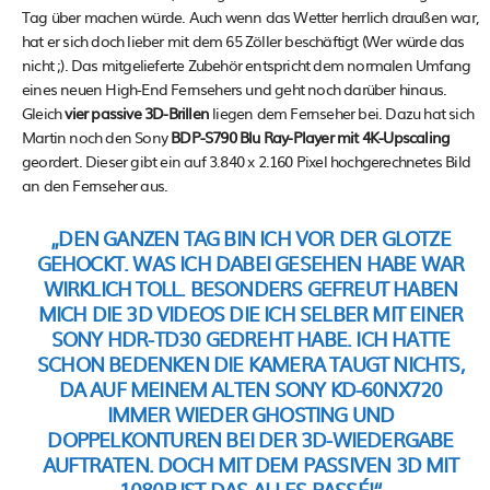
Tag über machen würde. Auch wenn das Wetter herrlich draußen war,
hat er sich doch lieber mit dem 65 Zöller beschäftigt (Wer würde das
nicht ;). Das mitgelieferte Zubehör entspricht dem normalen Umfang
eines neuen High-End Fernsehers und geht noch darüber hinaus.
Gleich
vier passive 3D-Brillen
liegen dem Fernseher bei. Dazu hat sich
Martin noch den Sony
BDP-S790 Blu Ray-Player mit 4K-Upscaling
geordert. Dieser gibt ein auf 3.840 x 2.160 Pixel hochgerechnetes Bild
an den Fernseher aus.
„DEN GANZEN TAG BIN ICH VOR DER GLOTZE
GEHOCKT. WAS ICH DABEI GESEHEN HABE WAR
WIRKLICH TOLL. BESONDERS GEFREUT HABEN
MICH DIE 3D VIDEOS DIE ICH SELBER MIT EINER
SONY HDR-TD30
GEDREHT HABE. ICH HATTE
SCHON BEDENKEN DIE KAMERA TAUGT NICHTS,
DA AUF MEINEM ALTEN
SONY KD-60NX720
IMMER WIEDER GHOSTING UND
DOPPELKONTUREN BEI DER 3D-WIEDERGABE
AUFTRATEN. DOCH MIT DEM PASSIVEN 3D MIT
1080P IST DAS ALLES PASSÉ!“