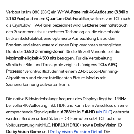
Verbaut ist im Q8C (C8K) ein
WHVA-Panel mit 4K-Auflösung (3.840 x
2.160 Pixe)
und einem
Quantum-Dot-Farbfilter
, welches von TCL auch
als CrystGlow HVA-Panel bezeichnet wird. Letzteres beinhaltet auch
den Zusammenschluss mehrerer Technologien, die eine erhöhte
Blickwinkelstabilität, eine optimierte Ausleuchtung bis zu den
Rändern und einen extrem dünnen Displayrahmen ermöglichen.
Dank der
1.680 Dimming-Zonen
für die 65-Zoll-Variante soll die
Maximalhelligkeit 4.500 nits
betragen. Für die Verarbeitung
sämtlicher Bild- und Tonsignale zeigt sich übrigens
TCLs AIPQ-
Prozessor
verantwortlich, der mit einem 23-bit Local-Dimming-
Algorithmus und einem intelligenten Picture-Modus mit
Szenenerkennung aufwarten kann.
Die native Bildwiederholungsfrequenz des Displays liegt bei
144Hz
bei voller 4K-Auflösung inkl. HDR und kann beim Anschluss an eine
entsprechende Signalquelle auf
288 Hz in Full-HD
(
via DLG
) gebracht
werden. Bei den unterstützten HDR-Formaten setzt TCL auf eine
Vollausstattung mit
HLG, HDR10, HDR10+ sowie Dolby Vision IQ,
Dolby Vision Game
und
Dolby Vision Precision Detail
. Die