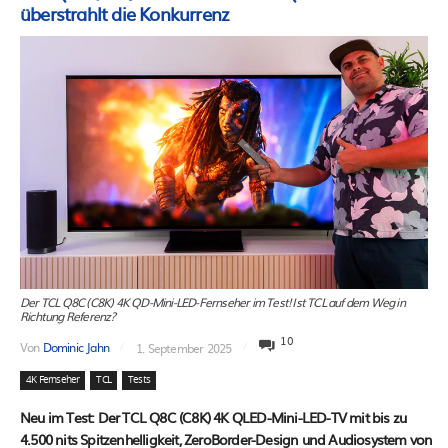
überstrahlt die Konkurrenz
Der TCL Q8C (C8K) 4K QD-Mini-LED-Fernseher im Test! Ist TCL auf dem Weg in
Richtung Referenz?
10
Von
Dominic Jahn
1. September 2025
4K Fernseher
TCL
Tests
Neu im Test: Der TCL Q8C (C8K) 4K QLED-Mini-LED-TV mit bis zu
4.500 nits Spitzenhelligkeit, ZeroBorder-Design und Audiosystem von