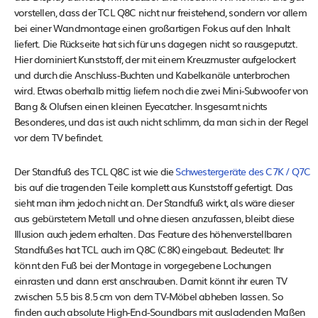
vorstellen, dass der TCL Q8C nicht nur freistehend, sondern vor allem
bei einer Wandmontage einen großartigen Fokus auf den Inhalt
liefert. Die Rückseite hat sich für uns dagegen nicht so rausgeputzt.
Hier dominiert Kunststoff, der mit einem Kreuzmuster aufgelockert
und durch die Anschluss-Buchten und Kabelkanäle unterbrochen
wird. Etwas oberhalb mittig liefern noch die zwei Mini-Subwoofer von
Bang & Olufsen einen kleinen Eyecatcher. Insgesamt nichts
Besonderes, und das ist auch nicht schlimm, da man sich in der Regel
vor dem TV befindet.
Der Standfuß des TCL Q8C ist wie die
Schwestergeräte des C7K / Q7C
bis auf die tragenden Teile komplett aus Kunststoff gefertigt. Das
sieht man ihm jedoch nicht an. Der Standfuß wirkt, als wäre dieser
aus gebürstetem Metall und ohne diesen anzufassen, bleibt diese
Illusion auch jedem erhalten. Das Feature des höhenverstellbaren
Standfußes hat TCL auch im Q8C (C8K) eingebaut. Bedeutet: Ihr
könnt den Fuß bei der Montage in vorgegebene Lochungen
einrasten und dann erst anschrauben. Damit könnt ihr euren TV
zwischen 5.5 bis 8.5 cm von dem TV-Möbel abheben lassen. So
finden auch absolute High-End-Soundbars mit ausladenden Maßen