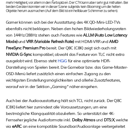
mehr Helligkeit, vor allem in den Farbspitzen. Der C7K kann aber sehr gut mithalten. Bei
beiden Geräten konnten wir in dieser Szene subjektiv kein Blooming um die hellen
Objekte herum ausmachen (Auf dem Bild ist ein hellblauer Schimmer zu sehen).
Gamer können sich bei der Ausstattung des 4K QD-Mini-LED-TVs
ebenfalls nicht beklagen. Neben den hohen Bildwiederholungsraten
von 144Hz/288Hz stehen auch Features wie
ALLM (Auto Low Latency
Mode)
und
VRR (Variable Refresh Rate)
mit HDMI-VRR und
AMD
FreeSync Premium Pro
bereit. Der Q8C (C8K) zeigt sich auch mit
NVIDIA G-Sync
kompatibel, obwohl das Feature von TLC nicht extra
ausgelobt wird. Ebenso steht
HGiG
für eine optimierte HDR-
Darstellung von Spielen bereit. Die Gamebar bzw. das Game-Master-
OSD-Menü liefert zusätzlich einen einfachen Zugang zu den
wichtigsten Einstellungsmöglichkeiten und allerlei Zusatzfeatures,
worauf wir in der Sektion „Gaming“ näher eingehen.
Auch bei der Audioausstattung hält sich TCL nicht zurück. Der Q8C
(C8K) liefert hier zumindest alle Voraussetzungen, um eine
bestmögliche Klangqualität abzuliefern. So unterstützt der 4K-
Fernseher jegliche Audioformate inkl.
Dolby Atmos
und
DTS:X
, welche
via
eARC
an eine kompatible Soundbar/Audioanlage weitergeleitet