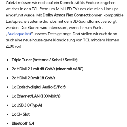
Zuletzt müssen wir noch auf ein Konnektivitäts-Feature eingehen,
welches in den TCL Premium-Mini-LED-TVs des aktuellen Line-ups
eingeführt wurde. Mit
Dolby Atmos Flex Connect
können kompatible
Lautsprechersysteme drahtlos mit dem 3D-Soundformat versorgt
werden. Das Ganze wird interessant, wenn ihr zum Punkt
„
Audioqualität
“ unseres Tests gelangt. Dort stellen wir euch dann
auch eine neue hauseigene Klanglösung von TCL mit dem Namen
Z100 vor!
Triple Tuner (Antenne / Kabel / Satellit)
2x HDMI 2.1 mit 48 Gbit/s (einer mit eARC)
2x HDMI 2.0 mit 18 Gbit/s
1x Optisch-digital Audio (S/Pdif)
1x Ethernet/LAN (100 Mbit/s)
1x USB 3.0 (Typ-A)
1x CI+ Slot
Bluetooth 5.4