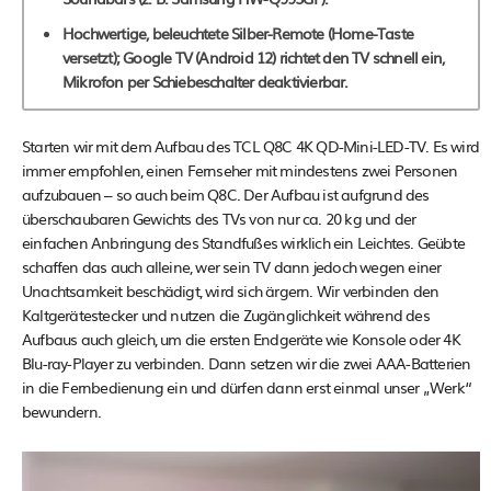
Hochwertige, beleuchtete Silber-Remote (Home-Taste
versetzt); Google TV (Android 12) richtet den TV schnell ein,
Mikrofon per Schiebeschalter deaktivierbar.
Starten wir mit dem Aufbau des TCL Q8C 4K QD-Mini-LED-TV. Es wird
immer empfohlen, einen Fernseher mit mindestens zwei Personen
aufzubauen – so auch beim Q8C. Der Aufbau ist aufgrund des
überschaubaren Gewichts des TVs von nur ca. 20 kg und der
einfachen Anbringung des Standfußes wirklich ein Leichtes. Geübte
schaffen das auch alleine, wer sein TV dann jedoch wegen einer
Unachtsamkeit beschädigt, wird sich ärgern. Wir verbinden den
Kaltgerätestecker und nutzen die Zugänglichkeit während des
Aufbaus auch gleich, um die ersten Endgeräte wie Konsole oder 4K
Blu-ray-Player zu verbinden. Dann setzen wir die zwei AAA-Batterien
in die Fernbedienung ein und dürfen dann erst einmal unser „Werk“
bewundern.