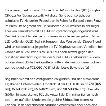
Für unseren Test hat uns TCL die 65 Zoll-Variante des Q8C (baugleich
C8K) zur Verfügung gestellt. Mit dieser Serie beansprucht der
asiatische TV-Hersteller (Produktion in Polen für Europa) einen Platz
im Premium-Segment der TV-Neuheiten 2025, welches in der Regel
eher von Fernsehern mit OLED-Displaytechnologie angeführt wird.
Die Verkaufszahlen der vergangenen Monate zeigen jedoch: Mini-
LED gräbt der OLED-Technik langsam das Wasser ab. Dieser Trend
wird umso deutlicher, je größer die TV-Displays werden. Vor allem bei
Größen ab 80 Zoll kann sich OLED nur noch schwer gegen den
günstigen Anschaffungspreis der Mini-LED-TVs behaupten. Zudem
hat die Mini-LED-Technik große Schritte in den vergangenen Jahren
gemacht und der TCL Q8C / C8K ist der beste Beweis dafür!
Beginnen wir mit den verfügbaren Zollgrößen und den sich daraus
ergebenen Unterschieden. Erhältlich ist der Q8C (C8K) in
65 Zoll (165
cm), 75 Zoll (190 cm), 85 Zoll (215 cm) und 98 Zoll (248 cm
). Über alle
Größen hinweg skaliert TCL die Anzahl der Dimming-Zonen nach
oben, um auf allen Modellen die gleiche Bildqualität bieten zu
können. In den technischen Angaben ergibt sich dabei noch eine