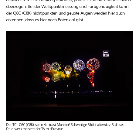
überzogen. Bei der Weißpunktmessung und Farbgenauigkeit kann
der Q8C (C8K) nicht punkten und geübte Augen werden hier auch
erkennen, dass es hier noch Potenzial gibt.
Der TCL Q8C (C8K) ist ein Kontrast-Monster! Schwierige Bildinhalte wie z.B. dieses
Feuerwerk meistert der TV mit Bravour.