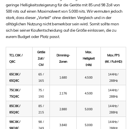
geringe Helligkeitssteigerung für die Geräte mit 85 und 98 Zoll von
500 nits auf einen Maximalwert von 5.000 nits. Wir vermuten jedoch
stark, dass dieser „Vorteil“ ohne direkten Vergleich und in der
alltäglichen Nutzung nicht bemerkbar sein wird. Somit sollte man
sich bei seiner Kaufentscheidung auf die Größe einlassen, die zu
eurem Budget oder Platz passt.
Größe
Max.
TCL C8K /
Dimming-
Max. FPS
Zoll /
Helligkeit
Q8C
Zonen
(4K / Full-HD)
CM
(nits)
65C8K /
65 /
144Hz /
1.680
4.500
65Q8C
165
288Hz
75C8K /
75 /
144Hz /
2.176
4.500
75Q8C
190
288Hz
85C8K /
85 /
144Hz /
2.880
5.000
85Q8C
215
288Hz
98C8K /
98 /
144Hz /
3.840
5.000
98Q8C
249
288Hz