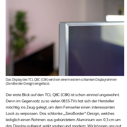
Das Display des TCL Q8C (C8K) wird von einem extrem schlanken Displayrahmen
(ZeroBorder-Design) eingefasst.
Der erste Blick auf den TCL Q8C (C8K) ist schon einmal ungewohnt.
Denn im Gegensatz zu so vielen 0815-TVs hat sich der Hersteller
mächtig ins Zeug gelegt, um dem Fernseher einen interessanten
Look zu verpassen. Das schlanke „ZeroBorder“-Design, welches
lediglich einen Rahmen aus gebürstetem Aluminium von 0.3 cm um
das Display aufweist, wirkt sauber und modern. Wir können uns gut