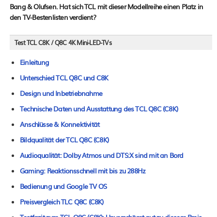
Bang & Olufsen. Hat sich TCL mit dieser Modellreihe einen Platz in
den TV-Bestenlisten verdient?
Test TCL C8K / Q8C 4K Mini-LED-TVs
Einleitung
Unterschied TCL Q8C und C8K
Design und Inbetriebnahme
Technische Daten und Ausstattung des TCL Q8C (C8K)
Anschlüsse & Konnektivität
Bildqualität der TCL Q8C (C8K)
Audioqualität: Dolby Atmos und DTS:X sind mit an Bord
Gaming: Reaktionsschnell mit bis zu 288Hz
Bedienung und Google TV OS
Preisvergleich TLC Q8C (C8K)