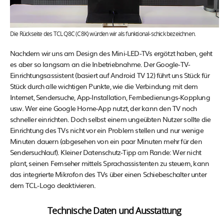
Die Rückseite des TCL Q8C (C8K) würden wir als funktional-schick bezeichnen.
Nachdem wir uns am Design des Mini-LED-TVs ergötzt haben, geht
es aber so langsam an die Inbetriebnahme. Der Google-TV-
Einrichtungsassistent (basiert auf Android TV 12) führt uns Stück für
Stück durch alle wichtigen Punkte, wie die Verbindung mit dem
Internet, Sendersuche, App-Installation, Fernbedienungs-Kopplung
usw. Wer eine Google Home-App nutzt, der kann den TV noch
schneller einrichten. Doch selbst einem ungeübten Nutzer sollte die
Einrichtung des TVs nicht vor ein Problem stellen und nur wenige
Minuten dauern (abgesehen von ein paar Minuten mehr für den
Sendersuchlauf). Kleiner Datenschutz-Tipp am Rande: Wer nicht
plant, seinen Fernseher mittels Sprachassistenten zu steuern, kann
das integrierte Mikrofon des TVs über einen Schiebeschalter unter
dem TCL-Logo deaktivieren.
Technische Daten und Ausstattung