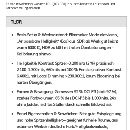
Es ist ein Wahnsinn, was der TCL Q8C (C8K) in puncto Kontrast, Leuchtkraft und
Farbdarstellung abliefert.
TL;DR
Basis-Setup & Werkszustand: Filmmaker Mode aktivieren,
„Anpassbare Helligkeit“ (Eco) aus, SDR ab Werk gut (leicht
warm 6000 K), HDR zu kühl mit roten Überbetonungen –
Kalibrierung sinnvoll.
Helligkeit & Kontrast: Spitze >3.200 nits (2 %), praxisnah
2.100–1.300 nits, 660 nits bei 100 %-Fenster, nativer Kontrast
6.400:1, mit Local Dimming >230.000:1, kaum Blooming bei
harten Übergängen.
Farben & Bewegung: Gemessen 92 % DCI-P3 (statt 97 %),
starkes Farbvolumen: 85 % des DCI-P3 bis 1.000 nits, 24p
ohne Judder, leichtes Stutter durch schnelle Bildwechsel.
Panel-Eigenschaften & Schwächen: Sehr gute Entspiegelung
und hohe Spitzenhelligkeit – geeignet für helle Räume, aus
extremen Winkeln deutliche Farb/Helligkeitsverluste,