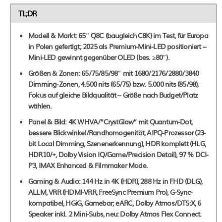
TL;DR
Modell & Markt: 65″ Q8C (baugleich C8K) im Test, für Europa
in Polen gefertigt; 2025 als Premium-Mini-LED positioniert –
Mini-LED gewinnt gegenüber OLED (bes. ≥80″).
Größen & Zonen: 65/75/85/98″ mit 1680/2176/2880/3840
Dimming-Zonen, 4.500 nits (65/75) bzw. 5.000 nits (85/98),
Fokus auf gleiche Bildqualität – Größe nach Budget/Platz
wählen.
Panel & Bild: 4K WHVA/“CrystGlow“ mit Quantum-Dot,
bessere Blickwinkel/Randhomogenität, AIPQ-Prozessor (23-
bit Local Dimming, Szenenerkennung), HDR komplett (HLG,
HDR10/+, Dolby Vision IQ/Game/Precision Detail), 97 % DCI-
P3, IMAX Enhanced & Filmmaker Mode.
Gaming & Audio: 144 Hz in 4K (HDR), 288 Hz in FHD (DLG),
ALLM, VRR (HDMI-VRR, FreeSync Premium Pro), G-Sync-
kompatibel, HGiG, Gamebar; eARC, Dolby Atmos/DTS:X, 6
Speaker inkl. 2 Mini-Subs, neu: Dolby Atmos Flex Connect.