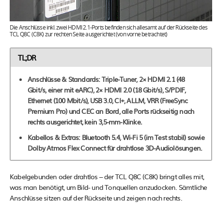
Die Anschlüsse inkl. zwei HDMI 2.1-Ports befinden sich allesamt auf der Rückseite des
TCL Q8C (C8K) zur rechten Seite ausgerichtet (von vorne betrachtet)
TL;DR
Anschlüsse & Standards: Triple-Tuner, 2× HDMI 2.1 (48
Gbit/s, einer mit eARC), 2× HDMI 2.0 (18 Gbit/s), S/PDIF,
Ethernet (100 Mbit/s), USB 3.0, CI+, ALLM, VRR (FreeSync
Premium Pro) und CEC an Bord, alle Ports rückseitig nach
rechts ausgerichtet, kein 3,5-mm-Klinke.
Kabellos & Extras: Bluetooth 5.4, Wi-Fi 5 (im Test stabil) sowie
Dolby Atmos Flex Connect für drahtlose 3D-Audiolösungen.
Kabelgebunden oder drahtlos – der TCL Q8C (C8K) bringt alles mit,
was man benötigt, um Bild- und Tonquellen anzudocken. Sämtliche
Anschlüsse sitzen auf der Rückseite und zeigen nach rechts.