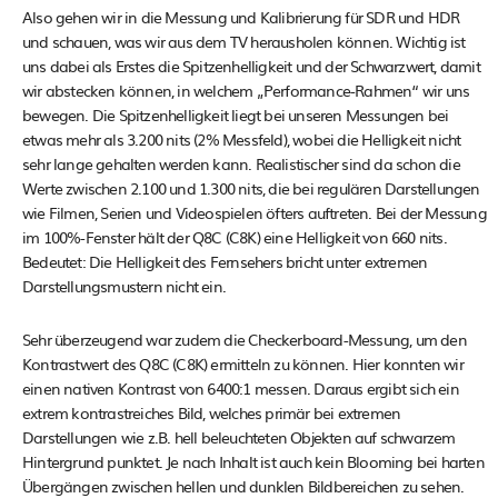
Also gehen wir in die Messung und Kalibrierung für SDR und HDR
und schauen, was wir aus dem TV herausholen können. Wichtig ist
uns dabei als Erstes die Spitzenhelligkeit und der Schwarzwert, damit
wir abstecken können, in welchem „Performance-Rahmen“ wir uns
bewegen. Die Spitzenhelligkeit liegt bei unseren Messungen bei
etwas mehr als 3.200 nits (2% Messfeld), wobei die Helligkeit nicht
sehr lange gehalten werden kann. Realistischer sind da schon die
Werte zwischen 2.100 und 1.300 nits, die bei regulären Darstellungen
wie Filmen, Serien und Videospielen öfters auftreten. Bei der Messung
im 100%-Fenster hält der Q8C (C8K) eine Helligkeit von 660 nits.
Bedeutet: Die Helligkeit des Fernsehers bricht unter extremen
Darstellungsmustern nicht ein.
Sehr überzeugend war zudem die Checkerboard-Messung, um den
Kontrastwert des Q8C (C8K) ermitteln zu können. Hier konnten wir
einen nativen Kontrast von 6400:1 messen. Daraus ergibt sich ein
extrem kontrastreiches Bild, welches primär bei extremen
Darstellungen wie z.B. hell beleuchteten Objekten auf schwarzem
Hintergrund punktet. Je nach Inhalt ist auch kein Blooming bei harten
Übergängen zwischen hellen und dunklen Bildbereichen zu sehen.