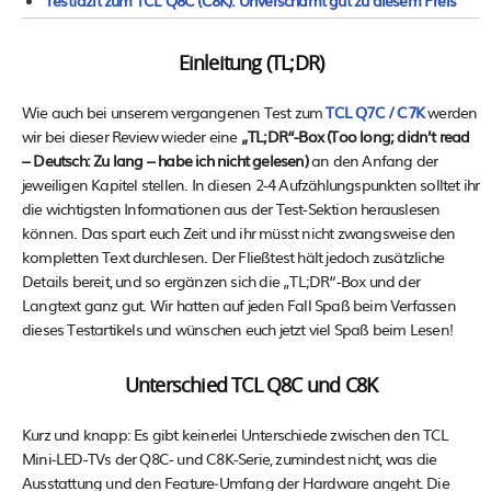
Testfazit zum TCL Q8C (C8K): Unverschämt gut zu diesem Preis
Einleitung (TL;DR)
Wie auch bei unserem vergangenen Test zum
TCL Q7C / C7K
werden
wir bei dieser Review wieder eine
„TL;DR“-Box (Too long; didn’t read
– Deutsch: Zu lang – habe ich nicht gelesen)
an den Anfang der
jeweiligen Kapitel stellen. In diesen 2-4 Aufzählungspunkten solltet ihr
die wichtigsten Informationen aus der Test-Sektion herauslesen
können. Das spart euch Zeit und ihr müsst nicht zwangsweise den
kompletten Text durchlesen. Der Fließtest hält jedoch zusätzliche
Details bereit, und so ergänzen sich die „TL;DR“-Box und der
Langtext ganz gut. Wir hatten auf jeden Fall Spaß beim Verfassen
dieses Testartikels und wünschen euch jetzt viel Spaß beim Lesen!
Unterschied TCL Q8C und C8K
Kurz und knapp: Es gibt keinerlei Unterschiede zwischen den TCL
Mini-LED-TVs der Q8C- und C8K-Serie, zumindest nicht, was die
Ausstattung und den Feature‑Umfang der Hardware angeht. Die