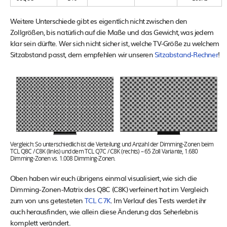
Weitere Unterschiede gibt es eigentlich nicht zwischen den
Zollgrößen, bis natürlich auf die Maße und das Gewicht, was jedem
klar sein dürfte. Wer sich nicht sicher ist, welche TV‑Größe zu welchem
Sitzabstand passt, dem empfehlen wir unseren
Sitzabstand-Rechner
!
Vergleich: So unterschiedlich ist die Verteilung und Anzahl der Dimming-Zonen beim
TCL Q8C / C8K (links) und dem TCL Q7C / C8K (rechts) – 65 Zoll Variante, 1.680
Dimming-Zonen vs. 1.008 Dimming-Zonen.
Oben haben wir euch übrigens einmal visualisiert, wie sich die
Dimming-Zonen-Matrix des Q8C (C8K) verfeinert hat im Vergleich
zum von uns getesteten
TCL C7K
. Im Verlauf des Tests werdet ihr
auch herausfinden, wie allein diese Änderung das Seherlebnis
komplett verändert.