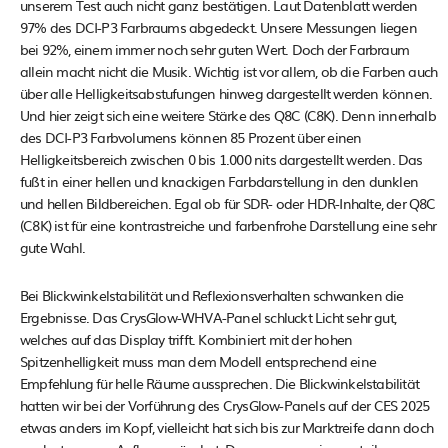
unserem Test auch nicht ganz bestätigen. Laut Datenblatt werden
97% des DCI-P3 Farbraums abgedeckt. Unsere Messungen liegen
bei 92%, einem immer noch sehr guten Wert. Doch der Farbraum
allein macht nicht die Musik. Wichtig ist vor allem, ob die Farben auch
über alle Helligkeitsabstufungen hinweg dargestellt werden können.
Und hier zeigt sich eine weitere Stärke des Q8C (C8K). Denn innerhalb
des DCI-P3 Farbvolumens können 85 Prozent über einen
Helligkeitsbereich zwischen 0 bis 1.000 nits dargestellt werden. Das
fußt in einer hellen und knackigen Farbdarstellung in den dunklen
und hellen Bildbereichen. Egal ob für SDR- oder HDR-Inhalte, der Q8C
(C8K) ist für eine kontrastreiche und farbenfrohe Darstellung eine sehr
gute Wahl.
Bei Blickwinkelstabilität und Reflexionsverhalten schwanken die
Ergebnisse. Das CrysGlow-WHVA-Panel schluckt Licht sehr gut,
welches auf das Display trifft. Kombiniert mit der hohen
Spitzenhelligkeit muss man dem Modell entsprechend eine
Empfehlung für helle Räume aussprechen. Die Blickwinkelstabilität
hatten wir bei der Vorführung des CrysGlow-Panels auf der CES 2025
etwas anders im Kopf, vielleicht hat sich bis zur Marktreife dann doch