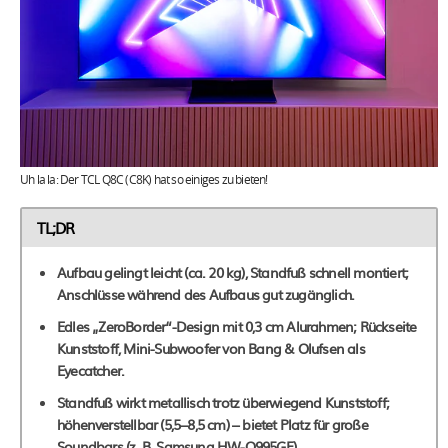
Uh la la: Der TCL Q8C (C8K) hat so einiges zu bieten!
TL;DR
Aufbau gelingt leicht (ca. 20 kg), Standfuß schnell montiert;
Anschlüsse während des Aufbaus gut zugänglich.
Edles „ZeroBorder“-Design mit 0,3 cm Alurahmen; Rückseite
Kunststoff, Mini-Subwoofer von Bang & Olufsen als
Eyecatcher.
Standfuß wirkt metallisch trotz überwiegend Kunststoff;
höhenverstellbar (5,5–8,5 cm) – bietet Platz für große
Soundbars (z. B. Samsung HW-Q995GF).