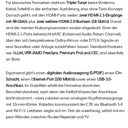
Für klassisches Fernsehen steht ein
Triple-Tuner
bereit (Antenne,
Kabel, Satellit) in der einfachen Ausführung, also ohne Twin-Konzept.
Danach geht’s mit den HDMI-Ports weiter:
zwei HDMI-2.1-Eingänge
mit 48 Gbit/s
plus
zwei weitere HDMI-2.0-Buchsen (18 Gbit/s)
. Damit
sind die meisten Nutzungsszenarien sauber abgedeckt. Einer der
HDMI-2.1-Ports beherrscht eARC (Enhanced Audio Return Channel),
über den sich beispielsweise Dolby-Atmos- oder DTS:X-Signale an
eine Soundbar oder Anlage zurückführen lassen. Standard-Features
wie A
LLM, VRR (AMD FreeSync Premium Pro) und CEC
sind ebenfalls
an Bord.
Ergänzend gibt’s einen
digitalen Audioausgang (S/PDIF)
, einen
CI+-
Schacht
, einen E
thernet-Port (100 Mbit/s)
sowie einen
USB-3.0-
Anschluss
. Im Endeffekt erfüllt der Fernseher damit den
Branchenstandard, auch wenn die Vielfalt klassischer Anschlüsse
leicht abnimmt – etwa zulasten eines analogen Kopfhörerausgangs
mit 3,5-mm-Klinke. Kabellos kommuniziert der C7K via Bluetooth 5.4
und Wi-Fi 5. Letzteres zeigte sich im Test als zuverlässig, selbst mit ein
paar Wänden zwischen Router/Repeater und TV.