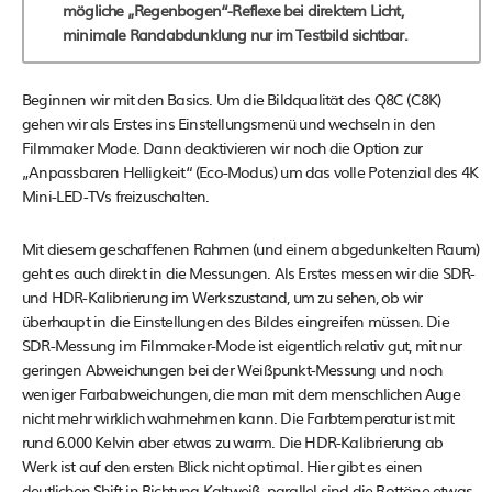
mögliche „Regenbogen“-Reflexe bei direktem Licht,
minimale Randabdunklung nur im Testbild sichtbar.
Beginnen wir mit den Basics. Um die Bildqualität des Q8C (C8K)
gehen wir als Erstes ins Einstellungsmenü und wechseln in den
Filmmaker Mode. Dann deaktivieren wir noch die Option zur
„Anpassbaren Helligkeit“ (Eco-Modus) um das volle Potenzial des 4K
Mini-LED-TVs freizuschalten.
Mit diesem geschaffenen Rahmen (und einem abgedunkelten Raum)
geht es auch direkt in die Messungen. Als Erstes messen wir die SDR-
und HDR-Kalibrierung im Werkszustand, um zu sehen, ob wir
überhaupt in die Einstellungen des Bildes eingreifen müssen. Die
SDR-Messung im Filmmaker-Mode ist eigentlich relativ gut, mit nur
geringen Abweichungen bei der Weißpunkt-Messung und noch
weniger Farbabweichungen, die man mit dem menschlichen Auge
nicht mehr wirklich wahrnehmen kann. Die Farbtemperatur ist mit
rund 6.000 Kelvin aber etwas zu warm. Die HDR-Kalibrierung ab
Werk ist auf den ersten Blick nicht optimal. Hier gibt es einen
deutlichen Shift in Richtung Kaltweiß, parallel sind die Rottöne etwas