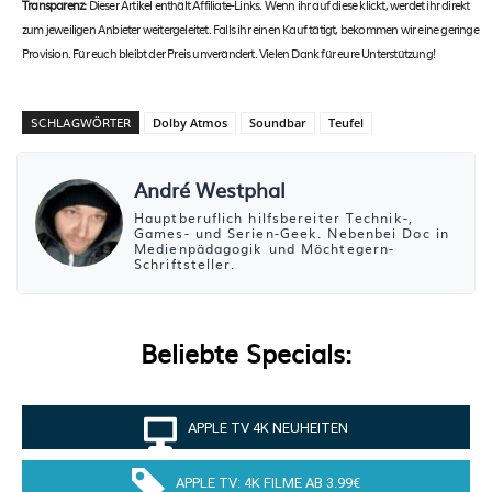
Transparenz:
Dieser Artikel enthält Affiliate-Links. Wenn ihr auf diese klickt, werdet ihr direkt
zum jeweiligen Anbieter weitergeleitet. Falls ihr einen Kauf tätigt, bekommen wir eine geringe
Provision. Für euch bleibt der Preis unverändert. Vielen Dank für eure Unterstützung!
SCHLAGWÖRTER
Dolby Atmos
Soundbar
Teufel
André Westphal
Hauptberuflich hilfsbereiter Technik-,
Games- und Serien-Geek. Nebenbei Doc in
Medienpädagogik und Möchtegern-
Schriftsteller.
Beliebte Specials:
APPLE TV 4K NEUHEITEN
APPLE TV: 4K FILME AB 3.99€