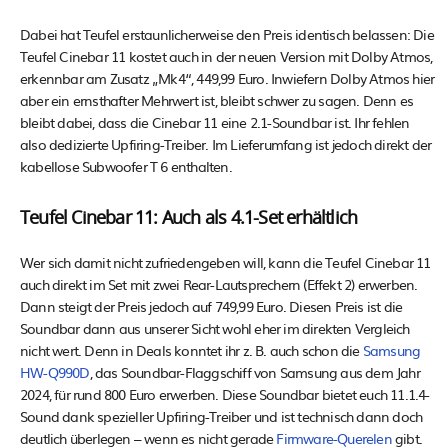
Dabei hat Teufel erstaunlicherweise den Preis identisch belassen: Die
Teufel Cinebar 11 kostet auch in der neuen Version mit Dolby Atmos,
erkennbar am Zusatz „Mk4“, 449,99 Euro. Inwiefern Dolby Atmos hier
aber ein ernsthafter Mehrwert ist, bleibt schwer zu sagen. Denn es
bleibt dabei, dass die Cinebar 11 eine 2.1-Soundbar ist. Ihr fehlen
also dedizierte Upfiring-Treiber. Im Lieferumfang ist jedoch direkt der
kabellose Subwoofer T 6 enthalten.
Teufel Cinebar 11: Auch als 4.1-Set erhältlich
Wer sich damit nicht zufriedengeben will, kann die Teufel Cinebar 11
auch direkt im Set mit zwei Rear-Lautsprechern (Effekt 2) erwerben.
Dann steigt der Preis jedoch auf 749,99 Euro. Diesen Preis ist die
Soundbar dann aus unserer Sicht wohl eher im direkten Vergleich
nicht wert. Denn in Deals konntet ihr z. B. auch schon die
Samsung
HW-Q990D
, das Soundbar-Flaggschiff von Samsung aus dem Jahr
2024, für rund 800 Euro erwerben. Diese Soundbar bietet euch 11.1.4-
Sound dank spezieller Upfiring-Treiber und ist technisch dann doch
deutlich überlegen – wenn es nicht gerade
Firmware-Querelen
gibt.