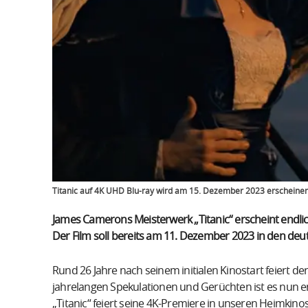
Titanic auf 4K UHD Blu-ray wird am 15. Dezember 2023 erscheine
James Camerons Meisterwerk „Titanic“ erscheint endlic
Der Film soll bereits am 11. Dezember 2023 in den d
Rund 26 Jahre nach seinem initialen Kinostart feiert 
jahrelangen Spekulationen und Gerüchten ist es nun en
„Titanic“ feiert seine 4K-Premiere in unseren Heimki