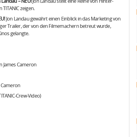
n Landau – NEU!
Jon Landau stellt eine Reihe von Hinter-
n TITANIC zeigen.
EU!
Jon Landau gewährt einen Einblick in das Marketing von
iger Trailer, der von den Filmemachern betreut wurde,
Kinos gelangte.
on James Cameron
s Cameron
 TITANIC-Crew-Video)