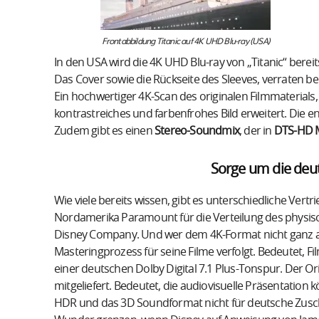
Frontabbildung Titanic auf 4K UHD Blu-ray (USA)
In den USA wird die 4K UHD Blu-ray von „Titanic“ ber
Das Cover sowie die Rückseite des Sleeves, verraten b
Ein hochwertiger 4K-Scan des originalen Filmmaterials
kontrastreiches und farbenfrohes Bild erweitert. Die e
Zudem gibt es einen
Stereo-Soundmix
, der in
DTS-HD M
Sorge um die deu
Wie viele bereits wissen, gibt es unterschiedliche Vertr
Nordamerika Paramount für die Verteilung des physische
Disney Company. Und wer dem 4K-Format nicht ganz abge
Masteringprozess für seine Filme verfolgt. Bedeutet,
einer deutschen Dolby Digital 7.1 Plus-Tonspur. Der O
mitgeliefert. Bedeutet, die audiovisuelle Präsentation 
HDR und das 3D Soundformat nicht für deutsche Zusch