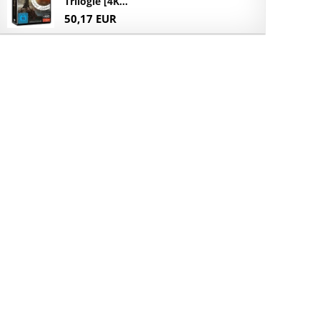
Trilogie [4K...
50,17 EUR