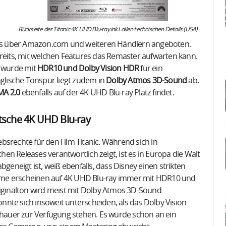
Rückseite der Titanic 4K UHD Blu-ray inkl. allen technischen Details (USA)
eits über Amazon.com und weiteren Händlern angeboten.
ereits, mit welchen Features das Remaster aufwarten kann.
, wurde mit
HDR10 und Dolby Vision HDR
für ein
nglische Tonspur liegt zudem in
Dolby Atmos 3D-Sound
ab.
A 2.0
ebenfalls auf der 4K UHD Blu-ray Platz findet.
tsche 4K UHD Blu-ray
iebsrechte für den Film Titanic. Während sich in
n Releases verantwortlich zeigt, ist es in Europa die Walt
neigt ist, weiß ebenfalls, dass Disney einen strikten
 Filme erscheinen auf 4K UHD Blu-ray immer mit HDR10 und
riginalton wird meist mit Dolby Atmos 3D-Sound
könnte sich insoweit unterscheiden, als das Dolby Vision
auer zur Verfügung stehen. Es würde schon an ein