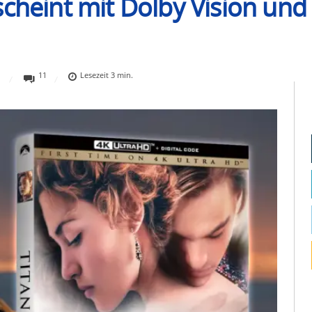
scheint mit Dolby Vision un
11
Lesezeit
3
min.