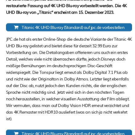
restaurierte Fassung auf 4K UHD Blu-ray vorbestellt werden. Die 4K
UHD Blu-ray von „Titanic“ erscheint am 15. Dezember 2023.
Titanic 4K UHD Blu-ray (Standard) auf jpc.de vorbestellen
JPC.de hat als erster Online-Shop die deutsche Variante der Titanic 4K
UHD Blu-ray gelistet und bietet diese für derzeit 32.99 Euro zur
Vorbestellung an. Die Detailangaben offerieren uns auch ein erstes
Detail, welches viele nicht überraschen dürfte, jedoch Disneys doch
mäßige Bemühungen im deutschsprachigen Disc-Geschäft
widerspiegelt. Die Tonspur liegt erneut als Dolby Digital 7.1 Plus ab
und nicht wie der Originalton in Dolby Atmos. Letzter liegt ebenfalls
auf der Disc ab, nutzt jedoch den Kunden nichts, die der englischen
Sprache nicht mächtig sind. Jetzt wird sich in den nächsten Tagen
noch herausstellen, in welcher visuellen Ausstattung der Film abliegt.
Wir vermuten, dass man auf Dolby Vision HDR erneut verzichtet und
das 4K Remaster mit HDR10 ausliefert (was an sich ja nicht verkehrt
ist).
Titanic 4K UHD Blu-ray (Standard) auf jpc.de vorbestellen