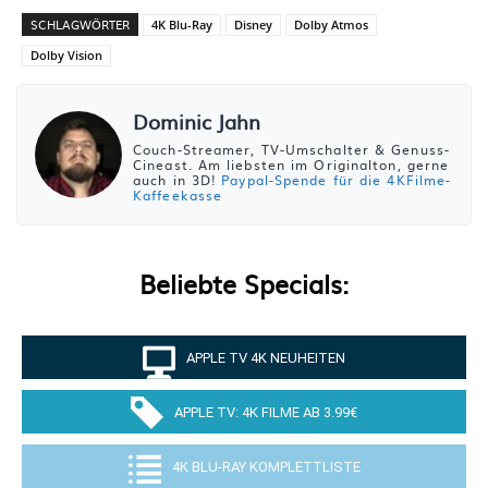
SCHLAGWÖRTER
4K Blu-Ray
Disney
Dolby Atmos
Dolby Vision
Dominic Jahn
Couch-Streamer, TV-Umschalter & Genuss-
Cineast. Am liebsten im Originalton, gerne
auch in 3D!
Paypal-Spende für die 4KFilme-
Kaffeekasse
Beliebte Specials:
APPLE TV 4K NEUHEITEN
APPLE TV: 4K FILME AB 3.99€
4K BLU-RAY KOMPLETTLISTE