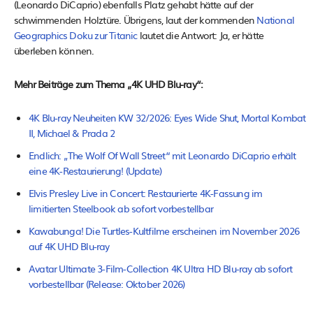
(Leonardo DiCaprio) ebenfalls Platz gehabt hätte auf der
schwimmenden Holztüre. Übrigens, laut der kommenden
National
Geographics Doku zur Titanic
lautet die Antwort: Ja, er hätte
überleben können.
Mehr Beiträge zum Thema „4K UHD Blu-ray“:
4K Blu-ray Neuheiten KW 32/2026: Eyes Wide Shut, Mortal Kombat
II, Michael & Prada 2
Endlich: „The Wolf Of Wall Street“ mit Leonardo DiCaprio erhält
eine 4K-Restaurierung! (Update)
Elvis Presley Live in Concert: Restaurierte 4K-Fassung im
limitierten Steelbook ab sofort vorbestellbar
Kawabunga! Die Turtles-Kultfilme erscheinen im November 2026
auf 4K UHD Blu-ray
Avatar Ultimate 3-Film-Collection 4K Ultra HD Blu-ray ab sofort
vorbestellbar (Release: Oktober 2026)