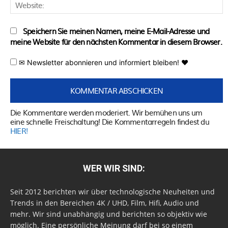
W
Speichern Sie meinen Namen, meine E-Mail-Adresse und
meine Website für den nächsten Kommentar in diesem Browser.
✉ Newsletter abonnieren und informiert bleiben! ♥
Die Kommentare werden moderiert. Wir bemühen uns um
eine schnelle Freischaltung! Die Kommentarregeln findest du
HIER!
WER WIR SIND:
Seit 2012 berichten wir über technologische Neuheiten und
Trends in den Bereichen 4K / UHD, Film, Hifi, Audio und
mehr. Wir sind unabhängig und berichten so objektiv wie
möglich. Eine persönliche Meinung darf bei so einem