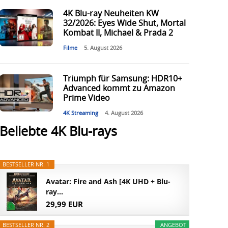
4K Blu-ray Neuheiten KW
32/2026: Eyes Wide Shut, Mortal
Kombat II, Michael & Prada 2
Filme
5. August 2026
Triumph für Samsung: HDR10+
Advanced kommt zu Amazon
Prime Video
4K Streaming
4. August 2026
Beliebte 4K Blu-rays
BESTSELLER NR. 1
Avatar: Fire and Ash [4K UHD + Blu-
ray...
29,99 EUR
BESTSELLER NR. 2
ANGEBOT