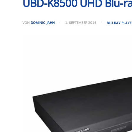
UBD-K8500 UHD Blu-ray
VON
DOMINIC JAHN
1. SEPTEMBER 2016
BLU-RAY PLAYE