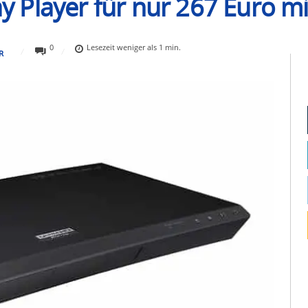
 Player für nur 267 Euro m
0
Lesezeit
weniger als 1
min.
R