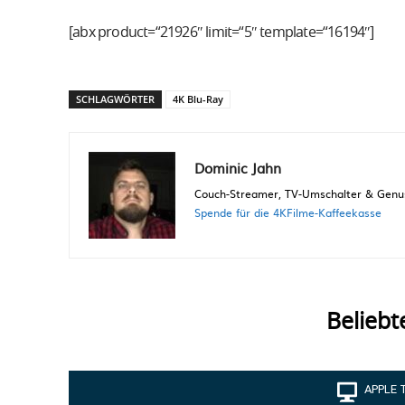
[abx product=“21926″ limit=“5″ template=“16194″]
SCHLAGWÖRTER
4K Blu-Ray
Dominic Jahn
Couch-Streamer, TV-Umschalter & Genuss
Spende für die 4KFilme-Kaffeekasse
Beliebt
APPLE 