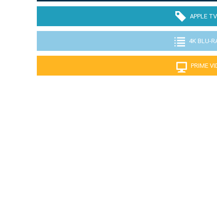
APPLE TV
4K BLU-R
PRIME V