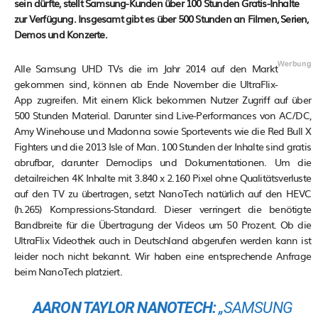
sein dürfte, stellt Samsung-Kunden über 100 Stunden Gratis-Inhalte
zur Verfügung. Insgesamt gibt es über 500 Stunden an Filmen, Serien,
Demos und Konzerte.
Alle Samsung UHD TVs die im Jahr 2014 auf den Markt
gekommen sind, können ab Ende November die UltraFlix-
App zugreifen. Mit einem Klick bekommen Nutzer Zugriff auf über
500 Stunden Material. Darunter sind Live-Performances von AC/DC,
Amy Winehouse und Madonna sowie Sportevents wie die Red Bull X
Fighters und die 2013 Isle of Man. 100 Stunden der Inhalte sind gratis
abrufbar, darunter Democlips und Dokumentationen. Um die
detailreichen 4K Inhalte mit 3.840 x 2.160 Pixel ohne Qualitätsverluste
auf den TV zu übertragen, setzt NanoTech natürlich auf den HEVC
(h.265) Kompressions-Standard. Dieser verringert die benötigte
Bandbreite für die Übertragung der Videos um 50 Prozent. Ob die
UltraFlix Videothek auch in Deutschland abgerufen werden kann ist
leider noch nicht bekannt. Wir haben eine entsprechende Anfrage
beim NanoTech platziert.
AARON TAYLOR NANOTECH:
„SAMSUNG