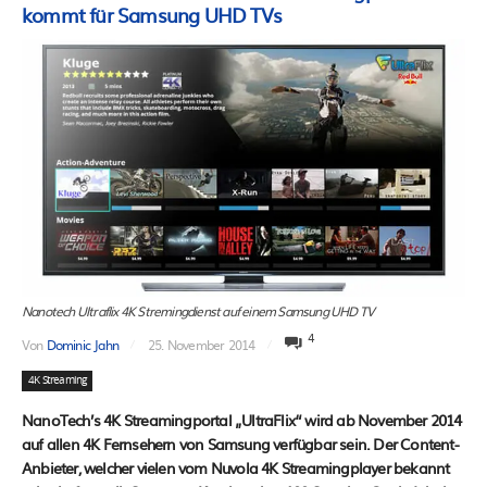
kommt für Samsung UHD TVs
Nanotech Ultraflix 4K Stremingdienst auf einem Samsung UHD TV
4
Von
Dominic Jahn
25. November 2014
4K Streaming
NanoTech’s 4K Streamingportal „UltraFlix“ wird ab November 2014
auf allen 4K Fernsehern von Samsung verfügbar sein. Der Content-
Anbieter, welcher vielen vom Nuvola 4K Streamingplayer bekannt