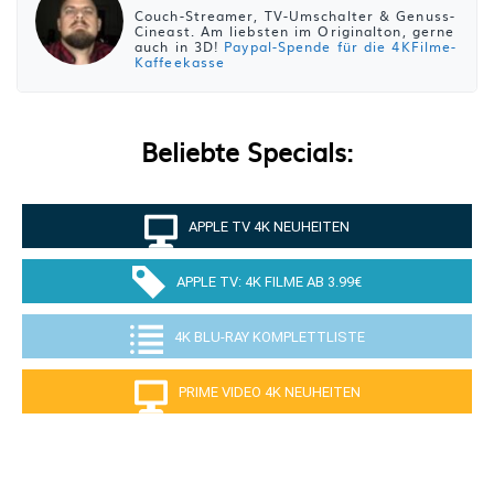
Couch-Streamer, TV-Umschalter & Genuss-
Cineast. Am liebsten im Originalton, gerne
auch in 3D!
Paypal-Spende für die 4KFilme-
Kaffeekasse
Beliebte Specials:
APPLE TV 4K NEUHEITEN
APPLE TV: 4K FILME AB 3.99€
4K BLU-RAY KOMPLETTLISTE
PRIME VIDEO 4K NEUHEITEN