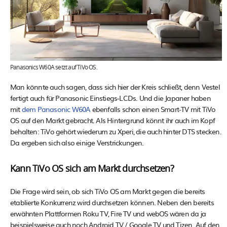
Panasonics W60A setzt auf TiVo OS.
Man könnte auch sagen, dass sich hier der Kreis schließt, denn Vestel
fertigt auch für Panasonic Einstiegs-LCDs. Und die Japaner haben
mit
dem Panasonic W60A
ebenfalls schon einen Smart-TV mit TiVo
OS auf den Markt gebracht. Als Hintergrund könnt ihr auch im Kopf
behalten: TiVo gehört wiederum zu Xperi, die auch hinter DTS stecken.
Da ergeben sich also einige Verstrickungen.
Kann TiVo OS sich am Markt durchsetzen?
Die Frage wird sein, ob sich TiVo OS am Markt gegen die bereits
etablierte Konkurrenz wird durchsetzen können. Neben den bereits
erwähnten Plattformen Roku TV, Fire TV und webOS wären da ja
beispielsweise auch noch Android TV / Google TV und Tizen. Auf den