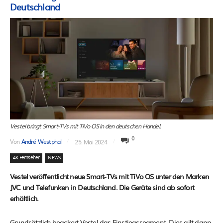
Deutschland
Vestel bringt Smart-TVs mit TiVo OS in den deutschen Handel.
0
Von
André Westphal
25. Mai 2024
4K Fernseher
NEWS
Vestel veröffentlicht neue Smart-TVs mit TiVo OS unter den Marken
JVC und Telefunken in Deutschland. Die Geräte sind ab sofort
erhältlich.
Grundsätzlich beackert Vestel das Einstiegssegment. Dies gilt dann