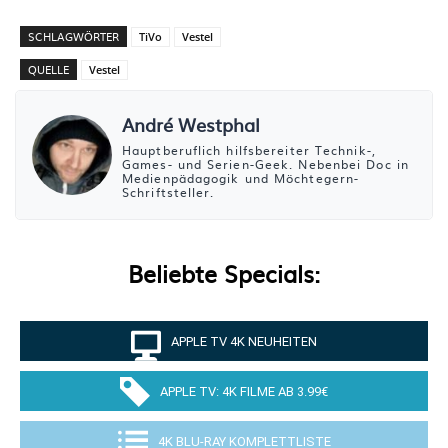
SCHLAGWÖRTER
TiVo
Vestel
QUELLE
Vestel
André Westphal
Hauptberuflich hilfsbereiter Technik-,
Games- und Serien-Geek. Nebenbei Doc in
Medienpädagogik und Möchtegern-
Schriftsteller.
Beliebte Specials:
APPLE TV 4K NEUHEITEN
APPLE TV: 4K FILME AB 3.99€
4K BLU-RAY KOMPLETTLISTE