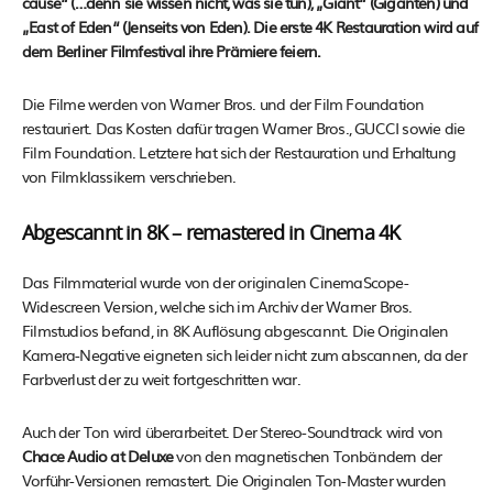
cause“ (…denn sie wissen nicht, was sie tun), „Giant“ (Giganten) und
„East of Eden“ (Jenseits von Eden). Die erste 4K Restauration wird auf
dem Berliner Filmfestival ihre Prämiere feiern.
Die Filme werden von Warner Bros. und der Film Foundation
restauriert. Das Kosten dafür tragen Warner Bros., GUCCI sowie die
Film Foundation. Letztere hat sich der Restauration und Erhaltung
von Filmklassikern verschrieben.
Abgescannt in 8K – remastered in Cinema 4K
Das Filmmaterial wurde von der originalen CinemaScope-
Widescreen Version, welche sich im Archiv der Warner Bros.
Filmstudios befand, in 8K Auflösung abgescannt. Die Originalen
Kamera-Negative eigneten sich leider nicht zum abscannen, da der
Farbverlust der zu weit fortgeschritten war.
Auch der Ton wird überarbeitet. Der Stereo-Soundtrack wird von
Chace Audio at Deluxe
von den magnetischen Tonbändern der
Vorführ-Versionen remastert. Die Originalen Ton-Master wurden