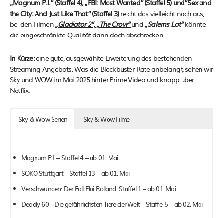
„Magnum P.I.“ (Staffel 4), „FBI: Most Wanted“ (Staffel 5) und“Sex and
the City: And Just Like That“ (Staffel 3)
reicht das vielleicht noch aus,
Ponyherz – Wild Und Frei – ab 25. Mai
bei den Filmen
„Gladiator 2“, „The Crow“
und
„Salems Lot“
könnte
Wochenendrebellen – ab 26. Mai
die eingeschränkte Qualität dann doch abschrecken.
Ocean’s 8 – ab 28. Mai
In Kürze:
eine gute, ausgewählte Erweiterung des bestehenden
Streaming-Angebots. Was die Blockbuster-Rate anbelangt, sehen wir
Sky und WOW im Mai 2025 hinter Prime Video und knapp über
Netflix.
Sky & Wow Serien
Sky & Wow Filme
Magnum P.I. – Staffel 4 – ab 01. Mai
SOKO Stuttgart – Staffel 13 – ab 01. Mai
Verschwunden: Der Fall Eloi Rolland Staffel 1 – ab 01. Mai
Deadly 60 – Die gefährlichsten Tiere der Welt – Staffel 5 – ab 02. Mai