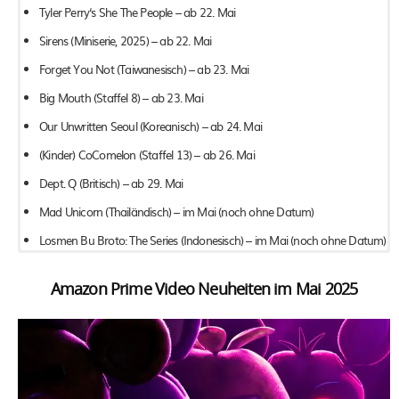
Tyler Perry‘s She The People – ab 22. Mai
Sirens (Miniserie, 2025) – ab 22. Mai
Forget You Not (Taiwanesisch) – ab 23. Mai
Big Mouth (Staffel 8) – ab 23. Mai
Our Unwritten Seoul (Koreanisch) – ab 24. Mai
(Kinder) CoComelon (Staffel 13) – ab 26. Mai
Dept. Q (Britisch) – ab 29. Mai
Mad Unicorn (Thailändisch) – im Mai (noch ohne Datum)
Losmen Bu Broto: The Series (Indonesisch) – im Mai (noch ohne Datum)
Amazon Prime Video Neuheiten im Mai 2025
Punch-Drunk Love – ab 1. Mai
(K)eine perfekte Mörderin (Doku) – ab 1. Mai
Das schnelle Geld – ab 1. Mai
Conan O‘Brien: The Kennedy Center Mark Twain Prize for American
Humor (Comedy) – ab 4. Mai
Eins und Eins macht vier – ab 1. Mai
Die Briten und der Blitz (Doku) – ab 5. Mai
The Northman – ab 7. Mai