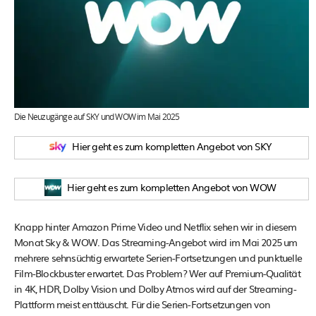
Prey – ab 2. Mai
Die letzte Fahrt der Demeter – ab 2. Mai
Die Fotografin – ab 5. Mai
Late Night With The Devil – ab 5. Mai
Five Nights At Freddy’s – ab 5. Mai
Die Neuzugänge auf SKY und WOW im Mai 2025
Arcadian – Sie Kommen In Der Nacht – ab 11. Mai
Hier geht es zum kompletten Angebot von SKY
Treasure – ab 12. Mai
Kompromat – Die Macht Der Lüge – ab 15. Mai
Hier geht es zum kompletten Angebot von WOW
Suicide Squad – ab 16. Mai
In Liebe, Eure Hilde – ab 17. Mai
Knapp hinter Amazon Prime Video und Netflix sehen wir in diesem
Monat Sky & WOW. Das Streaming-Angebot wird im Mai 2025 um
King’s Land – ab 19. Mai
mehrere sehnsüchtig erwartete Serien-Fortsetzungen und punktuelle
Restore Point – ab 20. Mai
Film-Blockbuster erwartet. Das Problem? Wer auf Premium-Qualität
in 4K, HDR, Dolby Vision und Dolby Atmos wird auf der Streaming-
Wonder Woman – ab 23. Mai
Plattform meist enttäuscht. Für die Serien-Fortsetzungen von
Queen Of Justice – ab 23. Mai