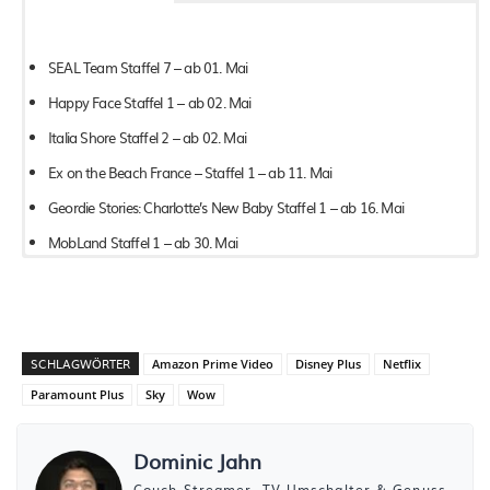
SEAL Team Staffel 7 – ab 01. Mai
Happy Face Staffel 1 – ab 02. Mai
Italia Shore Staffel 2 – ab 02. Mai
Ex on the Beach France – Staffel 1 – ab 11. Mai
Geordie Stories: Charlotte’s New Baby Staffel 1 – ab 16. Mai
MobLand Staffel 1 – ab 30. Mai
SpongeBob SquarePants – Neue Episode „Kreepay“ – ab 16. Mai
Revolutionary Road – ab 20. Mai
SCHLAGWÖRTER
Amazon Prime Video
Disney Plus
Netflix
Gladiator II – ab 28. Mai
Paramount Plus
Sky
Wow
A Quiet Place Part II – ab 28. Mai
Dominic Jahn
Couch-Streamer, TV-Umschalter & Genuss-