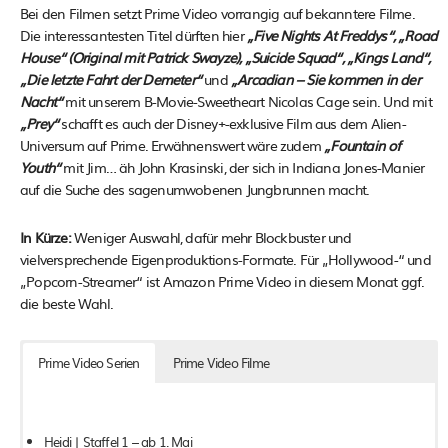
Bei den Filmen setzt Prime Video vorrangig auf bekanntere Filme.
Lost in Starlight – Bald verfügbar (Netflix-Original)
F1: The Academy (Sport/Doku) – ab 28. Mai
Die interessantesten Titel dürften hier
„Five Nights At Freddys“, „Road
House“ (Original mit Patrick Swayze), „Suicide Squad“, „Kings Land“,
Rhythm + Flow: Poland (Reality) – im Mai
„Die letzte Fahrt der Demeter“
und
„Arcadian – Sie kommen in der
Netflix Tudum 2025 (Live-Event) – ab 1. Juni
Nacht“
mit unserem B-Movie-Sweetheart Nicolas Cage sein. Und mit
„Prey“
schafft es auch der Disney+-exklusive Film aus dem Alien-
Universum auf Prime. Erwähnenswert wäre zudem
„Fountain of
Youth“
mit Jim… äh John Krasinski, der sich in Indiana Jones-Manier
auf die Suche des sagenumwobenen Jungbrunnen macht.
In Kürze:
Weniger Auswahl, dafür mehr Blockbuster und
vielversprechende Eigenproduktions-Formate. Für „Hollywood-“ und
„Popcorn-Streamer“ ist Amazon Prime Video in diesem Monat ggf.
die beste Wahl.
Prime Video Serien
Prime Video Filme
Heidi | Staffel 1 – ab 1. Mai