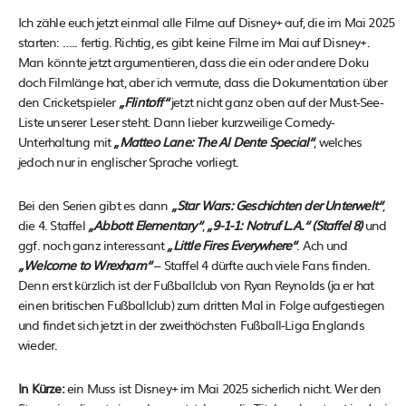
The Crow – ab 30. Mai
Ich zähle euch jetzt einmal alle Filme auf Disney+ auf, die im Mai 2025
starten: ….. fertig. Richtig, es gibt keine Filme im Mai auf Disney+.
Man könnte jetzt argumentieren, dass die ein oder andere Doku
doch Filmlänge hat, aber ich vermute, dass die Dokumentation über
den Cricketspieler
„Flintoff“
jetzt nicht ganz oben auf der Must-See-
Liste unserer Leser steht. Dann lieber kurzweilige Comedy-
Unterhaltung mit
„Matteo Lane: The Al Dente Special“
, welches
jedoch nur in englischer Sprache vorliegt.
Bei den Serien gibt es dann
„Star Wars: Geschichten der Unterwelt“
,
die 4. Staffel
„Abbott Elementary“
,
„9-1-1: Notruf L.A.“ (Staffel 8)
und
ggf. noch ganz interessant
„Little Fires Everywhere“
. Ach und
„Welcome to Wrexham“
– Staffel 4 dürfte auch viele Fans finden.
Denn erst kürzlich ist der Fußballclub von Ryan Reynolds (ja er hat
einen britischen Fußballclub) zum dritten Mal in Folge aufgestiegen
und findet sich jetzt in der zweithöchsten Fußball-Liga Englands
wieder.
In Kürze:
ein Muss ist Disney+ im Mai 2025 sicherlich nicht. Wer den