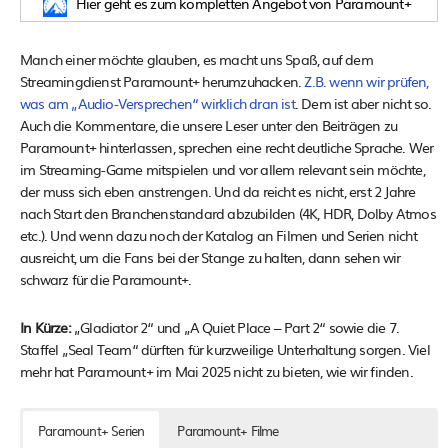
Hier geht es zum kompletten Angebot von Paramount+
Manch einer möchte glauben, es macht uns Spaß, auf dem
Streamingdienst Paramount+ herumzuhacken.
Z.B. wenn wir prüfen,
was am „Audio-Versprechen“ wirklich dran ist
. Dem ist aber nicht so.
Auch die Kommentare, die unsere Leser unter den Beiträgen zu
Paramount+ hinterlassen, sprechen eine recht deutliche Sprache. Wer
im Streaming-Game mitspielen und vor allem relevant sein möchte,
der muss sich eben anstrengen. Und da reicht es nicht, erst 2 Jahre
nach Start den Branchenstandard abzubilden (4K, HDR, Dolby Atmos
etc.). Und wenn dazu noch der Katalog an Filmen und Serien nicht
ausreicht, um die Fans bei der Stange zu halten, dann sehen wir
schwarz für die Paramount+.
In Kürze:
„Gladiator 2“ und „A Quiet Place – Part 2“ sowie die 7.
Staffel „Seal Team“ dürften für kurzweilige Unterhaltung sorgen. Viel
mehr hat Paramount+ im Mai 2025 nicht zu bieten, wie wir finden.
Paramount+ Serien
Paramount+ Filme