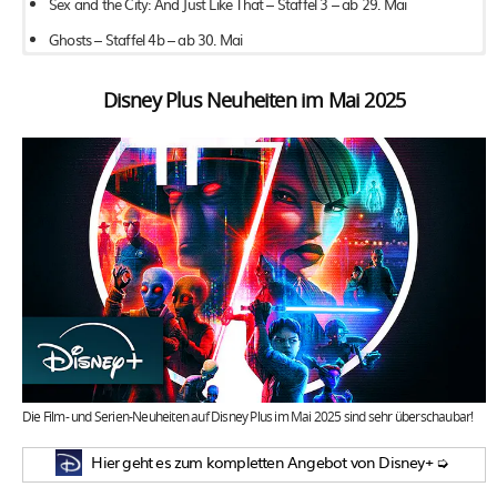
Sex and the City: And Just Like That – Staffel 3 – ab 29. Mai
Ghosts – Staffel 4b – ab 30. Mai
Disney Plus Neuheiten im Mai 2025
Feste & Freunde – ab 02. Mai
Salem’s Lot – Brennen muss Salem – ab 3. Mai
Sneaks – Sky Original – ab 9. Mai
Thelma – Rache war nie süßer – ab 10. Mai
Wir sind Champions 2 – ab 15. Mai
Never Let Go – ab 16. Mai
The Room Next Door – ab 17. Mai
Weekend in Taipei – ab 23. Mai
Niko – Reise zu den Polarlichtern – ab 24. Mai
Die Film- und Serien-Neuheiten auf Disney Plus im Mai 2025 sind sehr überschaubar!
Gladiator II (Paramount+) – ab 28. Mai
Hier geht es zum kompletten Angebot von Disney+ ➭
Dragonkeeper – ab 29. Mai