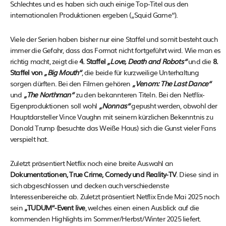
Schlechtes und es haben sich auch einige Top-Titel aus den
internationalen Produktionen ergeben („Squid Game“).
Viele der Serien haben bisher nur eine Staffel und somit besteht auch
immer die Gefahr, dass das Format nicht fortgeführt wird. Wie man es
richtig macht, zeigt die
4. Staffel
„Love, Death and Robots“
und die
8.
Staffel von
„Big Mouth“
, die beide für kurzweilige Unterhaltung
sorgen dürften. Bei den Filmen gehören
„Venom: The Last Dance“
und
„The Northman“
zu den bekannteren Titeln. Bei den Netflix-
Eigenproduktionen soll wohl
„Nonnas“
gepusht werden, obwohl der
Hauptdarsteller Vince Vaughn mit seinem kürzlichen Bekenntnis zu
Donald Trump (besuchte das Weiße Haus) sich die Gunst vieler Fans
verspielt hat.
Zuletzt präsentiert Netflix noch eine breite Auswahl an
Dokumentationen, True Crime, Comedy und Reality-TV
. Diese sind in
sich abgeschlossen und decken auch verschiedenste
Interessenbereiche ab. Zuletzt präsentiert Netflix Ende Mai 2025 noch
sein
„TUDUM“-Event live
, welches einen einen Ausblick auf die
kommenden Highlights im Sommer/Herbst/Winter 2025 liefert.