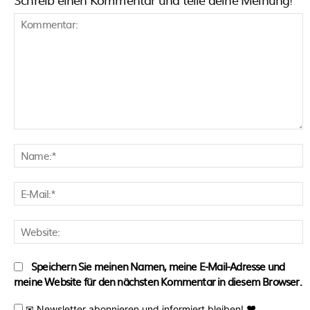
Kommentar:
N
E
M
W
Speichern Sie meinen Namen, meine E-Mail-Adresse und
meine Website für den nächsten Kommentar in diesem Browser.
✉ Newsletter abonnieren und informiert bleiben! ♥