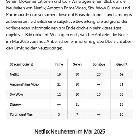
Serien, Dokumentationen und Co.? Wir wagen einen Blick auf die
Neuheiten von Netflix, Amazon Prime Video, Sky+Wow, Disney+ und
Paramount+ und versuchen diese auf Basis des Inhalts und Umfangs
zu bewerten. Sicherlich eine subjektive Bewertung, die aufgrund der
vorliegenden Informationen am Ende doch ein sehr klares, fast
objektives Bild abliefert. Wir sagen euch, welcher Anbieter die Nase
im Mai 2025 vorn hat. Anbei schon einmal eine grobe Übersicht über
den Umfang der Neuzugänge:
Streamingdienst
Filme
Serien
Sonstige
Gesamt
Netflix
19
30
20
69
Amazon Prime Video
21
10
—
31
Sky Wow
12
10
10
32
Disney+
—
11
4
15
Paramount Plus
3
7
—
10
Netflix Neuheiten im Mai 2025