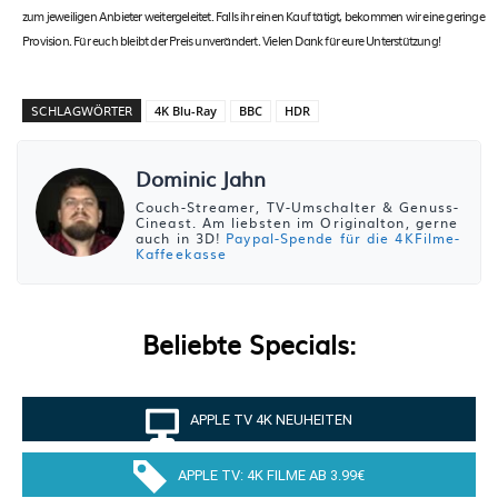
zum jeweiligen Anbieter weitergeleitet. Falls ihr einen Kauf tätigt, bekommen wir eine geringe
Provision. Für euch bleibt der Preis unverändert. Vielen Dank für eure Unterstützung!
SCHLAGWÖRTER
4K Blu-Ray
BBC
HDR
Dominic Jahn
Couch-Streamer, TV-Umschalter & Genuss-
Cineast. Am liebsten im Originalton, gerne
auch in 3D!
Paypal-Spende für die 4KFilme-
Kaffeekasse
Beliebte Specials:
APPLE TV 4K NEUHEITEN
APPLE TV: 4K FILME AB 3.99€