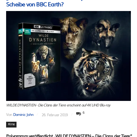
Scheibe von BBC Earth?
WILDE DYNASTIEN - Die Clans der Tiere erscheint auf 4K UHD Blu-ray
6
Von
Dominic Jahn
26. Februar 2019
Filme
Polygramm veröffentlicht „WILDE DYNASTIEN – Die Clans der Tiere“