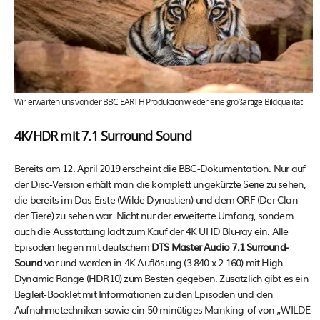
Wir erwarten uns von der BBC EARTH Produktion wieder eine großartige Bildqualität
4K/HDR mit 7.1 Surround Sound
Bereits am 12. April 2019 erscheint die BBC-Dokumentation. Nur auf
der Disc-Version erhält man die komplett ungekürzte Serie zu sehen,
die bereits im Das Erste (Wilde Dynastien) und dem ORF (Der Clan
der Tiere) zu sehen war. Nicht nur der erweiterte Umfang, sondern
auch die Ausstattung lädt zum Kauf der 4K UHD Blu-ray ein. Alle
Episoden liegen mit deutschem
DTS Master Audio 7.1 Surround-
Sound
vor und werden in 4K Auflösung (3.840 x 2.160) mit High
Dynamic Range (HDR10) zum Besten gegeben. Zusätzlich gibt es ein
Begleit-Booklet mit Informationen zu den Episoden und den
Aufnahmetechniken sowie ein 50 minütiges Manking-of von „WILDE