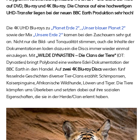
auf DVD, Blu-ray und 4K Blu-ray. Die Chance auf eine hochwertigen
UHD-Transfer liegen bei der neuen BBC Earth Produktion sehr hoch!
Die 4K UHD Blu-rays zu
„Planet Erde 2“
,
„Unser blauer Planet 2“
sowie der Mix
„Unsere Erde 2“
kamen bei den Zuschauern sehr gut
an. Nicht nur die Bild- und Tonqualität stimmen, auch die Inhalte der
Dokumentationen laden dazu ein die Discs immer wieder einmal
einzulegen. Mit
„WILDE DYNASTIEN – Die Clans der Tiere“
(OT:
Dynasties) bringt Polyband eine weitere Edel-Dokumentation der
BBC Earth in den Handel. Auf
zwei 4K Blu-ray Discs
werden fünf
fesselnde Geschichten diverser Tier-Clans erzählt: Schimpansen,
Kaiserpinguine, Afrikanische Wildhunde, Löwen und Tiger. Die Tiere
kämpfen ums Überleben und setzten dabei auf ihre sozialen
Eigenschaften, die sie in der Herde/Clan erlernt haben.