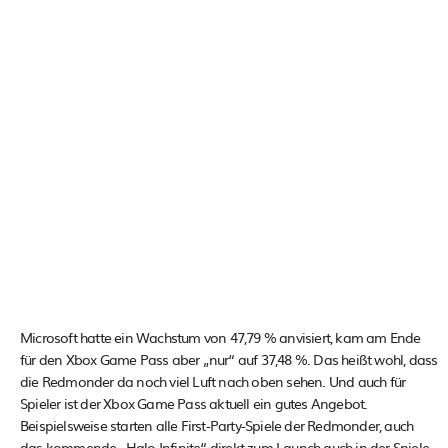
Microsoft hatte ein Wachstum von 47,79 % anvisiert, kam am Ende
für den Xbox Game Pass aber „nur“ auf 37,48 %. Das heißt wohl, dass
die Redmonder da noch viel Luft nach oben sehen. Und auch für
Spieler ist der Xbox Game Pass aktuell ein gutes Angebot.
Beispielsweise starten alle First-Party-Spiele der Redmonder, auch
das kommende „Halo Infinite“ direkt zum Launch auch in der Spiele-