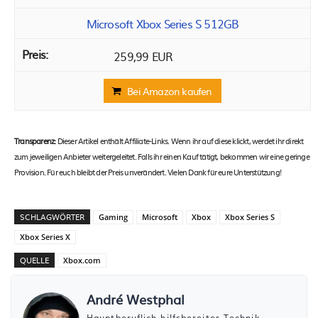
Microsoft Xbox Series S 512GB
259,99 EUR
Bei Amazon kaufen
Transparenz:
Dieser Artikel enthält Affiliate-Links. Wenn ihr auf diese klickt, werdet ihr direkt
zum jeweiligen Anbieter weitergeleitet. Falls ihr einen Kauf tätigt, bekommen wir eine geringe
Provision. Für euch bleibt der Preis unverändert. Vielen Dank für eure Unterstützung!
SCHLAGWÖRTER
Gaming
Microsoft
Xbox
Xbox Series S
Xbox Series X
QUELLE
Xbox.com
André Westphal
Hauptberuflich hilfsbereiter Technik-,