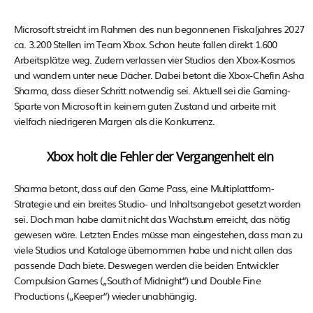
Microsoft streicht im Rahmen des nun begonnenen Fiskaljahres 2027
ca. 3.200 Stellen im Team Xbox. Schon heute fallen direkt 1.600
Arbeitsplätze weg. Zudem verlassen vier Studios den Xbox-Kosmos
und wandern unter neue Dächer. Dabei betont die Xbox-Chefin Asha
Sharma, dass dieser Schritt notwendig sei. Aktuell sei die Gaming-
Sparte von Microsoft in keinem guten Zustand und arbeite mit
vielfach niedrigeren Margen als die Konkurrenz.
Xbox holt die Fehler der Vergangenheit ein
Sharma betont, dass auf den Game Pass, eine Multiplattform-
Strategie und ein breites Studio- und Inhaltsangebot gesetzt worden
sei. Doch man habe damit nicht das Wachstum erreicht, das nötig
gewesen wäre. Letzten Endes müsse man eingestehen, dass man zu
viele Studios und Kataloge übernommen habe und nicht allen das
passende Dach biete. Deswegen werden die beiden Entwickler
Compulsion Games („South of Midnight“) und Double Fine
Productions („Keeper“) wieder unabhängig.