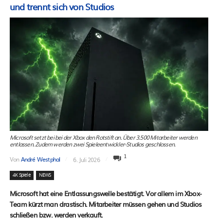
und trennt sich von Studios
Microsoft setzt bei bei der Xbox den Rotstift an. Über 3.500 Mitarbeiter werden
entlassen. Zudem werden zwei Spieleentwickler-Studios geschlossen.
1
Von
André Westphal
6. Juli 2026
4K Spiele
NEWS
Microsoft hat eine Entlassungswelle bestätigt. Vor allem im Xbox-
Team kürzt man drastisch. Mitarbeiter müssen gehen und Studios
schließen bzw. werden verkauft.