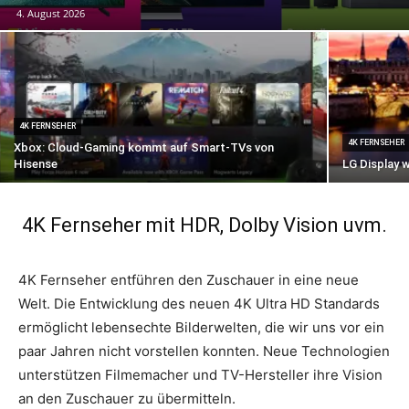
4. August 2026
4K FERNSEHER
4K FERNSEHER
Xbox: Cloud-Gaming kommt auf Smart-TVs von
Hisense
LG Display 
4K Fernseher mit HDR, Dolby Vision uvm.
4K Fernseher entführen den Zuschauer in eine neue
Welt. Die Entwicklung des neuen 4K Ultra HD Standards
ermöglicht lebensechte Bilderwelten, die wir uns vor ein
paar Jahren nicht vorstellen konnten. Neue Technologien
unterstützen Filmemacher und TV-Hersteller ihre Vision
an den Zuschauer zu übermitteln.