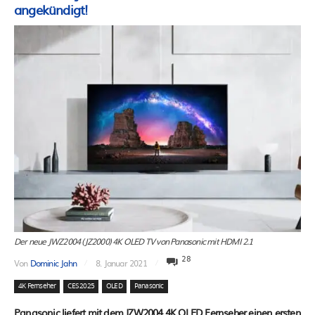
angekündigt!
Der neue JWZ2004 (JZ2000) 4K OLED TV von Panasonic mit HDMI 2.1
28
Von
Dominic Jahn
8. Januar 2021
4K Fernseher
CES 2025
OLED
Panasonic
Panasonic liefert mit dem JZW2004 4K OLED Fernseher einen ersten