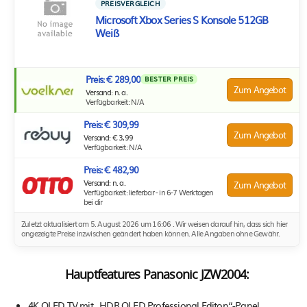
PREISVERGLEICH
Microsoft Xbox Series S Konsole 512GB
Weiß
Preis: € 289,00
BESTER PREIS
Zum Angebot
Versand: n. a.
Verfügbarkeit: N/A
Preis: € 309,99
Zum Angebot
Versand: € 3,99
Verfügbarkeit: N/A
Preis: € 482,90
Versand: n. a.
Zum Angebot
Verfügbarkeit: lieferbar - in 6-7 Werktagen
bei dir
Zuletzt aktualisiert am 5. August 2026 um 16:06 . Wir weisen darauf hin, dass sich hier
angezeigte Preise inzwischen geändert haben können. Alle Angaben ohne Gewähr.
Hauptfeatures Panasonic JZW2004:
4K OLED TV mit „HDR OLED Professional Editon“-Panel