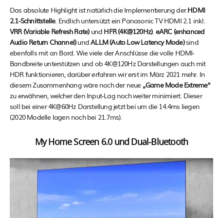
Das absolute Highlight ist natürlich die Implementierung der
HDMI
2.1-Schnittstelle
. Endlich untersützt ein Panasonic TV HDMI 2.1 inkl.
VRR (Variable Refresh Rate)
und
HFR (4K@120Hz)
.
eARC (enhanced
Audio Return Channel)
und
ALLM (Auto Low Latency Mode)
sind
ebenfalls mit an Bord. Wie viele der Anschlüsse die volle HDMI-
Bandbreite unterstützen und ob 4K@120Hz Darstellungen auch mit
HDR funktionieren, darüber erfahren wir erst im März 2021 mehr. In
diesem Zusammenhang wäre noch der neue
„Game Mode Extreme“
zu erwähnen, welcher den Input-Lag noch weiter minimiert. Dieser
soll bei einer 4K@60Hz Darstellung jetzt bei um die 14.4ms liegen
(2020 Modelle lagen noch bei 21.7ms).
My Home Screen 6.0 und Dual-Bluetooth