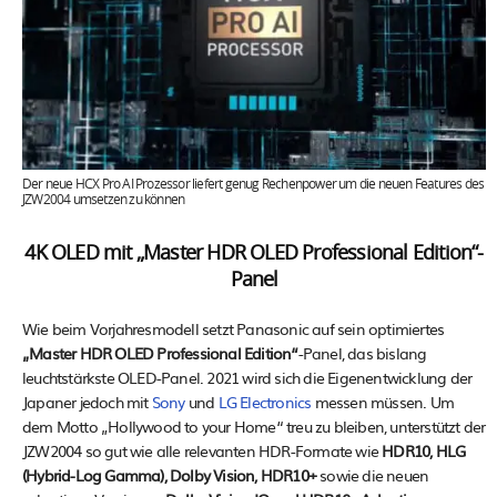
Der neue HCX Pro AI Prozessor liefert genug Rechenpower um die neuen Features des
JZW2004 umsetzen zu können
4K OLED mit „Master HDR OLED Professional Edition“-
Panel
Wie beim Vorjahresmodell setzt Panasonic auf sein optimiertes
„Master HDR OLED Professional Edition“
-Panel, das bislang
leuchtstärkste OLED-Panel. 2021 wird sich die Eigenentwicklung der
Japaner jedoch mit
Sony
und
LG Electronics
messen müssen. Um
dem Motto „Hollywood to your Home“ treu zu bleiben, unterstützt der
JZW2004 so gut wie alle relevanten HDR-Formate wie
HDR10, HLG
(Hybrid-Log Gamma), Dolby Vision, HDR10+
sowie die neuen