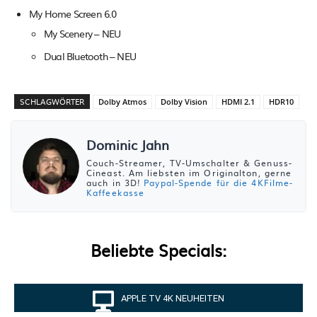
My Home Screen 6.0
My Scenery – NEU
Dual Bluetooth – NEU
SCHLAGWÖRTER
Dolby Atmos
Dolby Vision
HDMI 2.1
HDR10
Dominic Jahn
Couch-Streamer, TV-Umschalter & Genuss-
Cineast. Am liebsten im Originalton, gerne
auch in 3D!
Paypal-Spende für die 4KFilme-
Kaffeekasse
Beliebte Specials:
APPLE TV 4K NEUHEITEN