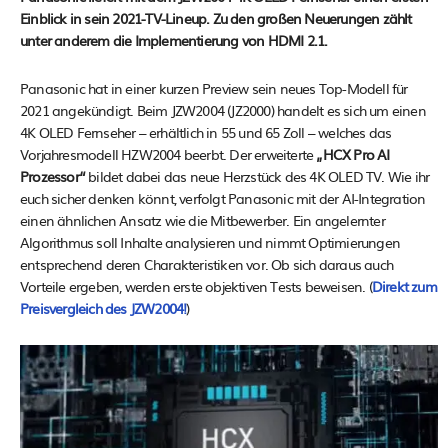
Einblick in sein 2021-TV-Lineup. Zu den großen Neuerungen zählt
unter anderem die Implementierung von HDMI 2.1.
Panasonic hat in einer kurzen Preview sein neues Top-Modell für
2021 angekündigt. Beim JZW2004 (JZ2000) handelt es sich um einen
4K OLED Fernseher – erhältlich in 55 und 65 Zoll – welches das
Vorjahresmodell HZW2004 beerbt. Der erweiterte
„HCX Pro AI
Prozessor“
bildet dabei das neue Herzstück des 4K OLED TV. Wie ihr
euch sicher denken könnt, verfolgt Panasonic mit der AI-Integration
einen ähnlichen Ansatz wie die Mitbewerber. Ein angelernter
Algorithmus soll Inhalte analysieren und nimmt Optimierungen
entsprechend deren Charakteristiken vor. Ob sich daraus auch
Vorteile ergeben, werden erste objektiven Tests beweisen. (
Direkt zum
Preisvergleich des JZW2004!
)