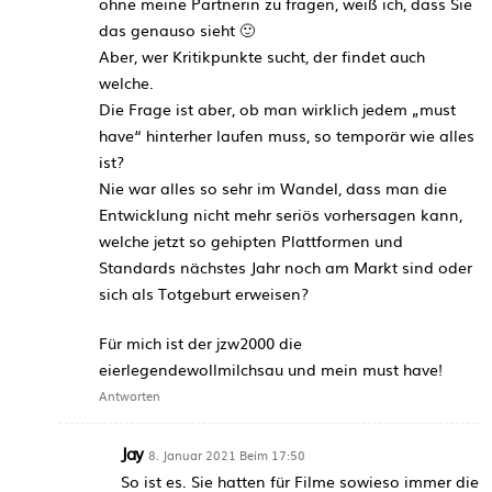
ohne meine Partnerin zu fragen, weiß ich, dass Sie
das genauso sieht 🙂
Aber, wer Kritikpunkte sucht, der findet auch
welche.
Die Frage ist aber, ob man wirklich jedem „must
have“ hinterher laufen muss, so temporär wie alles
ist?
Nie war alles so sehr im Wandel, dass man die
Entwicklung nicht mehr seriös vorhersagen kann,
welche jetzt so gehipten Plattformen und
Standards nächstes Jahr noch am Markt sind oder
sich als Totgeburt erweisen?
Für mich ist der jzw2000 die
eierlegendewollmilchsau und mein must have!
Antworten
Jay
8. Januar 2021 Beim 17:50
So ist es. Sie hatten für Filme sowieso immer die