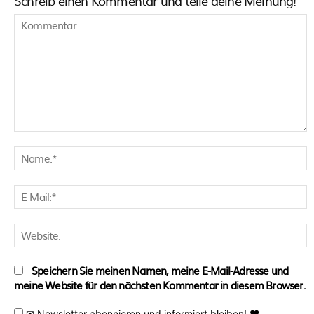
Schreib einen Kommentar und teile deine Meinung!
Kommentar:
N
E
M
W
Speichern Sie meinen Namen, meine E-Mail-Adresse und
meine Website für den nächsten Kommentar in diesem Browser.
✉ Newsletter abonnieren und informiert bleiben! ♥