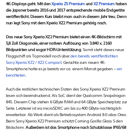
4K-Displays geht. Mit den
Xperia Z5 Premium
und
XZ Premium
haben
die Japaner bereits 2016 und 2017 entsprechende mobile Endgeräte
veröffentlicht. Diesem Kurs bleibt man auch in diesem Jahr treu. Denn
nun legt Sony mit dem Xperia XZ2 Premium gehörig nach.
Das neue Sony Xperia XZ2 Premium bietet einen 4K-Bildschirm mit
5,8 Zoll Diagonale, einer nativen Auflösung von 3.840 x. 2160
Bildpunkten und sogar HDR-Unterstützung
. Somit steht dieses neue
Flaggschiff als Topmodell noch über
den bereits veröffentlichten
Sony Xperia XZ2 / XZ2 Compact
. Gerüchte zum neuen 4K-
Smartphone hatte es ja bereits vor ca. einem Monat gegeben –
wir
berichteten
.
Auch die restlichen technischen Daten des Sony Xperia XZ2 Premium
lesen sich beeindruckend. Als SoC dient der Qualcomm Snapdragon
845. Diesem Chip stehen 6 GByte RAM und 64 GByte Speicherplatz zur
Seite. Letzterer ist via microSDXC um bis zu 400 GByte nachträglich
erweiterbar. Ab Werk dient als Betriebssystem Android 8.0 alias Oreo.
Beim Sony Xperia XZ2 Premium schützt Corning Gorilla Glass 5 den
Bildschirm.
Außerdem ist das Smartphone nach Schutzklasse IP65/68