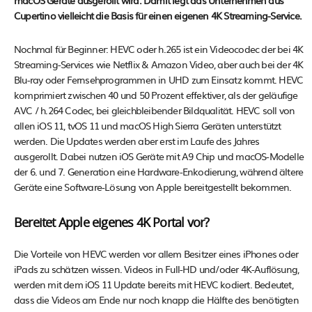
macOS Geräte ausgerollt wird. Damit legt das Unternehmen aus
Cupertino vielleicht die Basis für einen eigenen 4K Streaming-Service.
Nochmal für Beginner: HEVC oder h.265 ist ein Videocodec der bei 4K
Streaming-Services wie Netflix & Amazon Video, aber auch bei der 4K
Blu-ray oder Fernsehprogrammen in UHD zum Einsatz kommt. HEVC
komprimiert zwischen 40 und 50 Prozent effektiver, als der geläufige
AVC / h.264 Codec, bei gleichbleibender Bildqualität. HEVC soll von
allen iOS 11, tvOS 11 und macOS High Sierra Geräten unterstützt
werden. Die Updates werden aber erst im Laufe des Jahres
ausgerollt. Dabei nutzen iOS Geräte mit A9 Chip und macOS-Modelle
der 6. und 7. Generation eine Hardware-Enkodierung, während ältere
Geräte eine Software-Lösung von Apple bereitgestellt bekommen.
Bereitet Apple eigenes 4K Portal vor?
Die Vorteile von HEVC werden vor allem Besitzer eines iPhones oder
iPads zu schätzen wissen. Videos in Full-HD und/oder 4K-Auflösung,
werden mit dem iOS 11 Update bereits mit HEVC kodiert. Bedeutet,
dass die Videos am Ende nur noch knapp die Hälfte des benötigten