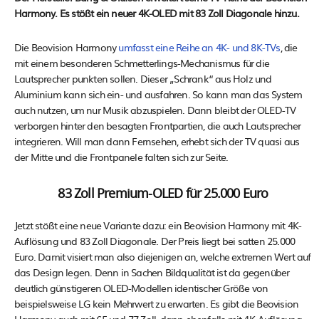
Harmony. Es stößt ein neuer 4K-OLED mit 83 Zoll Diagonale hinzu.
Die Beovision Harmony
umfasst eine Reihe an 4K- und 8K-TVs
, die
mit einem besonderen Schmetterlings-Mechanismus für die
Lautsprecher punkten sollen. Dieser „Schrank“ aus Holz und
Aluminium kann sich ein- und ausfahren. So kann man das System
auch nutzen, um nur Musik abzuspielen. Dann bleibt der OLED-TV
verborgen hinter den besagten Frontpartien, die auch Lautsprecher
integrieren. Will man dann Fernsehen, erhebt sich der TV quasi aus
der Mitte und die Frontpanele falten sich zur Seite.
83 Zoll Premium-OLED für 25.000 Euro
Jetzt stößt eine neue Variante dazu: ein Beovision Harmony mit 4K-
Auflösung und 83 Zoll Diagonale. Der Preis liegt bei satten 25.000
Euro. Damit visiert man also diejenigen an, welche extremen Wert auf
das Design legen. Denn in Sachen Bildqualität ist da gegenüber
deutlich günstigeren OLED-Modellen identischer Größe von
beispielsweise LG kein Mehrwert zu erwarten. Es gibt die Beovision
Harmony auch mit 65 und 77 Zoll, dann ebenfalls mit 4K-Auflösung,