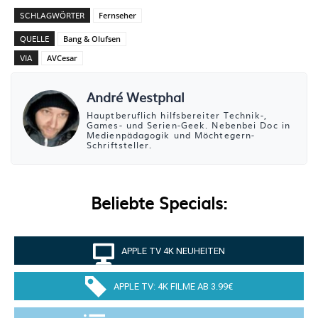
SCHLAGWÖRTER
Fernseher
QUELLE
Bang & Olufsen
VIA
AVCesar
André Westphal
Hauptberuflich hilfsbereiter Technik-,
Games- und Serien-Geek. Nebenbei Doc in
Medienpädagogik und Möchtegern-
Schriftsteller.
Beliebte Specials:
APPLE TV 4K NEUHEITEN
APPLE TV: 4K FILME AB 3.99€