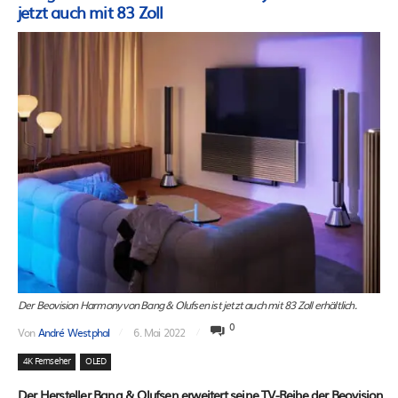
jetzt auch mit 83 Zoll
Der Beovision Harmony von Bang & Olufsen ist jetzt auch mit 83 Zoll erhältlich.
0
Von
André Westphal
6. Mai 2022
4K Fernseher
OLED
Der Hersteller Bang & Olufsen erweitert seine TV-Reihe der Beovision