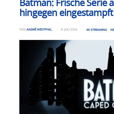
Batman: Frische Serie 
hingegen eingestampft
VON
ANDRÉ WESTPHAL
8. JULI 2024
4K STREAMING
N