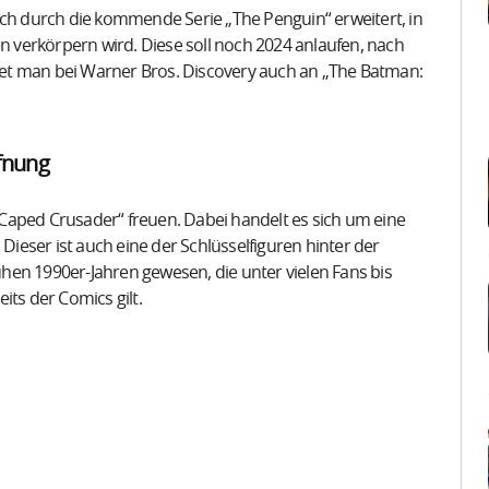
h durch die kommende Serie „The Penguin“ erweitert, in
en verkörpern wird. Diese soll noch 2024 anlaufen, nach
et man bei Warner Bros. Discovery auch an „The Batman:
fnung
Caped Crusader“ freuen. Dabei handelt es sich um eine
 Dieser ist auch eine der Schlüsselfiguren hinter der
hen 1990er-Jahren gewesen, die unter vielen Fans bis
its der Comics gilt.