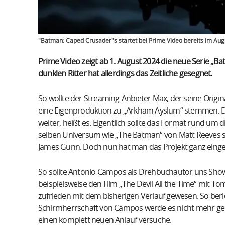
"Batman: Caped Crusader"s startet bei Prime Video bereits im Aug
Prime Video zeigt ab 1. August 2024 die neue Serie „B
dunklen Ritter hat allerdings das Zeitliche gesegnet.
So wollte der Streaming-Anbieter Max, der seine Origin
eine Eigenproduktion zu „Arkham Ayslum“ stemmen. Do
weiter, heißt es. Eigentlich sollte das Format rund um d
selben Universum wie „The Batman“ von Matt Reeves s
James Gunn. Doch nun hat man das Projekt ganz einge
So sollte Antonio Campos als Drehbuchautor uns Show
beispielsweise den Film „The Devil All the Time“ mit T
zufrieden mit dem bisherigen Verlauf gewesen. So beri
Schirmherrschaft von Campos werde es nicht mehr geb
einen komplett neuen Anlauf versuche.