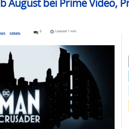
ab August bei Prime Video, 
0
Lesezeit
1
min.
EWS
SERIEN