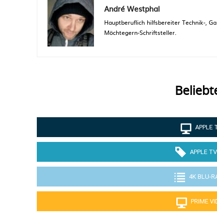
André Westphal
Hauptberuflich hilfsbereiter Technik-,
Möchtegern-Schriftsteller.
Beliebt
APPLE 
APPLE TV
4K BLU-R
PRIME V