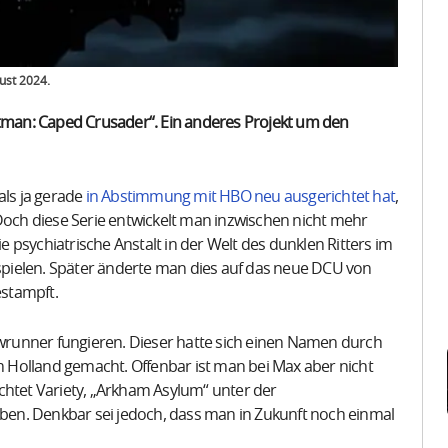
ust 2024.
atman: Caped Crusader“. Ein anderes Projekt um den
als ja gerade
in Abstimmung mit HBO neu ausgerichtet hat
,
ch diese Serie entwickelt man inzwischen nicht mehr
ie psychiatrische Anstalt in der Welt des dunklen Ritters im
pielen. Später änderte man dies auf das neue DCU von
stampft.
runner fungieren. Dieser hatte sich einen Namen durch
om Holland gemacht. Offenbar ist man bei Max aber nicht
chtet Variety, „Arkham Asylum“ unter der
en. Denkbar sei jedoch, dass man in Zukunft noch einmal