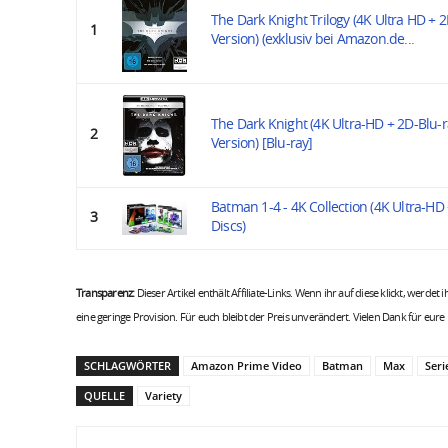
The Dark Knight Trilogy (4K Ultra HD + 2
1
Version) (exklusiv bei Amazon.de...
The Dark Knight (4K Ultra-HD + 2D-Blu-ra
2
Version) [Blu-ray]
Batman 1-4 - 4K Collection (4K Ultra-HD +
3
Discs)
Transparenz:
Dieser Artikel enthält Affiliate-Links. Wenn ihr auf diese klickt, werdet
eine geringe Provision. Für euch bleibt der Preis unverändert. Vielen Dank für eure
SCHLAGWÖRTER
Amazon Prime Video
Batman
Max
Seri
QUELLE
Variety