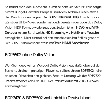
So macht man das. Nachdem LG mit seinem UP970 für Furore sorgte,
nimmt Budget-Hersteller Philips (Funai) dem Technik-Riesen etwas
den Wind aus den Segeln. Der
BDP7520 ist mit 300$US
nicht nur ein
günstiger UHD-Player, sondern ist auch bereits in der Lage das Dolby
Vision-HDR-Format wiederzugeben. Zudem ist ein
HEVC- und VP9-
Dekoder
mit an Bord, welche
4K-Streaming via Netflix und Youtube
ermöglichen. Nicht einmal bei den Anschlüssen hat Philips gespart.
Der BDP7520 kommt ebenfalls mit
Twin-HDMI-Anschlüssen
.
BDP5502 ohne Dolby Vision
Wer überhaupt keinen Wert auf Dolby Vision legt, dafür aber auf der
Suche nach einem günstigen Player ist, sollte sich den BDP5502 näher
ansehen. Dieser hat den gleichen Feature-Umfang wie der BDP7520,
unterstützt aber kein DV-HDR. Der Preis ist dafür mit 250$US etwas
erschwinglicher.
BDP7420 & BDP5502 wohl nicht in Deutschland