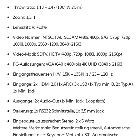
Throw ratio: 1,13 – 1,47 (100″ @ 2,5 m)
Zoom: 1,3: 1
Lensshift: V: +10%
Video Normen: NTSC, PAL, SECAM (480i, 480p, 576i, 576p, 720p,
1080i, 1080p, 2560×1200, 3840×2160)
Video-Modi: SDTV, HDTV (480p, 720p, 1080i, 1080p, 2160p)
PC-Auflösungen: VGA (640 x 480) bis 4K UHD (3840 x 2160)
Eingangsfrequenzen H/V: 15K – 135KHz / 23 – 120Hz
Eingänge: 2x HDMI 2.0 (1x ARC), 3x USB (1x Typ mini B, 2x Typ A),
1x Mini Jack
Ausgänge: 2x Audio-Out (1x Mini Jack, 1x optisch)
Steuerung: 1x RS232 Schnittstelle, 1x 3,5 mm Jack
Eingebaute Lautsprecher: Stereo, 2 x 5 Watt
Weitere Merkamale: Benutzereinstellungsmenü, Automatische
Einstellungstaste, Keystone: Vertikal ± 30°, Automatische