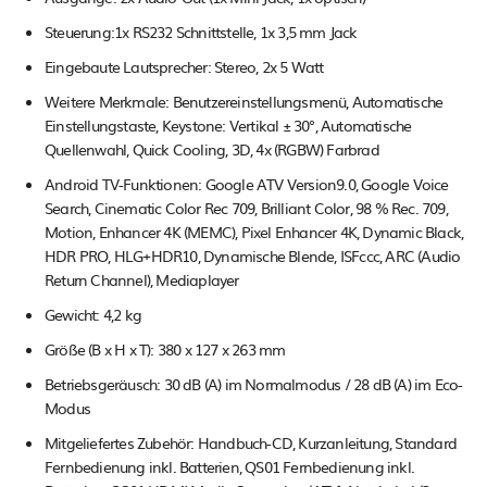
Steuerung:1x RS232 Schnittstelle, 1x 3,5 mm Jack
Eingebaute Lautsprecher: Stereo, 2x 5 Watt
Weitere Merkmale: Benutzereinstellungsmenü, Automatische
Einstellungstaste, Keystone: Vertikal ± 30°, Automatische
Quellenwahl, Quick Cooling, 3D, 4x (RGBW) Farbrad
Android TV-Funktionen: Google ATV Version9.0, Google Voice
Search, Cinematic Color Rec 709, Brilliant Color, 98 % Rec. 709,
Motion, Enhancer 4K (MEMC), Pixel Enhancer 4K, Dynamic Black,
HDR PRO, HLG+HDR10, Dynamische Blende, ISFccc, ARC (Audio
Return Channel), Mediaplayer
Gewicht: 4,2 kg
Größe (B x H x T): 380 x 127 x 263 mm
Betriebsgeräusch: 30 dB (A) im Normalmodus / 28 dB (A) im Eco-
Modus
Mitgeliefertes Zubehör: Handbuch-CD, Kurzanleitung, Standard
Fernbedienung inkl. Batterien, QS01 Fernbedienung inkl.