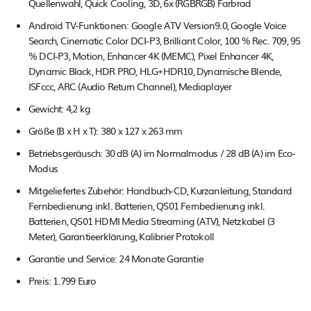
Quellenwahl, Quick Cooling, 3D, 6x (RGBRGB) Farbrad
Android TV-Funktionen: Google ATV Version9.0, Google Voice
Search, Cinematic Color DCI-P3, Brilliant Color, 100 % Rec. 709, 95
% DCI-P3, Motion, Enhancer 4K (MEMC), Pixel Enhancer 4K,
Dynamic Black, HDR PRO, HLG+HDR10, Dynamische Blende,
ISFccc, ARC (Audio Return Channel), Mediaplayer
Gewicht: 4,2 kg
Größe (B x H x T): 380 x 127 x 263 mm
Betriebsgeräusch: 30 dB (A) im Normalmodus / 28 dB (A) im Eco-
Modus
Mitgeliefertes Zubehör: Handbuch-CD, Kurzanleitung, Standard
Fernbedienung inkl. Batterien, QS01 Fernbedienung inkl.
Batterien, QS01 HDMI Media Streaming (ATV), Netzkabel (3
Meter), Garantieerklärung, Kalibrier Protokoll
Garantie und Service: 24 Monate Garantie
Preis: 1.799 Euro