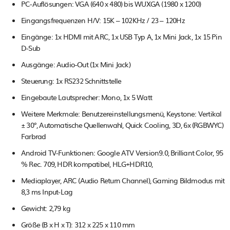
PC-Auflösungen: VGA (640 x 480) bis WUXGA (1980 x 1200)
Eingangsfrequenzen H/V: 15K – 102KHz / 23 – 120Hz
Eingänge: 1x HDMI mit ARC, 1x USB Typ A, 1x Mini Jack, 1x 15 Pin
D-Sub
Ausgänge: Audio-Out (1x Mini Jack)
Steuerung: 1x RS232 Schnittstelle
Eingebaute Lautsprecher: Mono, 1x 5 Watt
Weitere Merkmale: Benutzereinstellungsmenü, Keystone: Vertikal
± 30°, Automatische Quellenwahl, Quick Cooling, 3D, 6x (RGBWYC)
Farbrad
Android TV-Funktionen: Google ATV Version9.0, Brilliant Color, 95
% Rec. 709, HDR kompatibel, HLG+HDR10,
Mediaplayer, ARC (Audio Return Channel), Gaming Bildmodus mit
8,3 ms Input-Lag
Gewicht: 2,79 kg
Größe (B x H x T): 312 x 225 x 110 mm