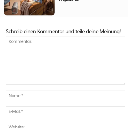
Schreib einen Kommentar und teile deine Meinung!
Kommentar:
N
E
M
W