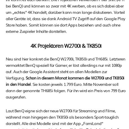
bei BenQ) und können so zwar mit 4K werben, ob es sich dabei aber
um „echtes“ 4K handelt, darüber kann man lange diskutieren. Vorteil
aller Geräte ist, dass sie dank Android TV Zugriff auf den Google Play
Store haben. Somit können sie dort Apps beziehen und auch ohne
externe Zuspieler Inhalte darstellen.
4K Projektoren W2700i & TK850i
Neu sind hier konkret die BenQ W2700i, TK850i und TH685i. Letzteren
vermarktet BenQ speziell für Gamer, er löst allerdings nur mit 1080p
auf. Auch der Google Assistant steht an allen Modellen zur
Verfügung.
Schon in diesem Monat kommen die W2700i und TK850i
in den Handel
. Sie kosten jeweils 1.799 Euro. Mitte November soll
dann der genannte TH685i folgen. Für ihn wird ein Preis von 799 Euro
ausgerufen.
Laut BenQ eigne sich der neue W2700i für Streaming und Filme,
während man hingegen den TK850i als besonders Sport-tauglich
darstellt. Alle drei Modelle sind mit der App „FamiLand“