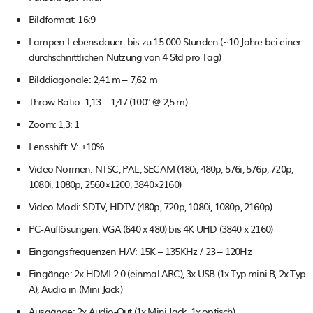
Bildformat: 16:9
Lampen-Lebensdauer: bis zu 15.000 Stunden (~10 Jahre bei einer
durchschnittlichen Nutzung von 4 Std pro Tag)
Bilddiagonale: 2,41 m – 7,62 m
Throw-Ratio: 1,13 – 1,47 (100″ @ 2,5 m)
Zoom: 1,3: 1
Lensshift: V: +10%
Video Normen: NTSC, PAL, SECAM (480i, 480p, 576i, 576p, 720p,
1080i, 1080p, 2560×1200, 3840×2160)
Video-Modi: SDTV, HDTV (480p, 720p, 1080i, 1080p, 2160p)
PC-Auflösungen: VGA (640 x 480) bis 4K UHD (3840 x 2160)
Eingangsfrequenzen H/V: 15K – 135KHz / 23 – 120Hz
Eingänge: 2x HDMI 2.0 (einmal ARC), 3x USB (1x Typ mini B, 2x Typ
A), Audio in (Mini Jack)
Ausgänge: 2x Audio-Out (1x Mini Jack, 1x optisch)