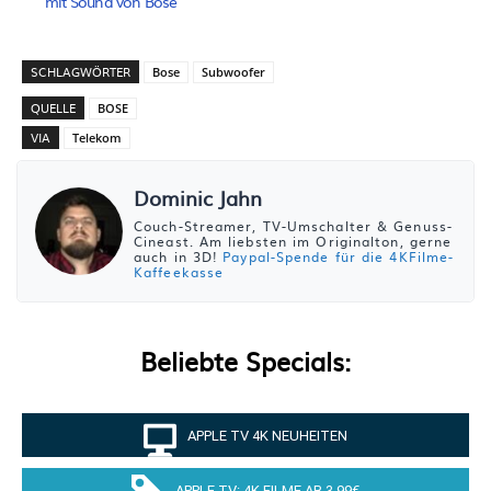
mit Sound von Bose
SCHLAGWÖRTER
Bose
Subwoofer
QUELLE
BOSE
VIA
Telekom
Dominic Jahn
Couch-Streamer, TV-Umschalter & Genuss-
Cineast. Am liebsten im Originalton, gerne
auch in 3D!
Paypal-Spende für die 4KFilme-
Kaffeekasse
Beliebte Specials:
APPLE TV 4K NEUHEITEN
APPLE TV: 4K FILME AB 3.99€