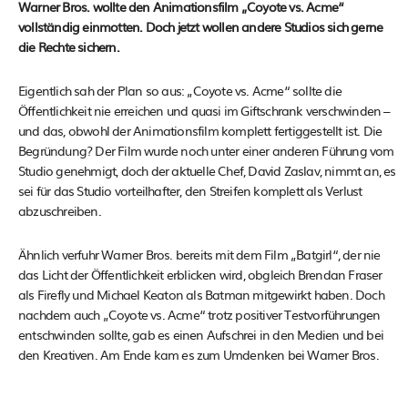
Warner Bros. wollte den Animationsfilm „Coyote vs. Acme“
vollständig einmotten. Doch jetzt wollen andere Studios sich gerne
die Rechte sichern.
Eigentlich sah der Plan so aus: „Coyote vs. Acme“ sollte die
Öffentlichkeit nie erreichen und quasi im Giftschrank verschwinden –
und das, obwohl der Animationsfilm komplett fertiggestellt ist. Die
Begründung? Der Film wurde noch unter einer anderen Führung vom
Studio genehmigt, doch der aktuelle Chef, David Zaslav, nimmt an, es
sei für das Studio vorteilhafter, den Streifen komplett als Verlust
abzuschreiben.
Ähnlich verfuhr Warner Bros. bereits mit dem Film „Batgirl“, der nie
das Licht der Öffentlichkeit erblicken wird, obgleich Brendan Fraser
als Firefly und Michael Keaton als Batman mitgewirkt haben. Doch
nachdem auch „Coyote vs. Acme“ trotz positiver Testvorführungen
entschwinden sollte, gab es einen Aufschrei in den Medien und bei
den Kreativen. Am Ende kam es zum Umdenken bei Warner Bros.