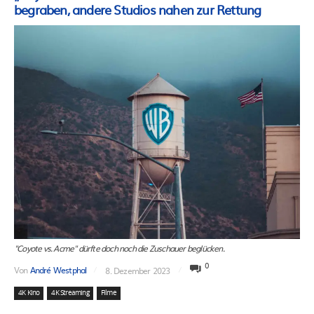
begraben, andere Studios nahen zur Rettung
"Coyote vs. Acme" dürfte doch noch die Zuschauer beglücken.
0
Von
André Westphal
8. Dezember 2023
4K Kino
4K Streaming
Filme