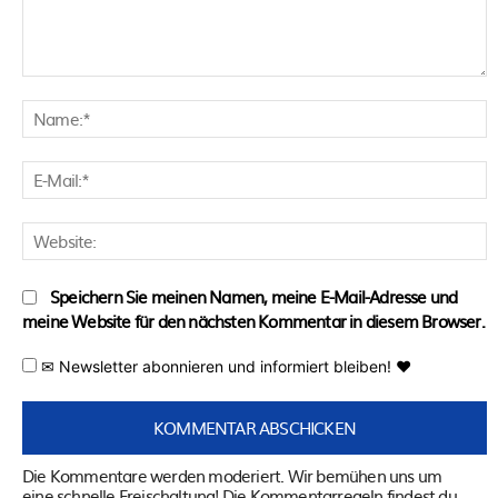
Kommentar:
N
E
M
W
Speichern Sie meinen Namen, meine E-Mail-Adresse und
meine Website für den nächsten Kommentar in diesem Browser.
✉ Newsletter abonnieren und informiert bleiben! ♥
Die Kommentare werden moderiert. Wir bemühen uns um
eine schnelle Freischaltung! Die Kommentarregeln findest du