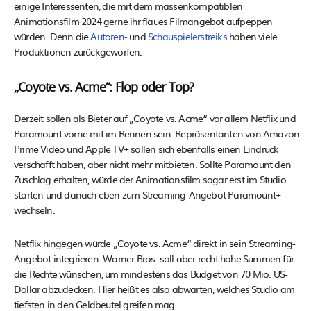
einige Interessenten, die mit dem massenkompatiblen
Animationsfilm 2024 gerne ihr flaues Filmangebot aufpeppen
würden. Denn die
Autoren-
und
Schauspielerstreiks
haben viele
Produktionen zurückgeworfen.
„Coyote vs. Acme“: Flop oder Top?
Derzeit sollen als Bieter auf „Coyote vs. Acme“ vor allem Netflix und
Paramount vorne mit im Rennen sein. Repräsentanten von Amazon
Prime Video und Apple TV+ sollen sich ebenfalls einen Eindruck
verschafft haben, aber nicht mehr mitbieten. Sollte Paramount den
Zuschlag erhalten, würde der Animationsfilm sogar erst im Studio
starten und danach eben zum Streaming-Angebot Paramount+
wechseln.
Netflix hingegen würde „Coyote vs. Acme“ direkt in sein Streaming-
Angebot integrieren. Warner Bros. soll aber recht hohe Summen für
die Rechte wünschen, um mindestens das Budget von 70 Mio. US-
Dollar abzudecken. Hier heißt es also abwarten, welches Studio am
tiefsten in den Geldbeutel greifen mag.