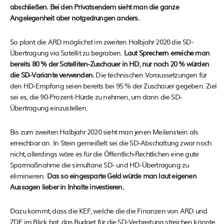
abschließen. Bei den Privatsendern sieht man die ganze
Angelegenheit aber notgedrungen anders.
So plant die ARD möglichst im zweiten Halbjahr 2020 die SD-
Übertragung via Satellit zu begraben.
Laut Sprechern erreiche man
bereits 80 % der Satelliten-Zuschauer in HD, nur noch 20 % würden
die SD-Variante verwenden.
Die technischen Voraussetzungen für
den HD-Empfang seien bereits bei 95 % der Zuschauer gegeben. Ziel
sei es, die 90-Prozent-Hürde zu nehmen, um dann die SD-
Übertragung einzustellen.
Bis zum zweiten Halbjahr 2020 sieht man jenen Meilenstein als
erreichbar an. In Stein gemeißelt sei die SD-Abschaltung zwar noch
nicht, allerdings wäre es für die Öffentlich-Rechtlichen eine gute
Sparmaßnahme die simultane SD- und HD-Übertragung zu
eliminieren.
Das so eingesparte Geld würde man laut eigenen
Aussagen lieber in Inhalte investieren.
Dazu kommt, dass die KEF, welche die die Finanzen von ARD und
ZDF im Blick hat, das Budget für die SD-Verbreitung streichen könnte.