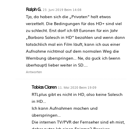
Ralph G.
23. Juni 2019 Beim 14:08
Tja, da haben sich die „Privaten“ halt etwas
verzettelt. Die Bedingungen für das HD+ sind viel
zu schlecht. Erst darf ich 69 Euronen für ein Jahr
„Barbara Salesch in HD“ bezahlen und wenn dann
tatsächlich mal ein Film läuft, kann ich aus einer
Aufnahme nichtmal auf dem normalen Weg die
Wernbung überspringen… Ne, da guck ich (wenn
überhaupt) lieber weiter in SD….
Antworten
Tobias Claren
11. Mai 2020 Beim 19:09
RTLplus gibt es nicht in HD, also keine Salesch
in HD…
Ich kann Aufnahmen machen und
überspringen…
Die internen TV/PVR der Fernseher sind eh mist,
daher nutze Ich einen Enigma2-Receiver.