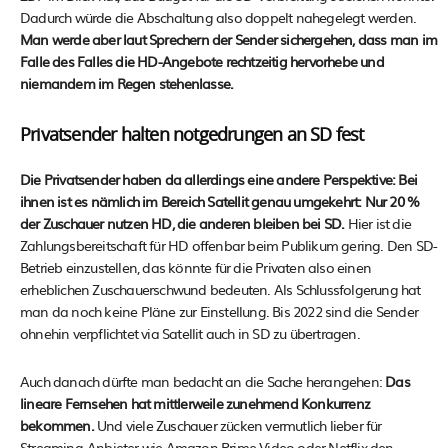
Dadurch würde die Abschaltung also doppelt nahegelegt werden.
Man werde aber laut Sprechern der Sender sichergehen, dass man im
Falle des Falles die HD-Angebote rechtzeitig hervorhebe und
niemandem im Regen stehenlasse.
Privatsender halten notgedrungen an SD fest
Die Privatsender haben da allerdings eine andere Perspektive: Bei
ihnen ist es nämlich im Bereich Satellit genau umgekehrt: Nur 20 %
der Zuschauer nutzen HD, die anderen bleiben bei SD.
Hier ist die
Zahlungsbereitschaft für HD offenbar beim Publikum gering. Den SD-
Betrieb einzustellen, das könnte für die Privaten also einen
erheblichen Zuschauerschwund bedeuten. Als Schlussfolgerung hat
man da noch keine Pläne zur Einstellung. Bis 2022 sind die Sender
ohnehin verpflichtet via Satellit auch in SD zu übertragen.
Auch danach dürfte man bedacht an die Sache herangehen:
Das
lineare Fernsehen hat mittlerweile zunehmend Konkurrenz
bekommen.
Und viele Zuschauer zücken vermutlich lieber für
Streaming-Anbieter wie Amazon Prime Video oder Netflix den