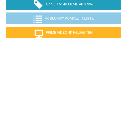
APPLE TV: 4K FILME AB 3.99€
4K BLU-RAY KOMPLETTLISTE
PRIME VIDEO 4K NEUHEITEN