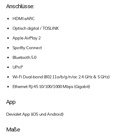
Anschlüsse:
HDMI eARC
Optisch digital / TOSLINK
Apple AirPlay 2
Spotfiy Connect
Bluetooth 5.0
UPnP
Wi-Fi Dual-band (802.11a/b/g/n/ac 2.4 GHz & 5 GHz)
Ethernet RJ-45 10/100/1000 Mbps (Gigabit)
App
Devialet App (iOS und Android)
Maße