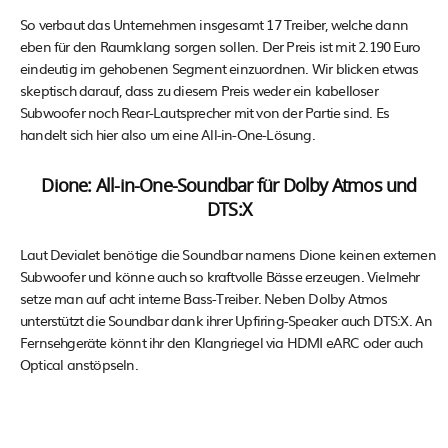
So verbaut das Unternehmen insgesamt 17 Treiber, welche dann
eben für den Raumklang sorgen sollen. Der Preis ist mit 2.190 Euro
eindeutig im gehobenen Segment einzuordnen. Wir blicken etwas
skeptisch darauf, dass zu diesem Preis weder ein kabelloser
Subwoofer noch Rear-Lautsprecher mit von der Partie sind. Es
handelt sich hier also um eine All-in-One-Lösung.
Dione: All-in-One-Soundbar für Dolby Atmos und
DTS:X
Laut Devialet benötige die Soundbar namens Dione keinen externen
Subwoofer und könne auch so kraftvolle Bässe erzeugen. Vielmehr
setze man auf acht interne Bass-Treiber. Neben Dolby Atmos
unterstützt die Soundbar dank ihrer Upfiring-Speaker auch DTS:X. An
Fernsehgeräte könnt ihr den Klangriegel via HDMI eARC oder auch
Optical anstöpseln.