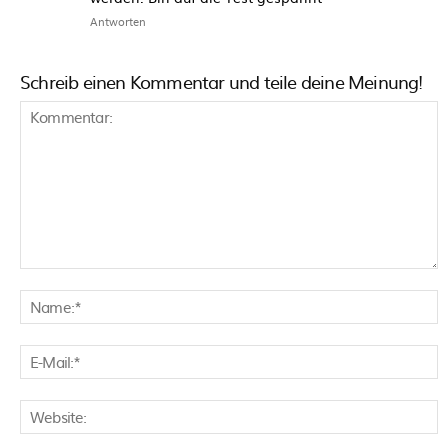
Antworten
Schreib einen Kommentar und teile deine Meinung!
Kommentar:
N
E
M
W