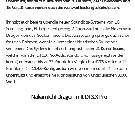
unterstützt, sondern dürfte mit ihren 3.000 Watt, vier Subwoofern und
15-Verstärkereinheiten auch die weltweit leistungsstärkste sein.
Ihr habt euch bereits über die neuen Soundbar-Systeme von LG,
Samsung und JBL begeistert gezeigt? Dann wird auch die Nakamichi
Dragon von den Socken hauen. Die Ausstattung sprengt auch schon
fast den Rahmen, was viele unter einer klassischen Soundbar
verstehen. Das System bietet euch unglaublichen
21-Kanal-Sound
,
welcher vom der DTS:X Pro Audiostandard voll ausgereizt werden
kann (unterstützt bis zu 32 Kanäle im Vergleich zu DTS:X mit nur 11
Kanälen). Die
11.4.6-Konfiguration
wird von insgesamt 31-Treibern
unterstützt und erreicht eine Klangleistung von unglaublichen 3.000
Watt.
Nakamichi Dragon mit DTS:X Pro