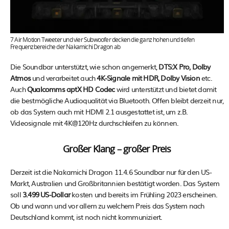
7 Air Motion Tweeter und vier Subwoofer decken die ganz hohen und tiefen
Frequenzbereiche der Nakamichi Dragon ab
Die Soundbar unterstützt, wie schon angemerkt,
DTS:X Pro, Dolby
Atmos
und verarbeitet auch
4K-Signale mit HDR, Dolby Vision
etc.
Auch
Qualcomms aptX HD Codec
wird unterstützt und bietet damit
die bestmögliche Audioqualität via Bluetooth. Offen bleibt derzeit nur,
ob das System auch mit HDMI 2.1 ausgestattet ist, um z.B.
Videosignale mit 4K@120Hz durchschleifen zu können.
Großer Klang – großer Preis
Derzeit ist die Nakamichi Dragon 11.4.6 Soundbar nur für den US-
Markt, Australien und Großbritannien bestätigt worden. Das System
soll
3.499 US-Dollar
kosten und bereits im Frühling 2023 erscheinen.
Ob und wann und vor allem zu welchem Preis das System nach
Deutschland kommt, ist noch nicht kommuniziert.