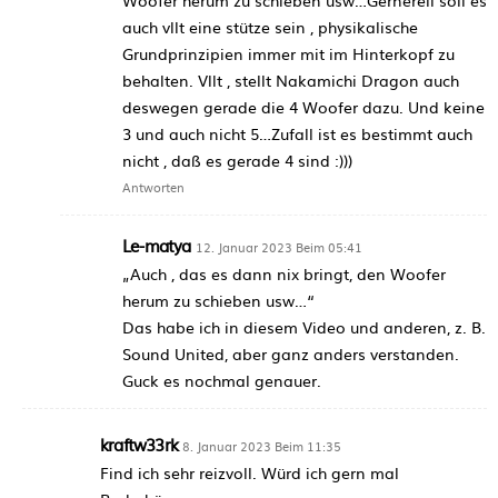
auch vllt eine stütze sein , physikalische
Grundprinzipien immer mit im Hinterkopf zu
behalten. Vllt , stellt Nakamichi Dragon auch
deswegen gerade die 4 Woofer dazu. Und keine
3 und auch nicht 5…Zufall ist es bestimmt auch
nicht , daß es gerade 4 sind :)))
Antworten
Le-matya
12. Januar 2023 Beim 05:41
„Auch , das es dann nix bringt, den Woofer
herum zu schieben usw…“
Das habe ich in diesem Video und anderen, z. B.
Sound United, aber ganz anders verstanden.
Guck es nochmal genauer.
kraftw33rk
8. Januar 2023 Beim 11:35
Find ich sehr reizvoll. Würd ich gern mal