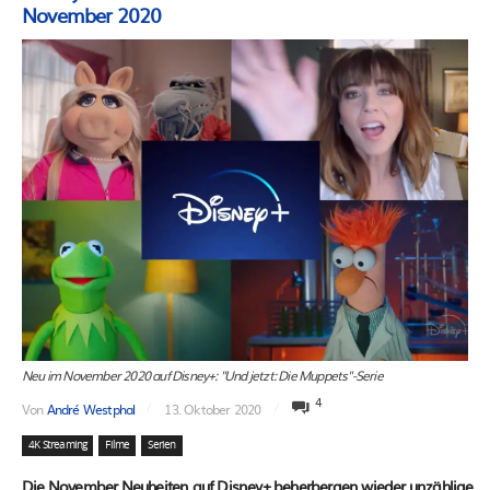
November 2020
Neu im November 2020 auf Disney+: "Und jetzt: Die Muppets"-Serie
4
Von
André Westphal
13. Oktober 2020
4K Streaming
Filme
Serien
Die November Neuheiten auf Disney+ beherbergen wieder unzählige