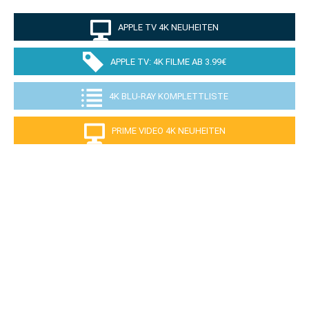
APPLE TV 4K NEUHEITEN
APPLE TV: 4K FILME AB 3.99€
4K BLU-RAY KOMPLETTLISTE
PRIME VIDEO 4K NEUHEITEN