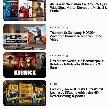
4K Blu-ray Neuheiten KW 32/2026: Eyes
Wide Shut, Mortal Kombat II, Michael &
Prada 2
4K Streaming
Triumph für Samsung: HDR10+
Advanced kommt zu Amazon Prime
Video
4K Streaming
Drei Meisterwerke, ein Hammerpreis:
Kubricks Kultfilme in 4K für nur 7,99
Euro
Filme
Endlich: „The Wolf Of Wall Street“ mit
Leonardo DiCaprio erhält eine 4K-
Restaurierung! (Update)