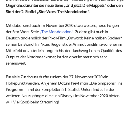
Originale, darunter die neue Serie „Und jetzt: Die Muppets“ oder den
Start der 2. Staffel „Star Wars: The Mandalorian“.
Mit dabei sind auch im November 2020 etwa weitere, neue Folgen
der Star-Wars-Serie
„The Mandalorian“
. Zudem gibt auch in
Deutschland endlich der Pixar-Film „Onward: Keine halben Sachen“
seinen Einstand. In Pixars Riege ist der Animationsfilm zwar eher im
Mittelfeld anzusiedeln, angesichts der durchweg hohen Qualität des
Outputs der Nordamerikaner, ist das aber immer noch sehr
sehenswert.
Für viele Zuschauer dürfte zudem der 27. November 2020 ein
Höhepunkt werden. An jenem Datum hievt man „Die Simpsons“ ins
Programm – mit der kompletten 31. Staffel. Unten findet ihr die
weiteren Neuzugänge, die euch Disney+ im November 2020 bieten
will. Viel Spaß beim Streaming!