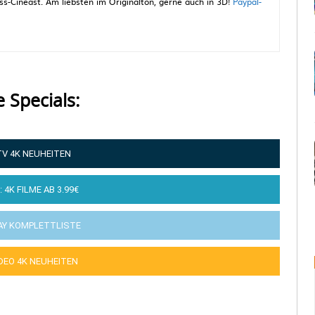
-Cineast. Am liebsten im Originalton, gerne auch in 3D!
Paypal-
e Specials:
TV 4K NEUHEITEN
: 4K FILME AB 3.99€
AY KOMPLETTLISTE
IDEO 4K NEUHEITEN