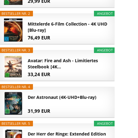
29,99 EUR
BESTSELLER NR. 2
ANGEBOT
Mittelerde 6-Film Collection - 4K UHD
[Blu-ray]
76,49 EUR
BESTSELLER NR. 3
ANGEBOT
Avatar: Fire and Ash - Limitiertes
Steelbook [4K...
33,24 EUR
BESTSELLER NR. 4
Der Astronaut (4K-UHD+Blu-ray)
31,99 EUR
BESTSELLER NR. 5
ANGEBOT
Der Herr der Ringe: Extended Edition