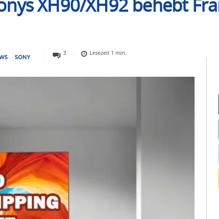
Sonys XH90/XH92 behebt Fr
3
Lesezeit
1
min.
WS
SONY