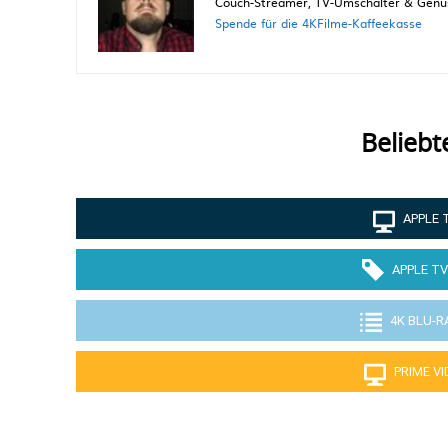
Couch-Streamer, TV-Umschalter & Genuss
Spende für die 4KFilme-Kaffeekasse
Beliebt
APPLE 
APPLE TV
4K BLU-R
PRIME V