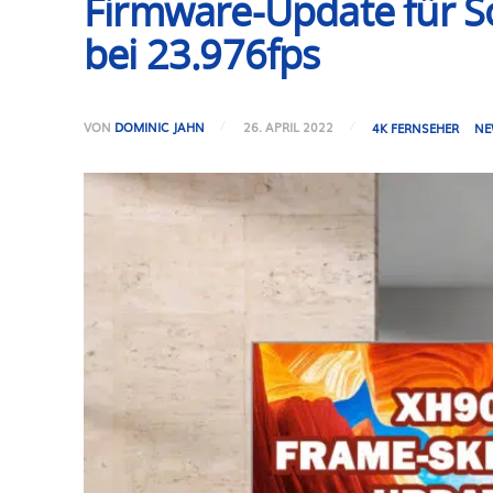
Firmware-Update für 
bei 23.976fps
VON
DOMINIC JAHN
26. APRIL 2022
4K FERNSEHER
NE