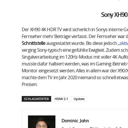
Sony XH90:
Der XH90 4K HDR TV wird sicherlich in Sonys interne 
Fernseher mehr Beiträge verfasst. Der Fernseher war d
Schnittstelle
ausgestattet wurde. Bis diese jedoch
„akti
verging Sony-typisch eine gefühlte Ewigkeit. Zudem scha
Singalverarbeitung im 120Hz-Modus mit voller 4K Auflö
musste dafür halbiert werden, was im Gaming-Betrieb we
Monitor eingesetzt werden. Alles in allem war der X90/
machte dem TV im Jahr 2020 niemand so schnell etwas v
Preisen:
SCHLAGWÖRTER
HDMI 2.1
Update
Dominic Jahn