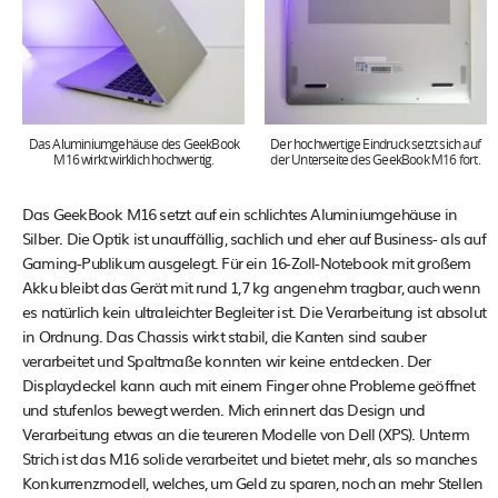
Das Aluminiumgehäuse des GeekBook
Der hochwertige Eindruck setzt sich auf
M16 wirkt wirklich hochwertig.
der Unterseite des GeekBook M16 fort.
Das GeekBook M16 setzt auf ein schlichtes Aluminiumgehäuse in
Silber. Die Optik ist unauffällig, sachlich und eher auf Business- als auf
Gaming-Publikum ausgelegt. Für ein 16-Zoll-Notebook mit großem
Akku bleibt das Gerät mit rund 1,7 kg angenehm tragbar, auch wenn
es natürlich kein ultraleichter Begleiter ist. Die Verarbeitung ist absolut
in Ordnung. Das Chassis wirkt stabil, die Kanten sind sauber
verarbeitet und Spaltmaße konnten wir keine entdecken. Der
Displaydeckel kann auch mit einem Finger ohne Probleme geöffnet
und stufenlos bewegt werden. Mich erinnert das Design und
Verarbeitung etwas an die teureren Modelle von Dell (XPS). Unterm
Strich ist das M16 solide verarbeitet und bietet mehr, als so manches
Konkurrenzmodell, welches, um Geld zu sparen, noch an mehr Stellen