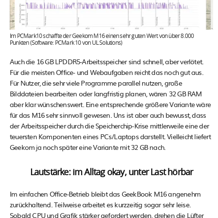
Im PCMark10 schaffte der Geekom M16 einen sehr guten Wert von über 8.000
Punkten (Software: PCMark 10 von UL Solutions)
Auch die 16 GB LPDDR5-Arbeitsspeicher sind schnell, aber verlötet.
Für die meisten Office- und Webaufgaben reicht das noch gut aus.
Für Nutzer, die sehr viele Programme parallel nutzen, große
Bilddateien bearbeiten oder langfristig planen, wären 32 GB RAM
aber klar wünschenswert. Eine entsprechende größere Variante wäre
für das M16 sehr sinnvoll gewesen. Uns ist aber auch bewusst, dass
der Arbeitsspeicher durch die Speicherchip-Krise mittlerweile eine der
teuersten Komponenten eines PCs/Laptops darstellt. Vielleicht liefert
Geekom ja noch später eine Variante mit 32 GB nach.
Lautstärke: im Alltag okay, unter Last hörbar
Im einfachen Office-Betrieb bleibt das GeekBook M16 angenehm
zurückhaltend. Teilweise arbeitet es kurzzeitig sogar sehr leise.
Sobald CPU und Grafik stärker gefordert werden, drehen die Lüfter