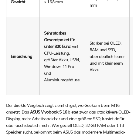
Gewicht
× 16,8 mm
mm
3
×
P
Sehr starkes
u
Gesamtpaket für
Stärker bei OLED,
S
unter 800 Euro:
viel
RAM und SSD,
s
CPU-Leistung,
Einordnung
aber deutlich teurer
n
größter Akku, USB4,
und mit kleinerem
r
Windows 11 Pro
Akku.
A
und
K
Aluminiumgehäuse.
A
Der direkte Vergleich zeigt ziemlich gut, wo Geekom beim M16
ansetzt. Das
ASUS Vivobook S 16
bietet zwar das attraktivere OLED-
Display, mehr Arbeitsspeicher und eine größere SSD, kostet dafür
aber auch deutlich mehr. Wer gezielt OLED, 32 GB RAM oder 1 TB
Speicher sucht, bekommt beim ASUS das modernere Multimedia-