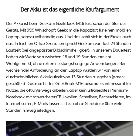
Der Akku ist das eigentliche Kaufargument
Der Akku ist beim Geekom GeekBook M16 fast schon der Star des
Geräts. Mit 99,9 Wh schöpft Geekom die Kapazität für einen mobilen
Laptop nahezu vollständig aus. Und das zahlt sich in der Praxis auch
aus. In leichten Office-Szenarien spricht Geekom von fast 24 Stunden
Laufzeit (bei angepasster Bildschirmhelligkeit). In unserem Dauertest
haben wir Werte von zwischen 18 und 19 Stunden erreicht.
Wohlgemerkt, ohne extrem leistungshungrige Anwendungen. Bei
wechselnder Anforderung an den Laptop würden wir von einer
durchschnittlichen Akkulaufzeit von 13 Stunden ausgehen (passiv
geschätzt). Das macht das GeekBook M16 besonders interessant für
Nutzer, die oft unterwegs arbeiten, aber kein ultraleichtes Premium-
Notebook mit schwächerer CPU wollen. Schreiben, Recherchieren, im
Internet surfen, E-Mails lassen sich so ohne Steckdose über viele
Stunden hinweg erledigen.