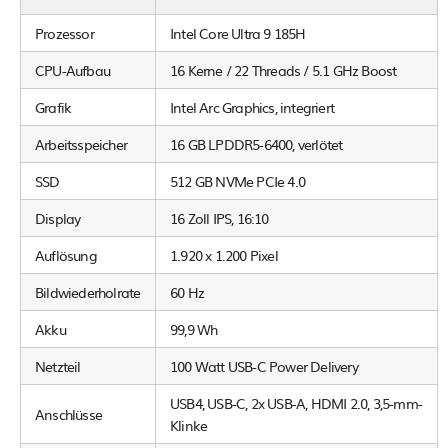
Prozessor
Intel Core Ultra 9 185H
CPU-Aufbau
16 Kerne / 22 Threads / 5.1 GHz Boost
Grafik
Intel Arc Graphics, integriert
Arbeitsspeicher
16 GB LPDDR5-6400, verlötet
SSD
512 GB NVMe PCIe 4.0
Display
16 Zoll IPS, 16:10
Auflösung
1.920 x 1.200 Pixel
Bildwiederholrate
60 Hz
Akku
99,9 Wh
Netzteil
100 Watt USB-C Power Delivery
USB4, USB-C, 2x USB-A, HDMI 2.0, 3,5-mm-
Anschlüsse
Klinke