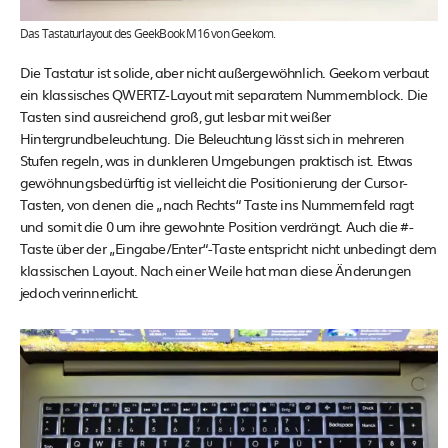
Das Tastaturlayout des GeekBook M16 von Geekom.
Die Tastatur ist solide, aber nicht außergewöhnlich. Geekom verbaut
ein klassisches QWERTZ-Layout mit separatem Nummernblock. Die
Tasten sind ausreichend groß, gut lesbar mit weißer
Hintergrundbeleuchtung. Die Beleuchtung lässt sich in mehreren
Stufen regeln, was in dunkleren Umgebungen praktisch ist. Etwas
gewöhnungsbedürftig ist vielleicht die Positionierung der Cursor-
Tasten, von denen die „nach Rechts“ Taste ins Nummernfeld ragt
und somit die 0 um ihre gewohnte Position verdrängt. Auch die #-
Taste über der „Eingabe/Enter“-Taste entspricht nicht unbedingt dem
klassischen Layout. Nach einer Weile hat man diese Änderungen
jedoch verinnerlicht.