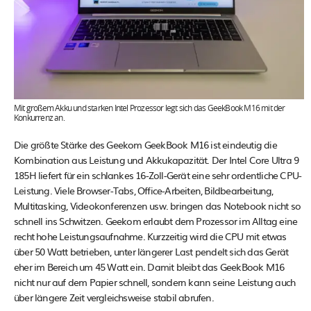
Mit großem Akku und starken Intel Prozessor legt sich das GeekBook M16 mit der
Konkurrenz an.
Die größte Stärke des Geekom GeekBook M16 ist eindeutig die
Kombination aus Leistung und Akkukapazität. Der Intel Core Ultra 9
185H liefert für ein schlankes 16-Zoll-Gerät eine sehr ordentliche CPU-
Leistung. Viele Browser-Tabs, Office-Arbeiten, Bildbearbeitung,
Multitasking, Videokonferenzen usw. bringen das Notebook nicht so
schnell ins Schwitzen. Geekom erlaubt dem Prozessor im Alltag eine
recht hohe Leistungsaufnahme. Kurzzeitig wird die CPU mit etwas
über 50 Watt betrieben, unter längerer Last pendelt sich das Gerät
eher im Bereich um 45 Watt ein. Damit bleibt das GeekBook M16
nicht nur auf dem Papier schnell, sondern kann seine Leistung auch
über längere Zeit vergleichsweise stabil abrufen.