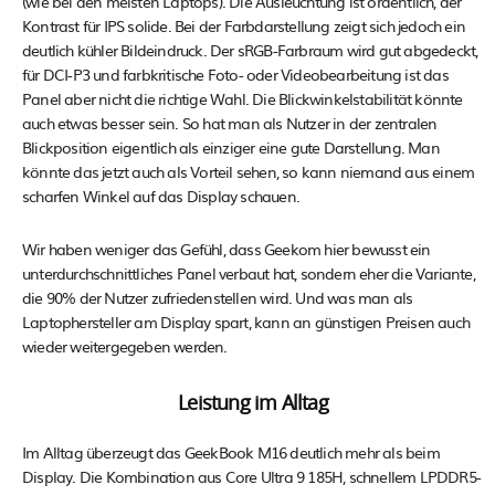
(wie bei den meisten Laptops). Die Ausleuchtung ist ordentlich, der
Kontrast für IPS solide. Bei der Farbdarstellung zeigt sich jedoch ein
deutlich kühler Bildeindruck. Der sRGB-Farbraum wird gut abgedeckt,
für DCI-P3 und farbkritische Foto- oder Videobearbeitung ist das
Panel aber nicht die richtige Wahl. Die Blickwinkelstabilität könnte
auch etwas besser sein. So hat man als Nutzer in der zentralen
Blickposition eigentlich als einziger eine gute Darstellung. Man
könnte das jetzt auch als Vorteil sehen, so kann niemand aus einem
scharfen Winkel auf das Display schauen.
Wir haben weniger das Gefühl, dass Geekom hier bewusst ein
unterdurchschnittliches Panel verbaut hat, sondern eher die Variante,
die 90% der Nutzer zufriedenstellen wird. Und was man als
Laptophersteller am Display spart, kann an günstigen Preisen auch
wieder weitergegeben werden.
Leistung im Alltag
Im Alltag überzeugt das GeekBook M16 deutlich mehr als beim
Display. Die Kombination aus Core Ultra 9 185H, schnellem LPDDR5-