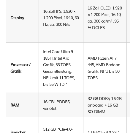
1
16 Zoll OLED, 1.920
I
16 Zoll IPS, 1.920 ×
× 1.200 Pixel, 16:10,
1
Display
1.200 Pixel, 16:10, 60
ca. 300 cd/m², 95
P
Hz, ca. 300 Nits
% DCI-P3
6
N
Intel Core Ultra 9
185H, Intel Arc
AMD Ryzen AI 7
A
Prozessor /
Grafik, 33 TOPS
445, AMD Radeon
Grafik
Gesamtleistung,
Grafik, NPU bis 50
NPU mit 11 TOPS,
TOPS
b
bis 55 W TDP
32 GB DDR5, 16 GB
16 GB LPDDR5,
RAM
onboard + 16 GB
verlötet
SO-DIMM
1
512 GB PCIe-4.0-
Speicher
1 TB PCIe-4.0-SSD
z