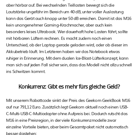
aber hörbar auf. Bei wechselnden Teillasten bewegt sich die
Lautstärke ungefähr im Bereich um 40 dB, unter voller Auslastung
kann das Gerät auch knapp unter 50 dB erreichen. Damit ist das M16
kein unangenehmer Gaming-Krachmacher, aber auch kein
besonders leises Ultrabook. Wer dauerhaft hohe Lasten fährt, sollte
mit hörbaren Lüftern rechnen. Es macht zudem noch einen
Unterschied, ob der Laptop gerade geladen wird, oder ob dieser im
Akkubetrieb läuft. Im Letzteren haben wir das Notebook etwas
ruhiger in Erinnerung. Mit dem dualen Ice-Blast-Lüfterkonzept, kann
man sich auf jeden Fall sicher sein, dass das Modell nicht allzu schnell
ins Schwitzen kommt.
Konkurrenz: Gibt es mehr fürs gleiche Geld?
Mit unserem Rabattcode sinkt der Preis des Geekom GeekBook M16
auf nur 791,12 Euro. Zusätzlich legt Geekom aktuell noch einen USB-
C-Multi-USB‑C‑Multiadapter ohne Aufpreis bei. Dadurch rutscht das
M16 in eine Preisregion, in der viele Konkurrenzmodelle zwar
einzelne Vorteile bieten, aber beim Gesamtpaket nicht automatisch
besser dastehen: