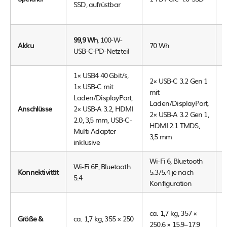
SSD, aufrüstbar
S
b
99,9 Wh
, 100-W-
Akku
70 Wh
j
USB-C-PD-Netzteil
K
1× USB4 40 Gbit/s,
2× USB-C 3.2 Gen 1
2
1× USB-C mit
mit
G
Laden/DisplayPort,
Laden/DisplayPort,
P
Anschlüsse
2× USB-A 3.2, HDMI
2× USB-A 3.2 Gen 1,
2.0, 3,5 mm, USB-C-
HDMI 2.1 TMDS,
2
Multi-Adapter
3,5 mm
inklusive
Wi-Fi 6, Bluetooth
Wi-Fi 6E, Bluetooth
W
Konnektivität
5.3/5.4 je nach
5.4
B
Konfiguration
c
ca. 1,7 kg, 357 ×
k
Größe &
ca. 1,7 kg, 355 × 250
250,6 × 15,9–17,9
M