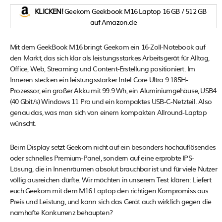
KLICKEN!
Geekom Geekbook M16 Laptop 16 GB / 512 GB
auf Amazon.de
Mit dem GeekBook M16 bringt Geekom ein 16-Zoll-Notebook auf
den Markt, das sich klar als leistungsstarkes Arbeitsgerät für Alltag,
Office, Web, Streaming und Content-Erstellung positioniert. Im
Inneren stecken ein leistungsstarker Intel Core Ultra 9 185H-
Prozessor, ein großer Akku mit 99.9 Wh, ein Aluminiumgehäuse, USB4
(40 Gbit/s) Windows 11 Pro und ein kompaktes USB-C-Netzteil. Also
genau das, was man sich von einem kompakten Allround-Laptop
wünscht.
Beim Display setzt Geekom nicht auf ein besonders hochauflösendes
oder schnelles Premium-Panel, sondern auf eine erprobte IPS-
Lösung, die in Innenräumen absolut brauchbar ist und für viele Nutzer
völlig ausreichen dürfte. Wir möchten in unserem Test klären: Liefert
euch Geekom mit dem M16 Laptop den richtigen Kompromiss aus
Preis und Leistung, und kann sich das Gerät auch wirklich gegen die
namhafte Konkurrenz behaupten?