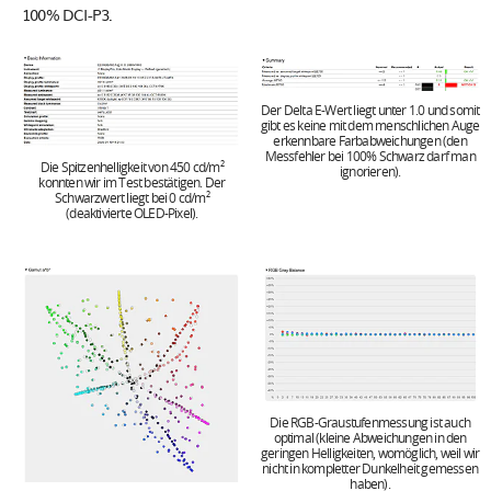
100% DCI-P3.
Der Delta E-Wert liegt unter 1.0 und somit
gibt es keine mit dem menschlichen Auge
erkennbare Farbabweichungen (den
Messfehler bei 100% Schwarz darf man
Die Spitzenhelligkeit von 450 cd/m²
ignorieren).
konnten wir im Test bestätigen. Der
Schwarzwert liegt bei 0 cd/m²
(deaktivierte OLED-Pixel).
Die RGB-Graustufenmessung ist auch
optimal (kleine Abweichungen in den
geringen Helligkeiten, womöglich, weil wir
nicht in kompletter Dunkelheit gemessen
haben).