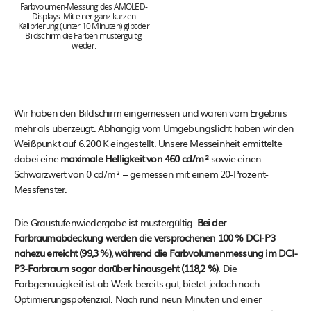
Farbvolumen-Messung des AMOLED-
Displays. Mit einer ganz kurzen
Kalibrierung (unter 10 Minuten) gibt der
Bildschirm die Farben mustergültig
wieder.
Wir haben den Bildschirm eingemessen und waren vom Ergebnis
mehr als überzeugt. Abhängig vom Umgebungslicht haben wir den
Weißpunkt auf 6.200 K eingestellt. Unsere Messeinheit ermittelte
dabei eine
maximale Helligkeit von
460 cd/m²
sowie einen
Schwarzwert von 0 cd/m² – gemessen mit einem 20-Prozent-
Messfenster.
Die Graustufenwiedergabe ist mustergültig.
Bei der
Farbraumabdeckung werden die versprochenen 100 % DCI-P3
nahezu erreicht (99,3 %), während die Farbvolumenmessung im DCI-
P3-Farbraum sogar darüber hinausgeht (118,2 %)
. Die
Farbgenauigkeit ist ab Werk bereits gut, bietet jedoch noch
Optimierungspotenzial. Nach rund neun Minuten und einer