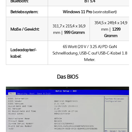
Bluetooth:
BT 5.4
Betriebssystem:
Windows 11 Pro
(vorinstalliert)
354,5 x 249,4 x 14,9
311,7 x 215,4 x 16,9
Maße / Gewicht:
mm |
1299
mm |
999 Gramm
Gramm
65 Watt (20 V / 3.25 A) PD GaN
Ladeadapter/-
Schnellladung, USB-C auf USB-C-Kabel 1.8
kabel:
Meter.
Das BIOS