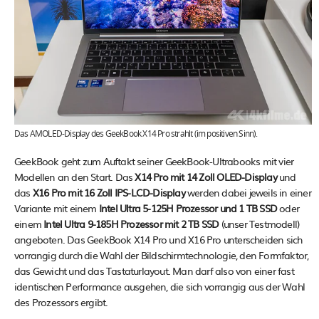
Das AMOLED-Display des GeekBook X14 Pro strahlt (im positiven Sinn).
GeekBook geht zum Auftakt seiner GeekBook-Ultrabooks mit vier
Modellen an den Start. Das
X14 Pro mit
14 Zoll OLED-Display
und
das
X16 Pro mit 16 Zoll IPS-LCD-Display
werden dabei jeweils in einer
Variante mit einem
Intel Ultra 5-125H Prozessor und 1 TB SSD
oder
einem
Intel Ultra 9-185H Prozessor mit 2 TB SSD
(unser Testmodell)
angeboten. Das GeekBook X14 Pro und X16 Pro unterscheiden sich
vorrangig durch die Wahl der Bildschirmtechnologie, den Formfaktor,
das Gewicht und das Tastaturlayout. Man darf also von einer fast
identischen Performance ausgehen, die sich vorrangig aus der Wahl
des Prozessors ergibt.