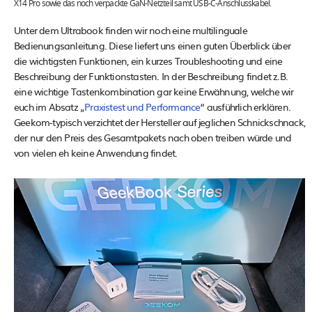
X14 Pro sowie das noch verpackte GaN-Netzteil samt USB-C-Anschlusskabel.
Unter dem Ultrabook finden wir noch eine multilinguale
Bedienungsanleitung. Diese liefert uns einen guten Überblick über
die wichtigsten Funktionen, ein kurzes Troubleshooting und eine
Beschreibung der Funktionstasten. In der Beschreibung findet z.B.
eine wichtige Tastenkombination gar keine Erwähnung, welche wir
euch im Absatz „
Praxistest und Performance
“ ausführlich erklären.
Geekom-typisch verzichtet der Hersteller auf jeglichen Schnickschnack,
der nur den Preis des Gesamtpakets nach oben treiben würde und
von vielen eh keine Anwendung findet.