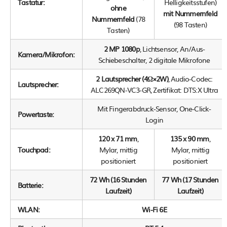
Tastatur:
Helligkeitsstufen)
ohne
mit Nummernfeld
Nummernfeld
(78
(98 Tasten)
Tasten)
2 MP 1080p
, Lichtsensor, An/Aus-
Kamera/Mikrofon:
Schiebeschalter, 2 digitale Mikrofone
2 Lautsprecher (4Ω×2W)
, Audio-Codec:
Lautsprecher:
ALC269QN-VC3-GR, Zertifikat: DTS:X Ultra
Mit Fingerabdruck-Sensor, One-Click-
Powertaste:
Login
120 x 71 mm
,
135 x 90 mm
,
Touchpad:
Mylar, mittig
Mylar, mittig
positioniert
positioniert
72 Wh (16 Stunden
77 Wh (17 Stunden
Batterie:
Laufzeit)
Laufzeit)
WLAN:
Wi-Fi 6E