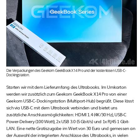
Die Verpackungen des Geekom GeekBook X14 Pro und der kostenlosen USB-C-
Dockingstation.
Starten wir mit dem Lieferumfang des Ultrabooks. Im Umkarton
werden wir zusätzlich zum Geekom GeekBook X14 Pro von einer
Geekom USB-C-Dockingstation (Multiport-Hub) begrüßt. Diese lässt
sich via USB-C mit dem Ultrabook verbinden und bietet uns
zusätzliche Anschlussmöglichkeiten: HDMI 1.4 (4K/30 Hz), USB-C
Power-Delivery (100 Watt), 2x USB 3.0 (5 Gbit/s) und 1x RJ45 1 Gbit-
LAN. Eine nette Gratiszugabe im Wert von 30 Euro und gemessen an
der Auswahl der integrierten Anschlüsse des Ultrabooks, in vielen