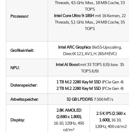
Threads, 4,5 GHz Max., 18 MB Cache, 33
TOPS
Intel Core Ultra 9-185H
mit 16 Kernen, 22
Prozessor:
Threads, 5,1 GHz Max., 24 MB Cache, 35
TOPS
Intel ARC Graphics
(XeSS-Upscaling,
Grafikeinheit:
DirectX 121, AV1, H.265/HEVC)
Intel AI Boost
mit 33 TOPS (U5) bzw. 35
NPU:
TOPS (U9)
1 TB M.2 2280 Key M SSD
(PCIe Gen 4)
Datenspeicher:
2 TB M.2 2280 Key M SSD
(PCIe Gen 4)
Arbeitsspeicher:
32 GB LPDDR5
7.500 MT/s
2.8K AMOLED
2.5 K IPS (2.560 x
(2.880 x 1.800),
Display:
1.600),
16:10,
16:10, 120Hz, 450
120Hz, 400 cd/m2
cd/m²