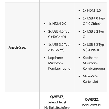
1x HDMI 2.0
1x USB 4.0 Typ-
1x HDMI 2.0
C (40 Gbit/s)
2x USB 4.0 Typ-
1x USB 3.2 Typ-
C (40 Gbit/s)
C
1x USB 3.2 Typ-
2x USB 3.2 Typ-
Anschlüsse:
A (5 Gbit/s)
A (5 Gbit/s)
Kopfhörer-
Kopfhörer-
Mikrofon-
Mikrofon-
Kombieingang
Kombieingang
Micro-SD-
Kartenslot
QWERTZ
,
QWERTZ
,
beleuchtet (4
beleuchtet (4
Helligkeitsstufen)