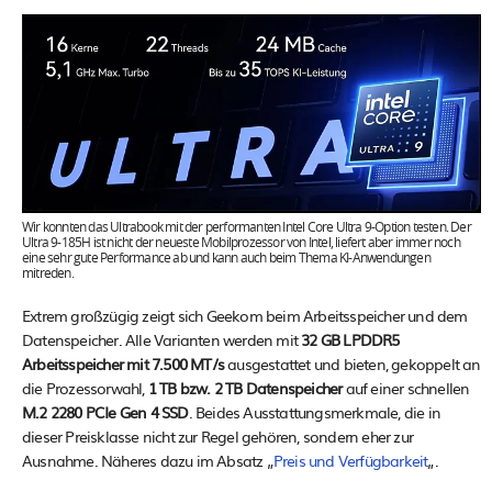
Wir konnten das Ultrabook mit der performanten Intel Core Ultra 9-Option testen. Der
Ultra 9-185H ist nicht der neueste Mobilprozessor von Intel, liefert aber immer noch
eine sehr gute Performance ab und kann auch beim Thema KI-Anwendungen
mitreden.
Extrem großzügig zeigt sich Geekom beim Arbeitsspeicher und dem
Datenspeicher. Alle Varianten werden mit
32 GB LPDDR5
Arbeitsspeicher mit 7.500 MT/s
ausgestattet und bieten, gekoppelt an
die Prozessorwahl,
1 TB bzw. 2 TB Datenspeicher
auf einer schnellen
M.2 2280 PCIe Gen 4 SSD
. Beides Ausstattungsmerkmale, die in
dieser Preisklasse nicht zur Regel gehören, sondern eher zur
Ausnahme. Näheres dazu im Absatz „
Preis und Verfügbarkeit
„.