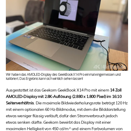
Wir haben das AMOLED-Display des GeekBook X14 Pro einmal eingemessen und
kalibriert. Das Ergebnis kann sich wirklich sehen lassen!
Ausgestattet ist das Geekom GeekBook X14 Pro mit einem
14 Zoll
AMOLED-Display mit 2.8K-Auflösung (2.880 x 1.800 Pixel) im 16:10
Seitenverhältnis
. Die maximale Bildwiederholungsrate beträgt 120 Hz
mit einem optionalen 60 Hz-Bildmodus, mit dem die Bilddarstellung
etwas weniger flüssig verläuft, dafür den Stromverbrauch jedoch
etwas senken dürfte. Geekom bewirbt das Display mit einer
maximalen Helligkeit von 450 cd/m² und einem Farbvolumen von