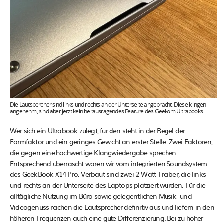
Die Lautspercher sind links und rechts an der Unterseite angebracht. Diese klingen
angenehm, sind aber jetzt kein herausragendes Feature des Geekom Ultrabooks.
Wer sich ein Ultrabook zulegt, für den steht in der Regel der
Formfaktor und ein geringes Gewicht an erster Stelle. Zwei Faktoren,
die gegen eine hochwertige Klangwiedergabe sprechen.
Entsprechend überrascht waren wir vom integrierten Soundsystem
des GeekBook X14 Pro. Verbaut sind zwei 2-Watt-Treiber, die links
und rechts an der Unterseite des Laptops platziert wurden. Für die
alltägliche Nutzung im Büro sowie gelegentlichen Musik- und
Videogenuss reichen die Lautsprecher definitiv aus und liefern in den
höheren Frequenzen auch eine gute Differenzierung. Bei zu hoher