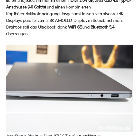
liefert uns jedoch immerhin einen
HDMI 2.0-Port
, zwei
USB 4.0 Typ-C-
Anschlüsse (40 Gbit/s)
und einen kombinierten
Kopfhörer-/Mikrofoneingang. Insgesamt lassen sich also vier 4K-
Displays parallel zum 2.8K AMOLED-Display in Betrieb nehmen.
Drahtlos soll das Ultrabook dank
WiFi 6E
und
Bluetooth 5.4
überzeugen.