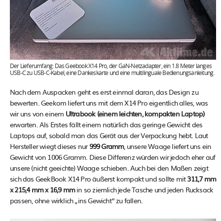
Der Lieferumfang: Das Geebook X14 Pro, der GaN-Netzadapter, ein 1.8 Meter langes
USB-C zu USB-C-Kabel, eine Dankeskarte und eine multilinguale Bedienungsanleitung.
Nach dem Auspacken geht es erst einmal daran, das Design zu
bewerten. Geekom liefert uns mit dem X14 Pro eigentlich alles, was
wir uns von einem
Ultrabook (einem leichten, kompakten Laptop)
erwarten. Als Erstes fällt einem natürlich das geringe Gewicht des
Laptops auf, sobald man das Gerät aus der Verpackung hebt. Laut
Hersteller wiegt dieses nur
999 Gramm
, unsere Waage liefert uns ein
Gewicht von 1006 Gramm. Diese Differenz würden wir jedoch eher auf
unsere (nicht geeichte) Waage schieben. Auch bei den Maßen zeigt
sich das GeekBook X14 Pro äußerst kompakt und sollte mit
311,7 mm
x 215,4 mm x 16,9 mm
in so ziemlich jede Tasche und jeden Rucksack
passen, ohne wirklich „ins Gewicht“ zu fallen.