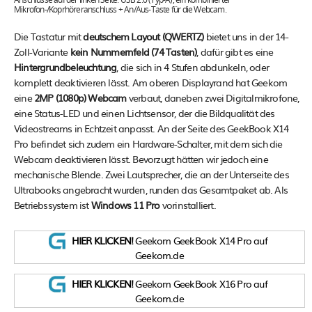
Anschlüsse auf der linken Seite: USB 2.0 (Typ-A), ein kombinierter
Mikrofon-/Koprhöreranschluss + An/Aus-Taste für die Webcam.
Die Tastatur mit
deutschem Layout (QWERTZ)
bietet uns in der 14-
Zoll-Variante
kein Nummernfeld (74 Tasten)
, dafür gibt es eine
Hintergrundbeleuchtung
, die sich in 4 Stufen abdunkeln, oder
komplett deaktivieren lässt. Am oberen Displayrand hat Geekom
eine
2MP (1080p) Webcam
verbaut, daneben zwei Digitalmikrofone,
eine Status-LED und einen Lichtsensor, der die Bildqualität des
Videostreams in Echtzeit anpasst. An der Seite des GeekBook X14
Pro befindet sich zudem ein Hardware-Schalter, mit dem sich die
Webcam deaktivieren lässt. Bevorzugt hätten wir jedoch eine
mechanische Blende. Zwei Lautsprecher, die an der Unterseite des
Ultrabooks angebracht wurden, runden das Gesamtpaket ab. Als
Betriebssystem ist
Windows 11 Pro
vorinstalliert.
HIER KLICKEN!
Geekom GeekBook X14 Pro auf
Geekom.de
HIER KLICKEN!
Geekom GeekBook X16 Pro auf
Geekom.de