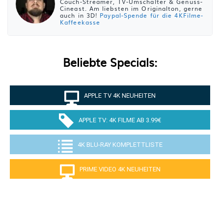
Couch-Streamer, TV-Umschalter & Genuss-
Cineast. Am liebsten im Originalton, gerne
auch in 3D!
Paypal-Spende für die 4KFilme-
Kaffeekasse
Beliebte Specials:
APPLE TV 4K NEUHEITEN
APPLE TV: 4K FILME AB 3.99€
4K BLU-RAY KOMPLETTLISTE
PRIME VIDEO 4K NEUHEITEN