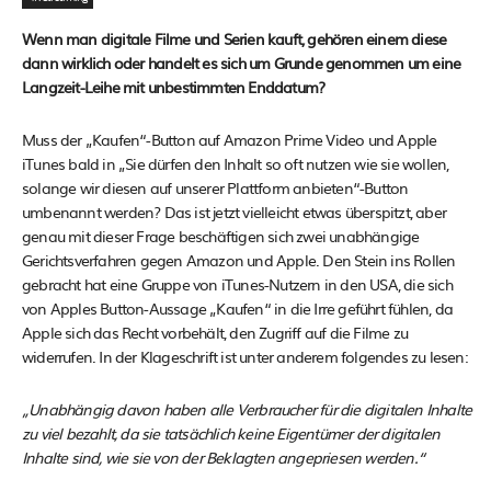
Wenn man digitale Filme und Serien kauft, gehören einem diese
dann wirklich oder handelt es sich um Grunde genommen um eine
Langzeit-Leihe mit unbestimmten Enddatum?
Muss der „Kaufen“-Button auf Amazon Prime Video und Apple
iTunes bald in „Sie dürfen den Inhalt so oft nutzen wie sie wollen,
solange wir diesen auf unserer Plattform anbieten“-Button
umbenannt werden? Das ist jetzt vielleicht etwas überspitzt, aber
genau mit dieser Frage beschäftigen sich zwei unabhängige
Gerichtsverfahren gegen Amazon und Apple. Den Stein ins Rollen
gebracht hat eine Gruppe von iTunes-Nutzern in den USA, die sich
von Apples Button-Aussage „Kaufen“ in die Irre geführt fühlen, da
Apple sich das Recht vorbehält, den Zugriff auf die Filme zu
widerrufen. In der Klageschrift ist unter anderem folgendes zu lesen:
„Unabhängig davon haben alle Verbraucher für die digitalen Inhalte
zu viel bezahlt, da sie tatsächlich keine Eigentümer der digitalen
Inhalte sind, wie sie von der Beklagten angepriesen werden.“