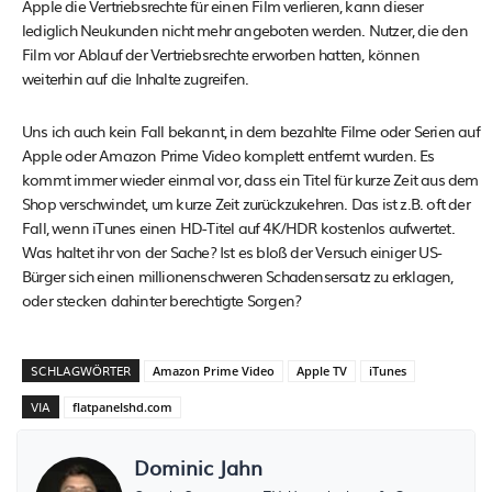
Apple die Vertriebsrechte für einen Film verlieren, kann dieser
lediglich Neukunden nicht mehr angeboten werden. Nutzer, die den
Film vor Ablauf der Vertriebsrechte erworben hatten, können
weiterhin auf die Inhalte zugreifen.
Uns ich auch kein Fall bekannt, in dem bezahlte Filme oder Serien auf
Apple oder Amazon Prime Video komplett entfernt wurden. Es
kommt immer wieder einmal vor, dass ein Titel für kurze Zeit aus dem
Shop verschwindet, um kurze Zeit zurückzukehren. Das ist z.B. oft der
Fall, wenn iTunes einen HD-Titel auf 4K/HDR kostenlos aufwertet.
Was haltet ihr von der Sache? Ist es bloß der Versuch einiger US-
Bürger sich einen millionenschweren Schadensersatz zu erklagen,
oder stecken dahinter berechtigte Sorgen?
SCHLAGWÖRTER
Amazon Prime Video
Apple TV
iTunes
VIA
flatpanelshd.com
Dominic Jahn