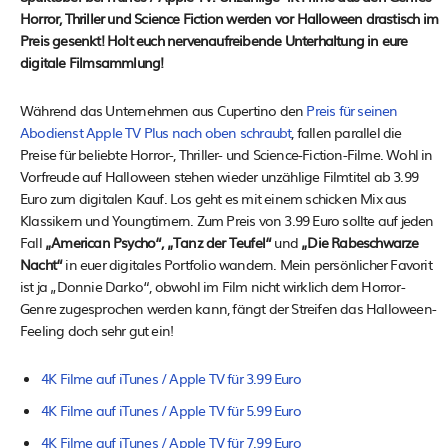
Horror, Thriller und Science Fiction werden vor Halloween drastisch im
Preis gesenkt! Holt euch nervenaufreibende Unterhaltung in eure
digitale Filmsammlung!
Während das Unternehmen aus Cupertino den
Preis für seinen
Abodienst Apple TV Plus nach oben schraubt
, fallen parallel die
Preise für beliebte Horror-, Thriller- und Science-Fiction-Filme. Wohl in
Vorfreude auf Halloween stehen wieder unzählige Filmtitel ab 3.99
Euro zum digitalen Kauf. Los geht es mit einem schicken Mix aus
Klassikern und Youngtimern. Zum Preis von 3.99 Euro sollte auf jeden
Fall
„American Psycho“, „Tanz der Teufel“
und
„Die Rabeschwarze
Nacht“
in euer digitales Portfolio wandern. Mein persönlicher Favorit
ist ja „Donnie Darko“, obwohl im Film nicht wirklich dem Horror-
Genre zugesprochen werden kann, fängt der Streifen das Halloween-
Feeling doch sehr gut ein!
4K Filme auf iTunes / Apple TV für 3.99 Euro
4K Filme auf iTunes / Apple TV für 5.99 Euro
4K Filme auf iTunes / Apple TV für 7.99 Euro