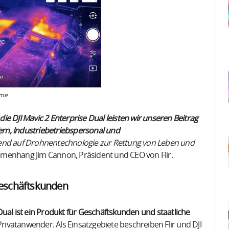
hme
e DJI Mavic 2 Enterprise Dual leisten wir unseren Beitrag
rn, Industriebetriebspersonal und
mend auf Drohnentechnologie zur Rettung von Leben und
ammenhang Jim Cannon, Präsident und CEO von Flir.
 Geschäftskunden
 Dual ist ein Produkt für Geschäftskunden und staatliche
Privatanwender. Als Einsatzgebiete beschreiben Flir und DJI