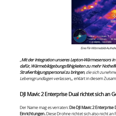
Eine Flir-Wärmebild-Aufna
„
Mit der Integration unseres Lepton-Wärmesensors in di
dafür, Wärmebildgebungsfähigkeiten zu mehr Nothelfe
Strafverfolgungspersonal zu bringen
, die sich zuneh
Lebensgrundlagen verlassen
„, erklärt in diesem Zus
DJI Mavic 2 Enterprise Dual richtet sich an
Der Name mag es verraten:
Die DJI Mavic 2 Enterprise
Einrichtungen.
Diese Drohne richtet sich also nicht an 