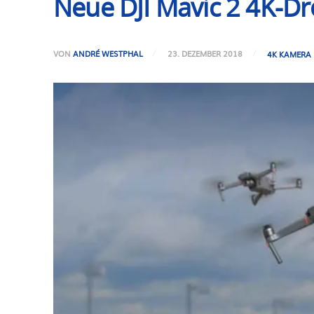
Neue DJI Mavic 2 4K-D
VON
ANDRÉ WESTPHAL
23. DEZEMBER 2018
4K KAMERA