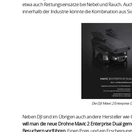
etwa auch Rettungseinsätze bei Nebel und Rauch. Auch
innerhalb der Industrie könnte die Kombination aus Si
Die DJI Mavic 2 Enterprise 
Neben DJI sind im Übrigen auch andere Hersteller wie 
will man die neue Drohne Mavic 2 Enterprise Dual gem
Besuchern vorführen.
Einen Preis und ein Erscheinung