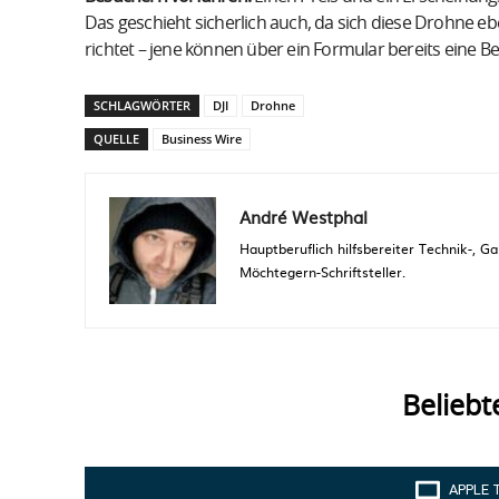
Das geschieht sicherlich auch, da sich diese Drohne
richtet – jene können über ein Formular bereits eine B
SCHLAGWÖRTER
DJI
Drohne
QUELLE
Business Wire
André Westphal
Hauptberuflich hilfsbereiter Technik-,
Möchtegern-Schriftsteller.
Beliebt
APPLE 