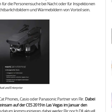
 für die Personensuche bei Nacht oder für Inspektionen
chtbarlichtbildern und Wärmebildern von Vorteil sein.
Dual und Enterprise
Cat Phones, Casio oder Panasonic Partner von Flir.
Dabei
einsam auf der CES 2019 in Las Vegas im Januar den
sdatum kommunizieren dabei weder Flir noch DJI aktuell.