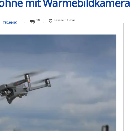
rohne mit Wärmebildkamera v
10
Lesezeit
1
min.
TECHNIK