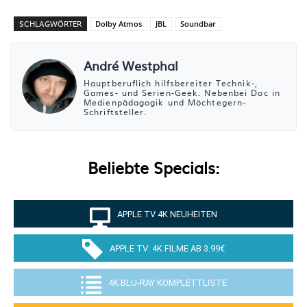
SCHLAGWÖRTER
Dolby Atmos
JBL
Soundbar
André Westphal
Hauptberuflich hilfsbereiter Technik-,
Games- und Serien-Geek. Nebenbei Doc in
Medienpädagogik und Möchtegern-
Schriftsteller.
Beliebte Specials:
APPLE TV 4K NEUHEITEN
APPLE TV: 4K FILME AB 3.99€
4K BLU-RAY KOMPLETTLISTE