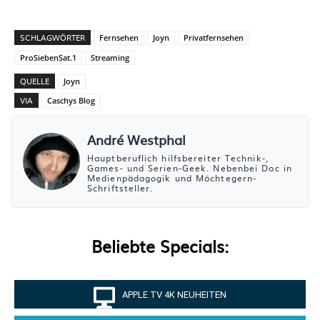
SCHLAGWÖRTER
Fernsehen
Joyn
Privatfernsehen
ProSiebenSat.1
Streaming
QUELLE
Joyn
VIA
Caschys Blog
André Westphal
Hauptberuflich hilfsbereiter Technik-,
Games- und Serien-Geek. Nebenbei Doc in
Medienpädagogik und Möchtegern-
Schriftsteller.
Beliebte Specials:
APPLE TV 4K NEUHEITEN