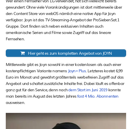
Wer einen Fernseher von LG verwendet, hat sich vielleicht bereits
gewundert: Ohne viele Vorankündigungen ist dort mittlerweile über
den Content Store von webOS nämlich eine native App für Joyn
verfügbar. Joyn ist das TV-Streaming-Angebot der ProSiebenSat.1
Gruppe. Dort finden sich neben exklusiven Inhalten auch
amerikanische Serien und Filme sowie Zugriff auf das lineare
Fernsehen.
Hier geht es zum kompletten Angebot von JOYN
Mittlerweile gibt es Joyn sowohl in einer kostenlosen als auch einer
kostenpflichtigen Variante namens
Joyn+ Plus
. Letzteres kostet 6,99
Euro im Monat und gewährt größtenteils werbefreien Zugriff auf das
Angebot und schaltet zusätzliche Inhalte frei. Dabei läuft es offenbar
ganz gut für den Service, denn nach
dem Start im Juni 2019
konnte
man bereits im August des letzten Jahres
fast 4 Mio. Abonnenten
ausweisen.