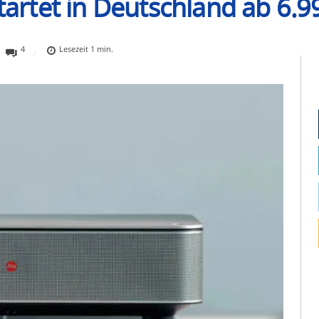
startet in Deutschland ab 6.
4
Lesezeit
1
min.