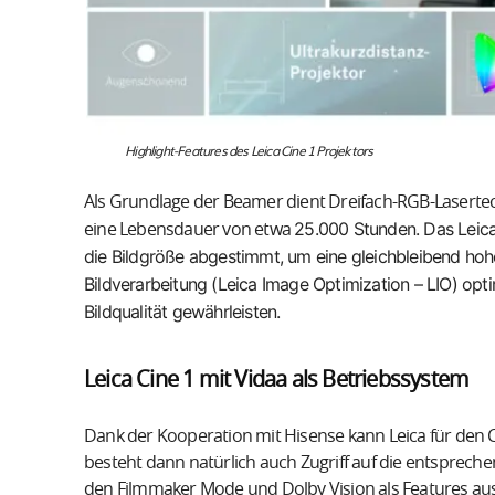
Highlight-Features des Leica Cine 1 Projektors
Als Grundlage der Beamer dient Dreifach-RGB-Lasertech
25.000 Stunden. Das Leica
eine Lebensdauer von etwa
die Bildgröße abgestimmt, um eine gleichbleibend hoh
Bildverarbeitung (Leica Image Optimization – LIO) opt
Bildqualität gewährleisten.
Leica Cine 1 mit Vidaa als Betriebssystem
Dank der Kooperation mit Hisense kann Leica für den
besteht dann natürlich auch Zugriff auf die entsprech
den Filmmaker Mode und Dolby Vision als Features au