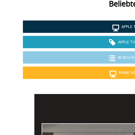
Beliebt
APPLE 
APPLE TV
4K BLU-R
PRIME V