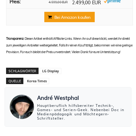
2.499,00 EUR
4.599,00 EUR
Bei Amazon kaufen
Transparenz:
Dieser Artikel enthält Affiliate-Links. Wenn ihr auf diese klickt, werdet ihr direkt
zum jeweiligen Anbieter weitergeleitet. Falls ihr einen Kauf tätigt, bekommen wir eine geringe
Provision. Für euch bleibt der Preis unverändert. Vielen Dank für eure Unterstützung!
SCHLAGWÖRTER
LG Display
QUELLE
Korea Times
André Westphal
Hauptberuflich hilfsbereiter Technik-,
Games- und Serien-Geek. Nebenbei Doc in
Medienpädagogik und Möchtegern-
Schriftsteller.