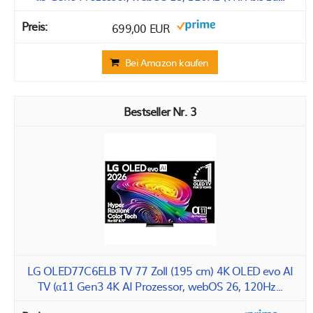
699,00 EUR
Bei Amazon kaufen
3
LG OLED77C6ELB TV 77 Zoll (195 cm) 4K OLED evo AI
TV (α11 Gen3 4K AI Prozessor, webOS 26, 120Hz...