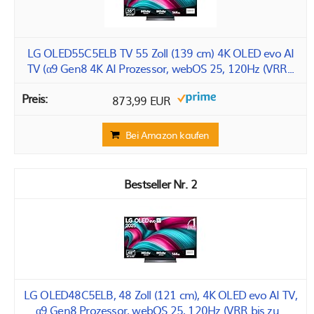
LG OLED55C5ELB TV 55 Zoll (139 cm) 4K OLED evo AI
TV (α9 Gen8 4K AI Prozessor, webOS 25, 120Hz (VRR...
873,99 EUR
Bei Amazon kaufen
2
LG OLED48C5ELB, 48 Zoll (121 cm), 4K OLED evo AI TV,
α9 Gen8 Prozessor, webOS 25, 120Hz (VRR bis zu...