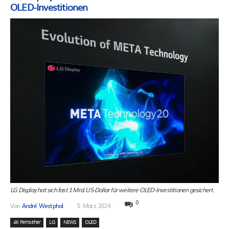
OLED-Investitionen
LG Display hat sich fast 1 Mrd. US-Dollar für weitere OLED-Investitionen gesichert.
0
Von
André Westphal
5. März 2024
4K Fernseher
LG
NEWS
OLED