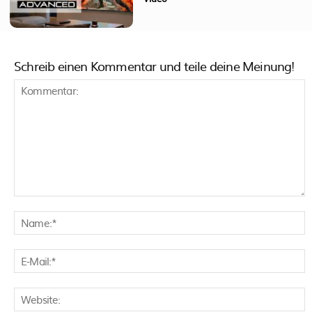
Schreib einen Kommentar und teile deine Meinung!
Kommentar:
N
E
M
W