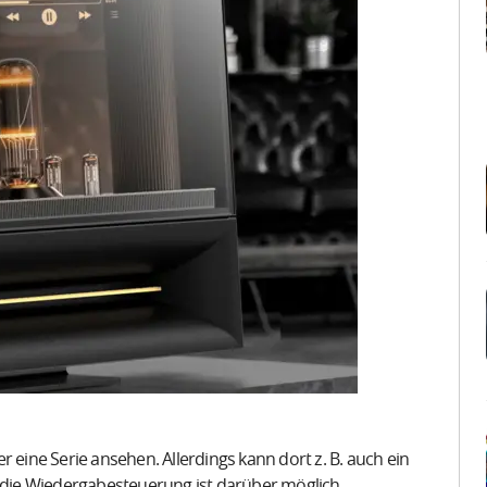
 eine Serie ansehen. Allerdings kann dort z. B. auch ein
die Wiedergabesteuerung ist darüber möglich.