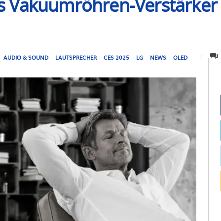
s Vakuumröhren-Verstärker
AUDIO & SOUND
LAUTSPRECHER
CES 2025
LG
NEWS
OLED