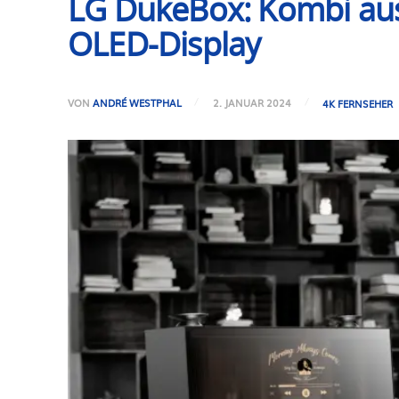
LG DukeBox: Kombi au
OLED-Display
VON
ANDRÉ WESTPHAL
2. JANUAR 2024
4K FERNSEHER