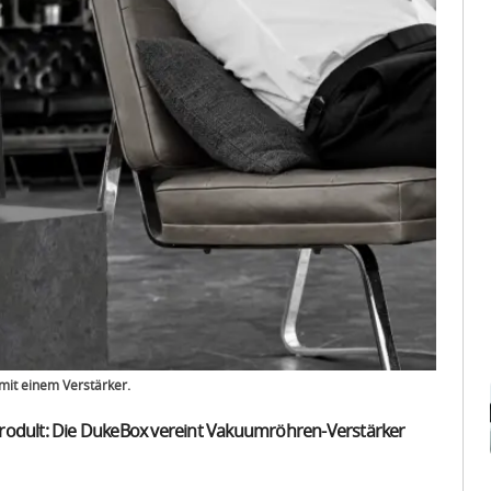
mit einem Verstärker.
Prodult: Die DukeBox vereint Vakuumröhren-Verstärker