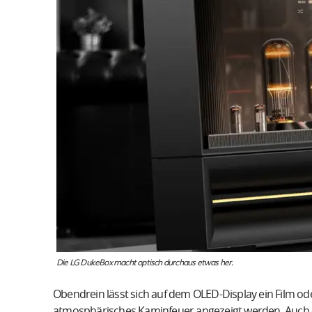
Die LG DukeBox macht optisch durchaus etwas her.
Obendrein lässt sich auf dem OLED-Display ein Film oder
atmosphärisches Kaminfeuer angezeigt werden. Auch 