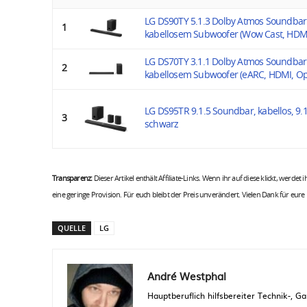
LG DS90TY 5.1.3 Dolby Atmos Soundbar
1
kabellosem Subwoofer (Wow Cast, HDMI,
LG DS70TY 3.1.1 Dolby Atmos Soundbar
2
kabellosem Subwoofer (eARC, HDMI, Opt
LG DS95TR 9.1.5 Soundbar, kabellos, 9.1
3
schwarz
Transparenz:
Dieser Artikel enthält Affiliate-Links. Wenn ihr auf diese klickt, werdet
eine geringe Provision. Für euch bleibt der Preis unverändert. Vielen Dank für eure
QUELLE
LG
André Westphal
Hauptberuflich hilfsbereiter Technik-,