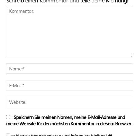
Schreib einen Kommentar und teile deine Meinung!
Kommentar:
N
E
M
W
Speichern Sie meinen Namen, meine E-Mail-Adresse und
meine Website für den nächsten Kommentar in diesem Browser.
✉ Newsletter abonnieren und informiert bleiben! ♥