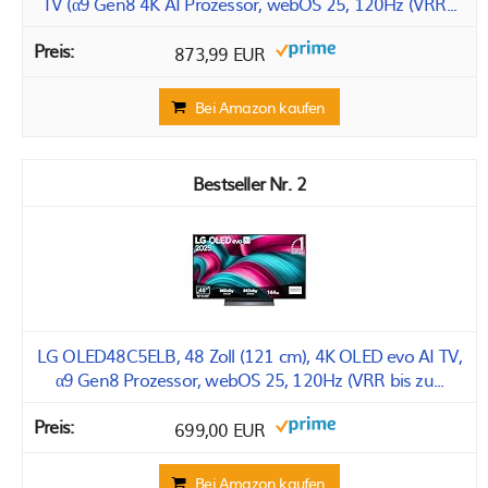
TV (α9 Gen8 4K AI Prozessor, webOS 25, 120Hz (VRR...
873,99 EUR
Bei Amazon kaufen
2
LG OLED48C5ELB, 48 Zoll (121 cm), 4K OLED evo AI TV,
α9 Gen8 Prozessor, webOS 25, 120Hz (VRR bis zu...
699,00 EUR
Bei Amazon kaufen