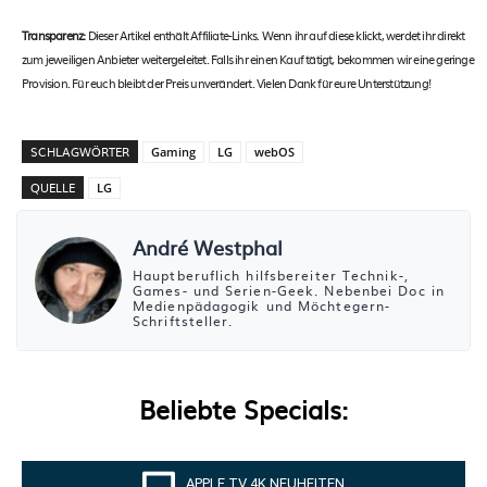
Transparenz:
Dieser Artikel enthält Affiliate-Links. Wenn ihr auf diese klickt, werdet ihr direkt
zum jeweiligen Anbieter weitergeleitet. Falls ihr einen Kauf tätigt, bekommen wir eine geringe
Provision. Für euch bleibt der Preis unverändert. Vielen Dank für eure Unterstützung!
SCHLAGWÖRTER
Gaming
LG
webOS
QUELLE
LG
André Westphal
Hauptberuflich hilfsbereiter Technik-,
Games- und Serien-Geek. Nebenbei Doc in
Medienpädagogik und Möchtegern-
Schriftsteller.
Beliebte Specials:
APPLE TV 4K NEUHEITEN