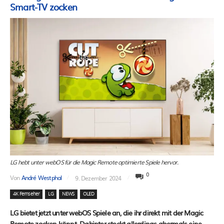
Smart-TV zocken
LG hebt unter webOS für die Magic Remote optimierte Spiele hervor.
0
Von
André Westphal
9. Dezember 2024
4K Fernseher
LG
NEWS
OLED
LG bietet jetzt unter webOS Spiele an, die ihr direkt mit der Magic
Remote zocken könnt. Dahinter steckt allerdings abermals eine