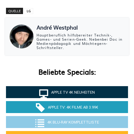
QUELLE
LG
André Westphal
Hauptberuflich hilfsbereiter Technik-,
Games- und Serien-Geek. Nebenbei Doc in
Medienpädagogik und Möchtegern-
Schriftsteller.
Beliebte Specials:
APPLE TV 4K NEUHEITEN
APPLE TV: 4K FILME AB 3.99€
4K BLU-RAY KOMPLETTLISTE