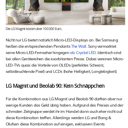
Die LG Magnit kosten über 100.000 Euro.
Nicht nur LG bietet natürlich Micro-LED-Displays an. Bei Samsung
heißen die entsprechenden Pendants
The Wall
. Sony vermarktet
seine Micro-LED-Fernseher hingegen
als Crystal LED
. Identisch sind
bei allen Gerätereihen die exorbitanten Preise. Dabei vereinen Micro-
LED-TVs quasi die Vorteile von OLEDs (perfektes Schwarz,
selbstleuchtende Pixel) und LCDs (hohe Helligkeit, Langlebigkeit).
LG Magnit und Beolab 90: Kein Schnäppchen
Für die Kombination aus LG Magnit und Beolab 90 dürften aber nur
wenige Kunden das Geld übrig haben. Aufgrund des Preises und der
schmalen Zielgruppe werdet ihr im Handel dann auch eher nicht auf
diese Kombination treffen. Allerdings werden LG und Bang &
Olufsen diese Kombination auf einigen, exklusiven Events