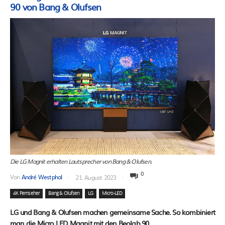
90 von Bang & Olufsen
Die LG Magnit erhalten Lautsprecher von Bang & Olufsen.
0
Von
André Westphal
21. August 2023
4K Fernseher
Bang & Olufsen
LG
Micro-LED
LG und Bang & Olufsen machen gemeinsame Sache. So kombiniert
man die Micro LED Magnit mit den Beolab 90.