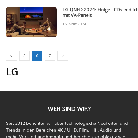
LG QNED 2024: Einige LCDs endlic
mit VA-Panels
15. März 2024
5
6
7
LG
WER SIND WIR?
Seit 2012 berichten wir über technologische Neuheiten und
Trends in den Bereichen 4K / UHD, Film, Hifi, Audio und
mehr. Wir sind unabhängig und berichten so objektiv wie