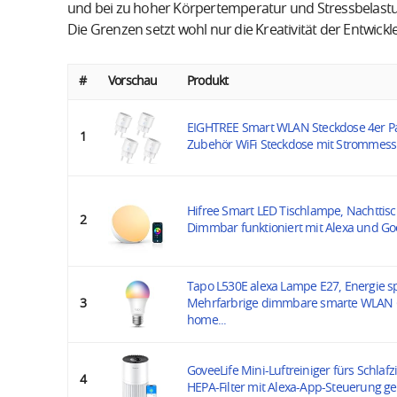
und bei zu hoher Körpertemperatur und Stressbelastu
Die Grenzen setzt wohl nur die Kreativität der Entwickle
#
Vorschau
Produkt
EIGHTREE Smart WLAN Steckdose 4er Pa
1
Zubehör WiFi Steckdose mit Strommess
Hifree Smart LED Tischlampe, Nachtti
2
Dimmbar funktioniert mit Alexa und Goo
Tapo L530E alexa Lampe E27, Energie s
3
Mehrfarbrige dimmbare smarte WLAN 
home...
GoveeLife Mini-Luftreiniger fürs Schlafzi
4
HEPA-Filter mit Alexa-App-Steuerung ge