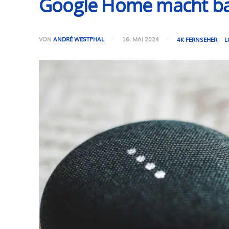
Google Home macht ba
VON
ANDRÉ WESTPHAL
16. MAI 2024
4K FERNSEHER
L