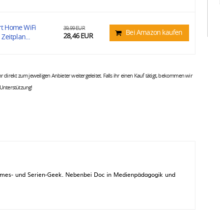
t Home WiFi
39,99 EUR
Bei Amazon kaufen
28,46 EUR
eitplan...
 ihr direkt zum jeweiligen Anbieter weitergeleitet. Falls ihr einen Kauf tätigt, bekommen wir
 Unterstützung!
 Games- und Serien-Geek. Nebenbei Doc in Medienpädagogik und