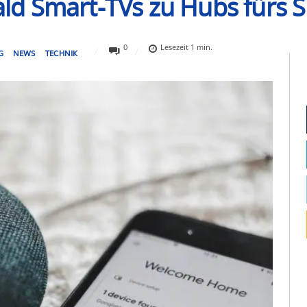
ld Smart-TVs zu Hubs fürs
0
Lesezeit
1
min.
G
NEWS
TECHNIK