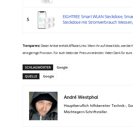
EIGHTREE Smart WLAN Steckdose, Smar
5
Steckdose mit Stromverbrauch Messen, Z
Transparenz:
Dieser Artikel enthält Affiliate-Links. Wenn ihr auf diese klickt, werdet
eine geringe Provision. Für euch bleibt der Preis unverändert. Vielen Dank für eure
SCHLAGWÖRTER
Google
QUELLE
Google
André Westphal
Hauptberuflich hilfsbereiter Technik-,
Möchtegern-Schriftsteller.