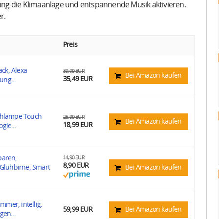
ng die Klimaanlage und entspannende Musik aktivieren.
r.
Preis
ck, Alexa
39,99 EUR
Bei Amazon kaufen
35,49 EUR
ung...
schlampe Touch
25,99 EUR
Bei Amazon kaufen
18,99 EUR
gle...
paren,
14,90 EUR
8,90 EUR
Glühbirne, Smart
Bei Amazon kaufen
mmer, intellig.
59,99 EUR
Bei Amazon kaufen
gen...