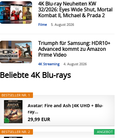
4K Blu-ray Neuheiten KW
32/2026: Eyes Wide Shut, Mortal
Kombat II, Michael & Prada 2
Filme
5. August 2026
Triumph für Samsung: HDR10+
Advanced kommt zu Amazon
Prime Video
4K Streaming
4. August 2026
Beliebte 4K Blu-rays
BESTSELLER NR. 1
Avatar: Fire and Ash [4K UHD + Blu-
ray...
29,99 EUR
BESTSELLER NR. 2
ANGEBOT