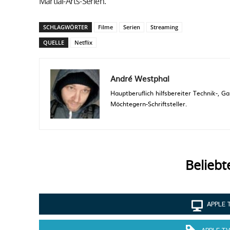
Martial-Arts-Serien.
SCHLAGWÖRTER
Filme
Serien
Streaming
QUELLE
Netflix
André Westphal
Hauptberuflich hilfsbereiter Technik-,
Möchtegern-Schriftsteller.
Beliebt
APPLE 