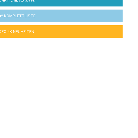
: 4K FILME AB 3.99€
AY KOMPLETTLISTE
IDEO 4K NEUHEITEN