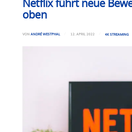
Netflix führt neue Bew
oben
VON
ANDRÉ WESTPHAL
12. APRIL 2022
4K STREAMING