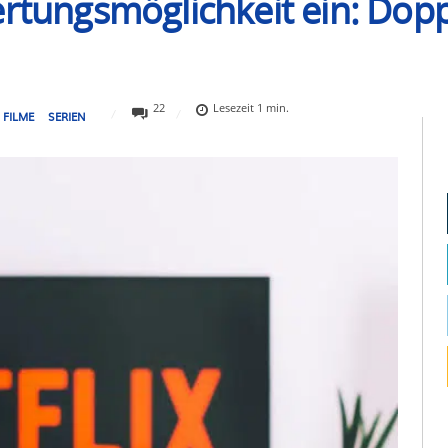
ertungsmöglichkeit ein: Do
22
Lesezeit
1
min.
FILME
SERIEN