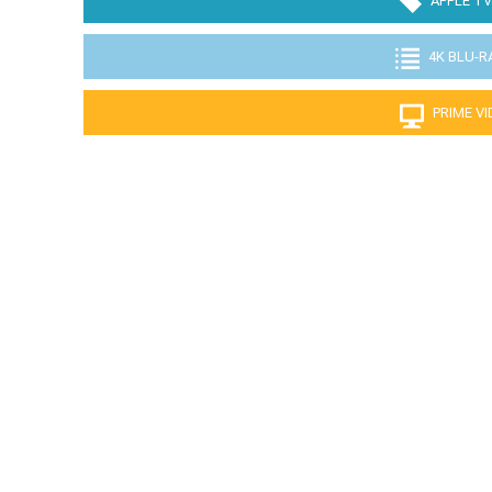
APPLE TV
4K BLU-R
PRIME V