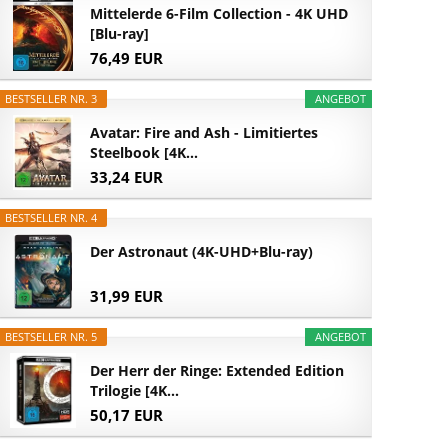
Mittelerde 6-Film Collection - 4K UHD
[Blu-ray]
76,49 EUR
BESTSELLER NR. 3
ANGEBOT
Avatar: Fire and Ash - Limitiertes
Steelbook [4K...
33,24 EUR
BESTSELLER NR. 4
Der Astronaut (4K-UHD+Blu-ray)
31,99 EUR
BESTSELLER NR. 5
ANGEBOT
Der Herr der Ringe: Extended Edition
Trilogie [4K...
50,17 EUR