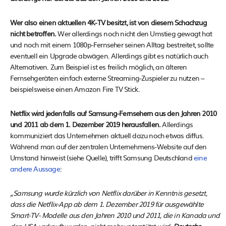
Wer also einen aktuellen 4K-TV besitzt, ist von diesem Schachzug
nicht betroffen.
Wer allerdings noch nicht den Umstieg gewagt hat
und noch mit einem 1080p-Fernseher seinen Alltag bestreitet, sollte
eventuell ein Upgrade abwägen. Allerdings gibt es natürlich auch
Alternativen. Zum Beispiel ist es freilich möglich, an älteren
Fernsehgeräten einfach externe Streaming-Zuspieler zu nutzen –
beispielsweise einen Amazon Fire TV Stick.
Netflix wird jedenfalls auf Samsung-Fernsehern aus den Jahren 2010
und 2011 ab dem 1. Dezember 2019 herausfallen.
Allerdings
kommuniziert das Unternehmen aktuell dazu noch etwas diffus.
Während man auf der zentralen Unternehmens-Website auf den
Umstand hinweist (siehe Quelle), trifft Samsung Deutschland
eine
andere Aussage
:
„
Samsung wurde kürzlich von Netflix darüber in Kenntnis gesetzt,
dass die Netflix-App ab dem 1. Dezember 2019 für ausgewählte
Smart-TV- Modelle aus den Jahren 2010 und 2011, die in Kanada und
den USA verkauft wurden, nicht mehr unterstützt wird.
Deutsche