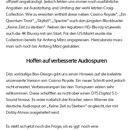
offiziell angekündigt. Jedoch fehlen uns immer noch ausführliche
Angaben zur Ausstattung und Umfang der wohl letzten Craig-
Collection. Wie zu erwarten enthält diese neben Casino Royale“, „Ein
Quantum Trost“, „Skyfall“, „Spectre“ auch den jüngsten Blockbuster
„Keine Zeit zu sterben“. Neben der regulären HD-Blu-ray ist jeweils
auch die 4K Blu-ray mit am Start. Für den US-Markt wurde die
Collection bereits für Anfang März angepriesen. Hierzulande muss
man sich noch bis Anfang März gedulden.
Hoffen auf verbesserte Audiospuren
Das vorläufige Box-Design gibt uns einen Hinweis auf die beliebte
unzensierte Version von Casino Royale. Ein neuer Schnitt wird jedoch
nicht erwartet. Verbesserungen bei den Tonspuren wären sehr
willkommen. Diese schafffen es nicht über einen DTS Digital 5.1-
Sound hinaus. Es wäre natürlich der Kracher, wenn Warner die
deutsche Audiospur an „Keine Zeit zu Sterben“ angleicht, der mit
Dolby Atmos ausgeliefert wird.
Es stellt sich jetzt noch die Frage, ob es ggf. noch eine