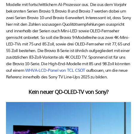
Modelle mit fortschrittlichem AI-Prozessor aus. Die aus dem Vorjahr
bekannten Serien Bravia 9, Bravia 8 und Bravia 7 werden dabei um
zwei Serien Bravia 10 und Bravia 6 erweitert. Interessant ist, dass Sony
hier mit den Zahlen sozusagen Qualitätsempfehlungen ausspricht
und innerhalb der Serien auch Mini-LED sowie OLED-Fernseher
gemischt anbietet. So soll die Bravia 9-Modellreihe aus zwei 4K-Mini-
LED-TVs mit 75 und 85 Zoll, sowie drei OLED-Fernseher mit 77, 65 und
55 Zoll bestehen. Die Bravia 8-Serie ist ähnlich aufgegliedert mit einer
zusätzlichen 83-Zoll-Variante als 4K OLED TV. Spannend ist für uns
die Bravia 10-Serie. Die High-End-Modelle mit 85 und 98 Zoll könnten
auf einem
WHVA-LCD-Panel von TCL CSOT
aufbauen, um die neue
Referenz innerhalb des Sony TV Line-Ups 2025 zu bilden.
Kein neuer QD-OLED-TV von Sony?