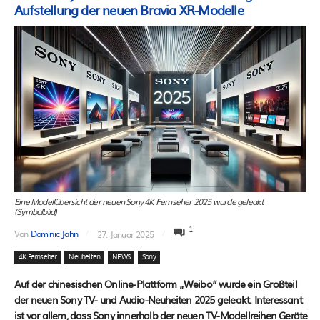
Aufstellung der neuen Bravia XR-Modelle
Eine Modellübersicht der neuen Sony 4K Fernseher 2025 wurde geleakt
(Symbolbild)
1
Von
Dominic Jahn
27. Januar 2025
4K Fernseher
Neuheiten
NEWS
Sony
Auf der chinesischen Online-Plattform „Weibo“ wurde ein Großteil
der neuen Sony TV- und Audio-Neuheiten 2025 geleakt. Interessant
ist vor allem, dass Sony innerhalb der neuen TV-Modellreihen Geräte