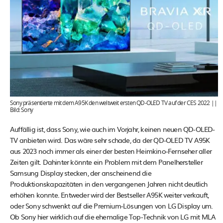
Sony präsentierte mit dem A95K den weltweit ersten QD-OLED TV auf der CES 2022 ||
Bild: Sony
Auffällig ist, dass Sony, wie auch im Vorjahr, keinen neuen QD-OLED-
TV anbieten wird. Das wäre sehr schade, da der QD-OLED TV A95K
aus 2023 noch immer als einer der besten Heimkino-Fernseher aller
Zeiten gilt. Dahinter könnte ein Problem mit dem Panelhersteller
Samsung Display stecken, der anscheinend die
Produktionskapazitäten in den vergangenen Jahren nicht deutlich
erhöhen konnte. Entweder wird der Bestseller A95K weiter verkauft,
oder Sony schwenkt auf die Premium-Lösungen von LG Display um.
Ob Sony hier wirklich auf die ehemalige Top-Technik von LG mit MLA