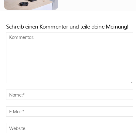
Schreib einen Kommentar und teile deine Meinung!
Kommentar:
N
E
M
W