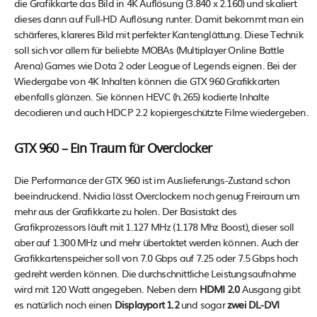
die Grafikkarte das Bild in 4K Auflösung (3.840 x 2.160) und skaliert
dieses dann auf Full-HD Auflösung runter. Damit bekommt man ein
schärferes, klareres Bild mit perfekter Kantenglättung. Diese Technik
soll sich vor allem für beliebte MOBAs (Multiplayer Online Battle
Arena) Games wie Dota 2 oder League of Legends eignen. Bei der
Wiedergabe von 4K Inhalten können die GTX 960 Grafikkarten
ebenfalls glänzen. Sie können HEVC (h.265) kodierte Inhalte
decodieren und auch HDCP 2.2 kopiergeschützte Filme wiedergeben.
GTX 960 – Ein Traum für Overclocker
Die Performance der GTX 960 ist im Auslieferungs-Zustand schon
beeindruckend. Nvidia lässt Overclockern noch genug Freiraum um
mehr aus der Grafikkarte zu holen. Der Basistakt des
Grafikprozessors läuft mit 1.127 MHz (1.178 Mhz Boost), dieser soll
aber auf 1.300 MHz und mehr übertaktet werden können. Auch der
Grafikkartenspeicher soll von 7.0 Gbps auf 7.25 oder 7.5 Gbps hoch
gedreht werden können. Die durchschnittliche Leistungsaufnahme
wird mit 120 Watt angegeben. Neben dem
HDMI 2.0
Ausgang gibt
es natürlich noch einen
Displayport 1.2
und sogar
zwei DL-DVI