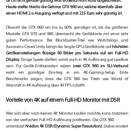
GPUs nicht gerade günstig, was sicherlich vom Kauf abgeschreckt.
Heute stellte Nvidia die Geforce GTX 960 vor, welche ebenfalls über
einen HDMI 2.o Ausgang verfügt und mit 215 Euro sehr günstig ist.
Obwohl die GTX 960 um bis zu 60% günstiger ist, als die größeren
Modelle GTX 970 und 980, überrascht die Grafikkarte mit einer sehr
guten Performance. Bei Blockbuster-Titel wie Watchdogs und
Assassins Creed Unity bringt die Single-GPU-Grafikkarte auf
höchsten
Grafikeinstellungen flüssige 60 Bilder pro Sekunde auf ein Full-HD
Display
. Einige Spiele dürften somit auch in 4K Auflösung gut spielbar
sein. Für Grafik-Enthusiasten wären
zwei GTX 960 im SLI-Verbund
wohl ein günstiger Einstieg in ein 4K-Gaming-Setup. Erste
Benchmarks zeigen, dass die GTX 960 bei Titeln wie World of
Warcraft in 4K Auflösung über 40 FPS schafft.
Vorteile von 4K auf einem Full-HD Monitor mit DSR
Wer sich aber noch keinen 4K Monitor kaufen möchte, kann trotzdem
von der vierfachen Full-HD Auflösung profitieren. Die GTX 960
unterstützt
Nvidias 4K DSR (Dynamic Super Resolution).
Dabei rendert