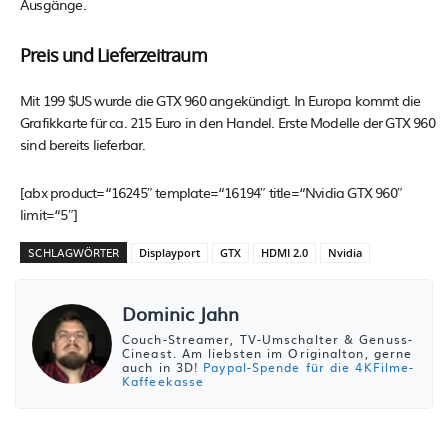
Ausgänge.
Preis und Lieferzeitraum
Mit 199 $US wurde die GTX 960 angekündigt. In Europa kommt die
Grafikkarte für ca. 215 Euro in den Handel. Erste Modelle der GTX 960
sind bereits lieferbar.
[abx product=“16245″ template=“16194″ title=“Nvidia GTX 960″
limit=“5″]
SCHLAGWÖRTER
Displayport
GTX
HDMI 2.0
Nvidia
Dominic Jahn
Couch-Streamer, TV-Umschalter & Genuss-
Cineast. Am liebsten im Originalton, gerne
auch in 3D!
Paypal-Spende für die 4KFilme-
Kaffeekasse