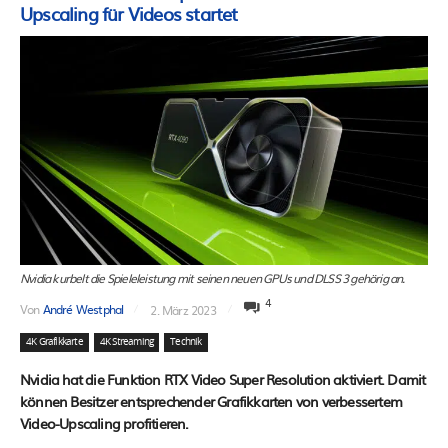
Upscaling für Videos startet
Nvidia kurbelt die Spieleleistung mit seinen neuen GPUs und DLSS 3 gehörig an.
4
Von
André Westphal
2. März 2023
4K Grafikkarte
4K Streaming
Technik
Nvidia hat die Funktion RTX Video Super Resolution aktiviert. Damit
können Besitzer entsprechender Grafikkarten von verbessertem
Video-Upscaling profitieren.