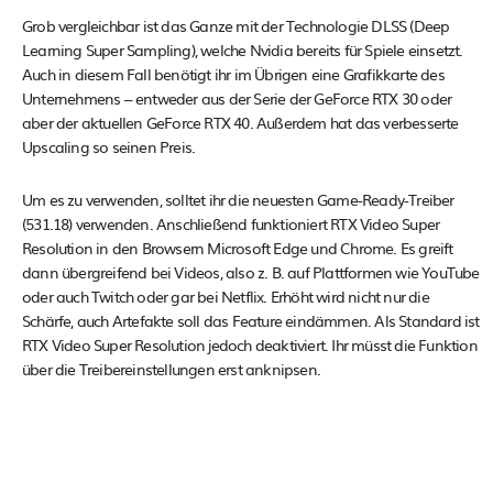
Grob vergleichbar ist das Ganze mit der Technologie DLSS (Deep
Learning Super Sampling), welche Nvidia bereits für Spiele einsetzt.
Auch in diesem Fall benötigt ihr im Übrigen eine Grafikkarte des
Unternehmens – entweder aus der Serie der GeForce RTX 30 oder
aber der aktuellen GeForce RTX 40. Außerdem hat das verbesserte
Upscaling so seinen Preis.
Um es zu verwenden, solltet ihr die neuesten Game-Ready-Treiber
(531.18) verwenden. Anschließend funktioniert RTX Video Super
Resolution in den Browsern Microsoft Edge und Chrome. Es greift
dann übergreifend bei Videos, also z. B. auf Plattformen wie YouTube
oder auch Twitch oder gar bei Netflix. Erhöht wird nicht nur die
Schärfe, auch Artefakte soll das Feature eindämmen. Als Standard ist
RTX Video Super Resolution jedoch deaktiviert. Ihr müsst die Funktion
über die Treibereinstellungen erst anknipsen.