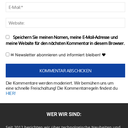
E
M
W
Speichern Sie meinen Namen, meine E-Mail-Adresse und
meine Website für den nächsten Kommentar in diesem Browser.
✉ Newsletter abonnieren und informiert bleiben! ♥
Die Kommentare werden moderiert. Wir bemühen uns um
eine schnelle Freischaltung! Die Kommentarregeln findest du
HIER!
WER WIR SIND:
Seit 2012 berichten wir über technologische Neuheiten und