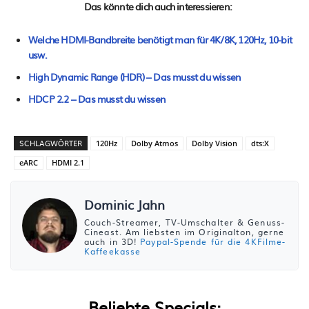
Das könnte dich auch interessieren:
Welche HDMI-Bandbreite benötigt man für 4K/8K, 120Hz, 10-bit
usw.
High Dynamic Range (HDR) – Das musst du wissen
HDCP 2.2 – Das musst du wissen
SCHLAGWÖRTER
120Hz
Dolby Atmos
Dolby Vision
dts:X
eARC
HDMI 2.1
Dominic Jahn
Couch-Streamer, TV-Umschalter & Genuss-
Cineast. Am liebsten im Originalton, gerne
auch in 3D!
Paypal-Spende für die 4KFilme-
Kaffeekasse
Beliebte Specials: