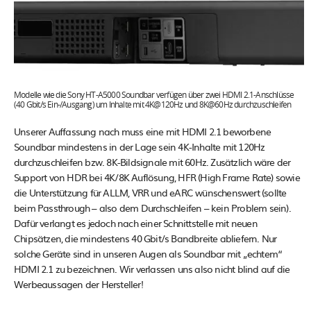
Modelle wie die Sony HT-A5000 Soundbar verfügen über zwei HDMI 2.1-Anschlüsse
(40 Gbit/s Ein-/Ausgang) um Inhalte mit 4K@120Hz und 8K@60Hz durchzuschleifen
Unserer Auffassung nach muss eine mit HDMI 2.1 beworbene
Soundbar mindestens in der Lage sein 4K-Inhalte mit 120Hz
durchzuschleifen bzw. 8K-Bildsignale mit 60Hz. Zusätzlich wäre der
Support von HDR bei 4K/8K Auflösung, HFR (High Frame Rate) sowie
die Unterstützung für ALLM, VRR und eARC wünschenswert (sollte
beim Passthrough – also dem Durchschleifen – kein Problem sein).
Dafür verlangt es jedoch nach einer Schnittstelle mit neuen
Chipsätzen, die mindestens 40 Gbit/s Bandbreite abliefern. Nur
solche Geräte sind in unseren Augen als Soundbar mit „echtem“
HDMI 2.1 zu bezeichnen. Wir verlassen uns also nicht blind auf die
Werbeaussagen der Hersteller!