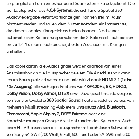
ursprünglichen Form eines Surround-Sounsystems zurückgekehrt. Die
vier Lautsprecher des
4.0.4-Systems
, die sich für die Spatial 360°
Audiowiedergabe verantwortlich zeigen, können frei im Raum
platziert werden und sollen dem Nutzer trotzdem ein immersives,
dreidimensionales Klangerlebnis bieten können. Nach einer
automatischen Kalibrierung simulieren die X-Balanced-Lautsprecher
bis zu 12 Phantom-Lautsprecher, die den Zuschauer mit Klängen
umhüllen.
Das coole daran: die Audiosignale werden drahtlos von einer
Anschlussbox an die Lautsprecher geleitet. Die Anschlussbox kann
frei im Raum platziert werden und unterstützt dank
HDMI 2.1 (1x Ein-
/ 1x Ausgang)
alle wichtigen Features wie
4K@120Hz, 8K, HDR10,
Dolby Vision, Dolby Atmos, DTS:X
usw. Dazu gesellt sich das eigens
von Sony entwickelte
360 Spatial Sound
-Feature, welches bereits von
mehreren Musikstreaming-Anbietern unterstützt wird.
Bluetooth,
Chromecast, Apple Airplay 2, DSEE Extreme
, oder eine
Sprachsteuerung via Google Assistant runden das System ab. Auch
beim HT-A9 lassen sich die Lautsprecher mit drahtlosen Subwoofern
von Sony SA-SW3 (200 Watt, 6 Zoll, 500 Euro) oder SA-SW5 mit (300