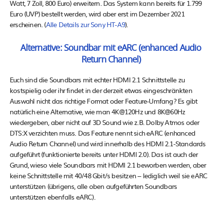
Watt, 7 Zoll, 800 Euro) erweitern. Das System kann bereits für 1.799
Euro (UVP) bestellt werden, wird aber erst im Dezember 2021
erscheinen. (
Alle Details zur Sony HT-A9
).
Alternative: Soundbar mit eARC (enhanced Audio
Return Channel)
Euch sind die Soundbars mit echter HDMI 2.1 Schnittstelle zu
kostspielig oder ihr findet in der derzeit etwas eingeschränkten
Auswahl nicht das richtige Format oder Feature-Umfang? Es gibt
natürlich eine Alternative, wie man 4K@120Hz und 8K@60Hz
wiedergeben, aber nicht auf 3D Sound wie z.B. Dolby Atmos oder
DTS:X verzichten muss. Das Feature nennt sich eARC (enhanced
Audio Return Channel) und wird innerhalb des HDMI 2.1-Standards
aufgeführt (funktionierte bereits unter HDMI 2.0). Das ist auch der
Grund, wieso viele Soundbars mit HDMI 2.1 beworben werden, aber
keine Schnittstelle mit 40/48 Gbit/s besitzen – lediglich weil sie eARC
unterstützen (übrigens, alle oben aufgeführten Soundbars
unterstützen ebenfalls eARC).