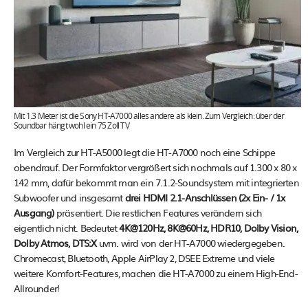
Mit 1.3 Meter ist die Sony HT-A7000 alles andere als klein. Zum Vergleich: über der
Soundbar hängt wohl ein 75 Zoll TV
Im Vergleich zur HT-A5000 legt die HT-A7000 noch eine Schippe
obendrauf. Der Formfaktor vergrößert sich nochmals auf 1.300 x 80 x
142 mm, dafür bekommt man ein 7.1.2-Soundsystem mit integrierten
Subwoofer und insgesamt
drei HDMI 2.1-Anschlüssen (2x Ein- / 1x
Ausgang)
präsentiert. Die restlichen Features verändern sich
eigentlich nicht. Bedeutet
4K@120Hz, 8K@60Hz, HDR10, Dolby Vision,
Dolby Atmos, DTS:X
uvm. wird von der HT-A7000 wiedergegeben.
Chromecast, Bluetooth, Apple AirPlay 2, DSEE Extreme und viele
weitere Komfort-Features, machen die HT-A7000 zu einem High-End-
Allrounder!