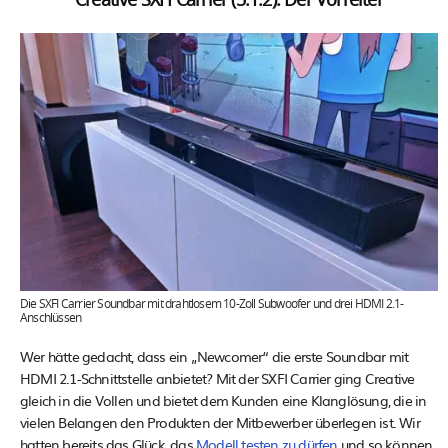
Creative SXFI Carrier (5.1.2): Der Vorreiter
Die SXFI Carrier Soundbar mit drahtlosem 10-Zoll Subwoofer und drei HDMI 2.1-
Anschlüssen
Wer hätte gedacht, dass ein „Newcomer“ die erste Soundbar mit
HDMI 2.1-Schnittstelle anbietet? Mit der SXFI Carrier ging Creative
gleich in die Vollen und bietet dem Kunden eine Klanglösung, die in
vielen Belangen den Produkten der Mitbewerber überlegen ist. Wir
hatten bereits das Glück, das
Modell testen zu dürfen
und so können