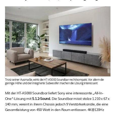
Trotz seiner Ausmaße, wirkt die HT-A5000 Soundbar recht kompakt. Vor allem die
geringe Höhe und der integrierte Subwoofer machen die Lösung interessant
Mit der HT-A5000 Soundbar liefert Sony eine interessante „All-In-
One“-Lösung mit
5.1.2-Sound.
Die Soundbar misst stolze 1.210 x 67 x
140 mm, vereint in ihrem Chassis jedoch 9 Verstärkerkanäle, die eine
Gesamtleistung von 450 Watt in den Raum entlassen. 4K@120Hz