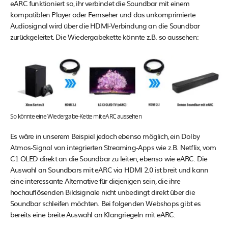
eARC funktioniert so, ihr verbindet die Soundbar mit einem
kompatiblen Player oder Fernseher und das unkomprimierte
Audiosignal wird über die HDMI-Verbindung an die Soundbar
zurückgeleitet. Die Wiedergabekette könnte z.B. so aussehen:
So könnte eine Wiedergabe-Kette mit eARC aussehen
Es wäre in unserem Beispiel jedoch ebenso möglich, ein Dolby
Atmos-Signal von integrierten Streaming-Apps wie z.B. Netflix, vom
C1 OLED direkt an die Soundbar zu leiten, ebenso wie eARC. Die
Auswahl an Soundbars mit eARC via HDMI 2.0 ist breit und kann
eine interessante Alternative für diejenigen sein, die ihre
hochauflösenden Bildsignale nicht unbedingt direkt über die
Soundbar schleifen möchten. Bei folgenden Webshops gibt es
bereits eine breite Auswahl an Klangriegeln mit eARC: