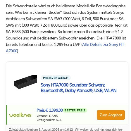
Die Schwachstelle wird auch bei diesem Modell die Basswiedergabe
sein. Wie beim „kleinen Bruder“ lässt sich das System mittels Sonys
drahtlosen Subwoofern SA-SW3 (200 Watt, 6 Zoll, 500 Euro) oder SA-
SW5 mit (300 Watt, 7 Zoll, 800 Euro) sowie über das optionale Rear Kit
SA-RS3S (500 Euro) erweitern. So könnte man theoretisch eine 9.1.2
Soundlösung mit dediziertem Subwoofer erreichen. Die HT-A7000 ist
bereits lieferbar und kostet 1.299 Euro UVP (
Alle Details zur Sony HT-
A7000
).
PREISVERGLEICH
Sony HTA7000 Soundbar Schwarz
Bluetooth®, Dolby Atmos®, USB, WLAN
Preis: € 1.399,00
BESTER PREIS
Zum Angebot
Versand: € 8,95
Verfügbarkeit: N/A
Zuletzt aktualisiert am 6. August 2026 um 16:12 . Wir weisen darauf hin, dass sich hier