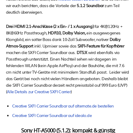
wir euch berichten, dass die Vorteile der
5.1.2 Soundbar
zum Teil
deutlich überwiegen.
Drei HDMI 2.1-Anschlüsse (2 x Ein- / 1 x Ausgang)
für 4K@120Hz +
8K@60Hz Passthrough,
HDR10, Dolby Vision,
ein ausgewogenes
Klangbild, ein satter Bass dank 10-Zoll Subwoofer, nativer
Dolby
Atmos-Support
inkl. Upmixer sowie das
SXFI-Feature für Kopfhörer
machen die SXFI Carrier Soundbar aus.
DTS:X
wird ebenfalls via
Passthrough unterstützt. Einen Nachteil sehen wir dagegen im
fehlenden WLAN (kein Apple AirPlay) und der Bauhöhe, die mit 7.6
cm nicht unter TV-Geräte mit minimalem Standfuß passt. Leider wird
das Gerät bei noch nicht vielen Händlern angeboten. Deshalb bleibt
die SXFI Carrier Soundbar derzeit recht preisstabil auf 999 Euro (UVP)
(
Alle Details zur Creative SXFI Carrier
)
Creative SXFI Carrier Soundbar auf alternate.de bestellen
Creative SXFI Carrier Soundbar auf idealo.de
Sony HT-A5000 (5.1.2): kompakt & günstig