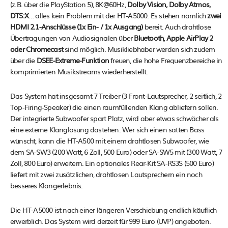
(z.B. über die PlayStation 5), 8K@60Hz,
Dolby Vision, Dolby Atmos,
DTS:X
… alles kein Problem mit der HT-A5000. Es stehen nämlich
zwei
HDMI 2.1-Anschlüsse (1x Ein- / 1x Ausgang)
bereit. Auch drahtlose
Übertragungen von Audiosignalen über
Bluetooth, Apple AirPlay 2
oder Chromecast
sind möglich. Musikliebhaber werden sich zudem
über die
DSEE-Extreme-Funktion
freuen, die hohe Frequenzbereiche in
komprimierten Musikstreams wiederherstellt.
Das System hat insgesamt 7 Treiber (3 Front-Lautsprecher, 2 seitlich, 2
Top-Firing-Speaker) die einen raumfüllenden Klang abliefern sollen.
Der integrierte Subwoofer spart Platz, wird aber etwas schwächer als
eine externe Klanglösung dastehen. Wer sich einen satten Bass
wünscht, kann die HT-A500 mit einem drahtlosen Subwoofer, wie
dem SA-SW3 (200 Watt, 6 Zoll, 500 Euro) oder SA-SW5 mit (300 Watt, 7
Zoll, 800 Euro) erweitern. Ein optionales Rear-Kit SA-RS3S (500 Euro)
liefert mit zwei zusätzlichen, drahtlosen Lautsprechern ein noch
besseres Klangerlebnis.
Die HT-A5000 ist nach einer längeren Verschiebung endlich käuflich
erwerblich. Das System wird derzeit für 999 Euro (UVP) angeboten.